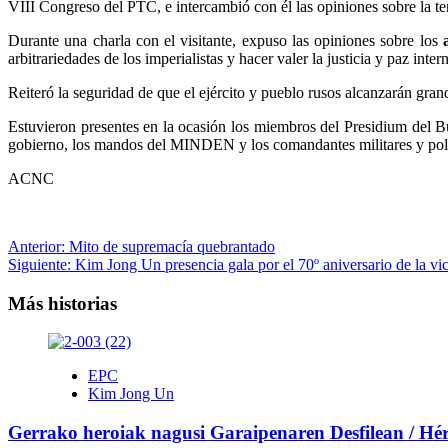
VIII Congreso del PTC, e intercambió con él las opiniones sobre la te
Durante una charla con el visitante, expuso las opiniones sobre los
arbitrariedades de los imperialistas y hacer valer la justicia y paz inter
Reiteró la seguridad de que el ejército y pueblo rusos alcanzarán gran
Estuvieron presentes en la ocasión los miembros del Presidium del
gobierno, los mandos del MINDEN y los comandantes militares y polít
ACNC
Navegación
Anterior:
Mito de supremacía quebrantado
Siguiente:
Kim Jong Un presencia gala por el 70º aniversario de la vic
de
entradas
Más historias
EPC
Kim Jong Un
Gerrako heroiak nagusi Garaipenaren Desfilean / Héroe