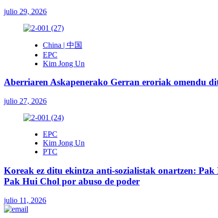
julio 29, 2026
China | 中国
EPC
Kim Jong Un
Aberriaren Askapenerako Gerran eroriak omendu ditu
julio 27, 2026
EPC
Kim Jong Un
PTC
Koreak ez ditu ekintza anti-sozialistak onartzen: Pak 
Pak Hui Chol por abuso de poder
julio 11, 2026