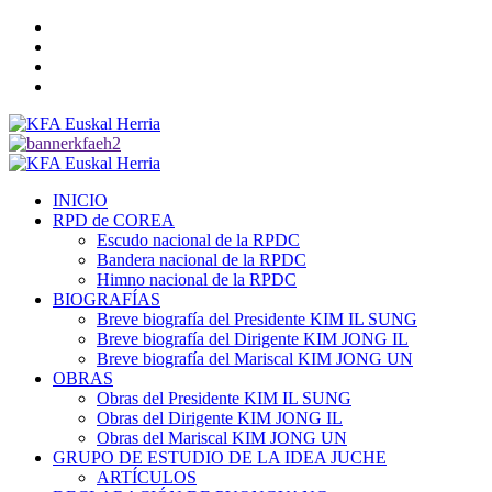
Saltar
Twitter
al
YouTube
contenido
Telegram
Facebook
Menú
primario
INICIO
RPD de COREA
Escudo nacional de la RPDC
Bandera nacional de la RPDC
Himno nacional de la RPDC
BIOGRAFÍAS
Breve biografía del Presidente KIM IL SUNG
Breve biografía del Dirigente KIM JONG IL
Breve biografía del Mariscal KIM JONG UN
OBRAS
Obras del Presidente KIM IL SUNG
Obras del Dirigente KIM JONG IL
Obras del Mariscal KIM JONG UN
GRUPO DE ESTUDIO DE LA IDEA JUCHE
ARTÍCULOS