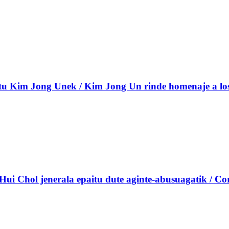
 Kim Jong Unek / Kim Jong Un rinde homenaje a los c
Hui Chol jenerala epaitu dute aginte-abusuagatik / Core