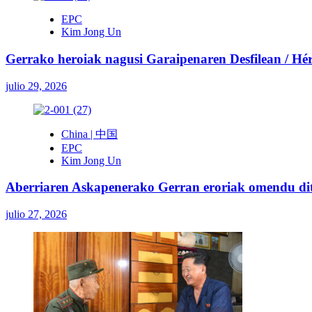
EPC
Kim Jong Un
Gerrako heroiak nagusi Garaipenaren Desfilean / Héroe
julio 29, 2026
China | 中国
EPC
Kim Jong Un
Aberriaren Askapenerako Gerran eroriak omendu ditu
julio 27, 2026