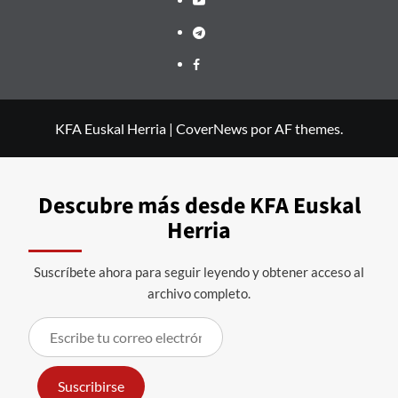
Telegram
Facebook
KFA Euskal Herria
|
CoverNews
por AF themes.
Descubre más desde KFA Euskal
Herria
Suscríbete ahora para seguir leyendo y obtener acceso al
archivo completo.
Escribe
tu
correo
Suscribirse
electrónico…