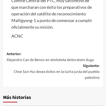
Comité Central del PTC, muy satisfecho de
que marcharan con éxito los preparativos de
operación del satélite de reconocimiento
Malligyong-1 a punto de comenzar a cumplir
oficialmente su misión.
ACNC
Navegación
Anterior:
Alejandro Cao de Benos-en atxiloketa deitoratzen dugu
de
Siguiente:
entradas
Choe Son Hui desea éxitos en la lucha justa del pueblo
palestino
Más historias