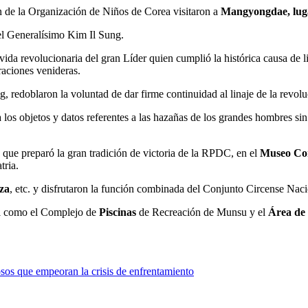
ión de la Organización de Niños de Corea visitaron a
Mangyongdae, luga
 el Generalísimo
Kim Il Sung
.
 vida revolucionaria del gran Líder quien cumplió la histórica causa de 
raciones venideras.
 redoblaron la voluntad de dar firme continuidad al linaje de la revoluc
 a los objetos y datos referentes a las hazañas de los grandes hombres si
, que preparó la gran tradición de victoria de la RPDC, en el
Museo Con
tria.
za
, etc. y disfrutaron la función combinada del Conjunto Circense Nac
al como el Complejo de
Piscinas
de Recreación de Munsu y el
Área de
sos que empeoran la crisis de enfrentamiento