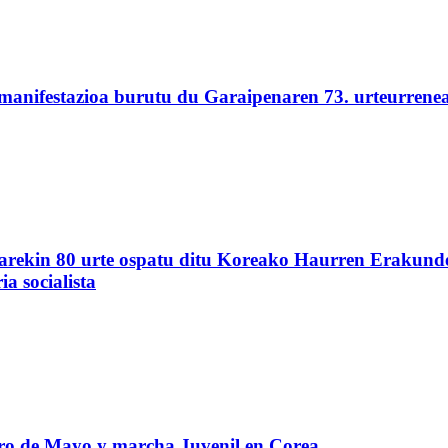
 manifestazioa burutu du Garaipenaren 73. urteurrene
akiarekin 80 urte ospatu ditu Koreako Haurren Erakun
a socialista
ro de Mayo y marcha Juvenil en Corea