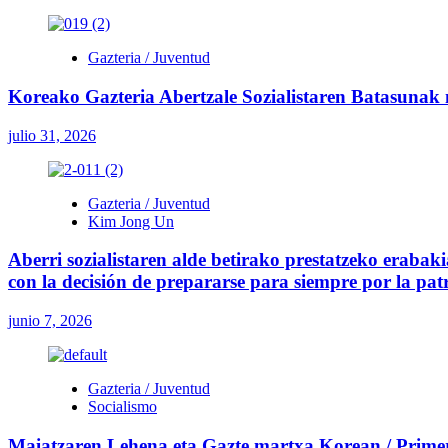
Gazteria / Juventud
Koreako Gazteria Abertzale Sozialistaren Batasunak
julio 31, 2026
Gazteria / Juventud
Kim Jong Un
Aberri sozialistaren alde betirako prestatzeko erab
con la decisión de prepararse para siempre por la patri
junio 7, 2026
Gazteria / Juventud
Socialismo
Maiatzaren Lehena eta Gazte martxa Korean / Prime