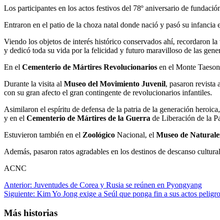
Los participantes en los actos festivos del 78º aniversario de fundac
Entraron en el patio de la choza natal donde nació y pasó su infancia
Viendo los objetos de interés histórico conservados ahí, recordaron la
y dedicó toda su vida por la felicidad y futuro maravilloso de las gene
En el
Cementerio de Mártires Revolucionarios
en el Monte Taesong,
Durante la visita al
Museo del Movimiento Juvenil
, pasaron revista
con su gran afecto el gran contingente de revolucionarios infantiles.
Asimilaron el espíritu de defensa de la patria de la generación heroica
y en el
Cementerio de Mártires de la Guerra
de Liberación de la Pa
Estuvieron también en el
Zoológico
Nacional, el
Museo de Naturale
Además, pasaron ratos agradables en los destinos de descanso cultur
ACNC
Navegación
Anterior:
Juventudes de Corea y Rusia se reúnen en Pyongyang
Siguiente:
Kim Yo Jong exige a Seúl que ponga fin a sus actos peligro
de
entradas
Más historias