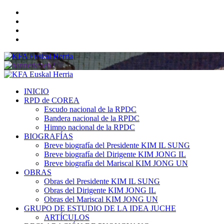
Saltar
Twitter
al
YouTube
contenido
Telegram
Facebook
Menú
primario
INICIO
RPD de COREA
Escudo nacional de la RPDC
Bandera nacional de la RPDC
Himno nacional de la RPDC
BIOGRAFÍAS
Breve biografía del Presidente KIM IL SUNG
Breve biografía del Dirigente KIM JONG IL
Breve biografía del Mariscal KIM JONG UN
OBRAS
Obras del Presidente KIM IL SUNG
Obras del Dirigente KIM JONG IL
Obras del Mariscal KIM JONG UN
GRUPO DE ESTUDIO DE LA IDEA JUCHE
ARTÍCULOS