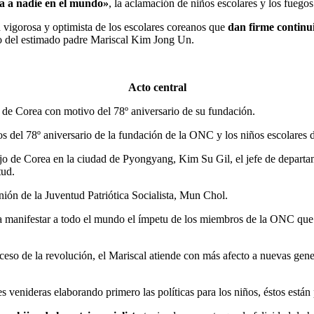
a a nadie en el mundo»
, la aclamación de niños escolares y los fuegos a
n vigorosa y optimista de los escolares coreanos que
dan firme continui
to del estimado padre Mariscal
Kim Jong Un
.
Acto central
 de Corea con motivo del 78º aniversario de su fundación.
vos del 78º aniversario de la fundación de la ONC y los niños escolares d
abajo de Corea en la ciudad de Pyongyang, Kim Su Gil, el jefe de depart
tud.
nión de la Juventud Patriótica Socialista, Mun Chol.
ara manifestar a todo el mundo el ímpetu de los miembros de la ONC que
roceso de la revolución, el Mariscal atiende con más afecto a nuevas ge
 venideras elaborando primero las políticas para los niños, éstos están