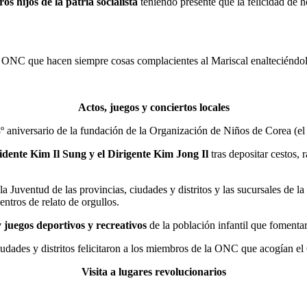
os hijos de la patria socialista
teniendo presente que la felicidad de h
a ONC que hacen siempre cosas complacientes al Mariscal enalteciéndol
Actos, juegos y conciertos locales
8º aniversario de la fundación de la Organización de Niños de Corea (el 
sidente
Kim Il Sung
y el Dirigente
Kim Jong Il
tras depositar cestos, 
la Juventud de las provincias, ciudades y distritos y las sucursales de 
ntros de relato de orgullos.
 y juegos deportivos y recreativos
de la población infantil que fomentar
iudades y distritos felicitaron a los miembros de la ONC que acogían el 
Visita a lugares revolucionarios