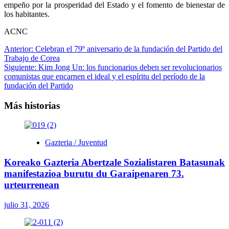
empeño por la prosperidad del Estado y el fomento de bienestar de
los habitantes.
ACNC
Navegación
Anterior:
Celebran el 79º aniversario de la fundación del Partido del
Trabajo de Corea
de
Siguiente:
Kim Jong Un: los funcionarios deben ser revolucionarios
entradas
comunistas que encarnen el ideal y el espíritu del período de la
fundación del Partido
Más historias
Gazteria / Juventud
Koreako Gazteria Abertzale Sozialistaren Batasunak
manifestazioa burutu du Garaipenaren 73.
urteurrenean
julio 31, 2026