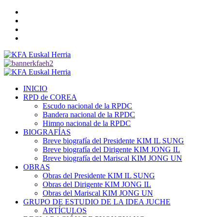
Saltar
Twitter
al
YouTube
contenido
Telegram
Facebook
Menú
primario
INICIO
RPD de COREA
Escudo nacional de la RPDC
Bandera nacional de la RPDC
Himno nacional de la RPDC
BIOGRAFÍAS
Breve biografía del Presidente KIM IL SUNG
Breve biografía del Dirigente KIM JONG IL
Breve biografía del Mariscal KIM JONG UN
OBRAS
Obras del Presidente KIM IL SUNG
Obras del Dirigente KIM JONG IL
Obras del Mariscal KIM JONG UN
GRUPO DE ESTUDIO DE LA IDEA JUCHE
ARTÍCULOS