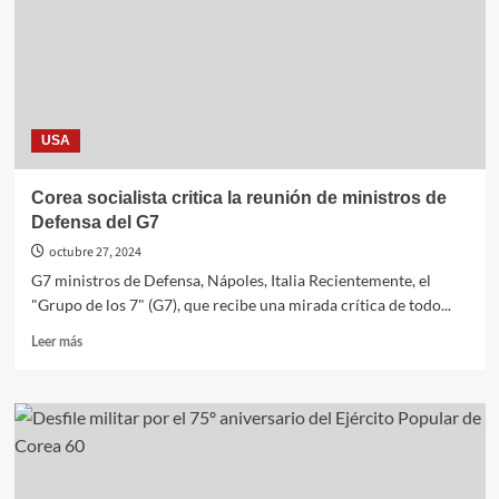
de
un
Misil
Balístico
Intercontinental
USA
Corea socialista critica la reunión de ministros de
Defensa del G7
octubre 27, 2024
G7 ministros de Defensa, Nápoles, Italia Recientemente, el
"Grupo de los 7" (G7), que recibe una mirada crítica de todo...
Leer
Leer más
más
sobre
Corea
socialista
critica
la
reunión