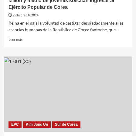
Millón y medio de jóvenes solicitan ingresar al
Ejército Popular de Corea
octubre 16, 2024
Reina en el país la voluntad de castigar despiadadamente a las
escorias humanas de la República de Corea fantoche, que...
Leer
Leer más
más
sobre
Millón
y
medio
de
jóvenes
solicitan
ingresar
al
Ejército
Popular
de
Corea
EPC
Kim Jong Un
Sur de Corea