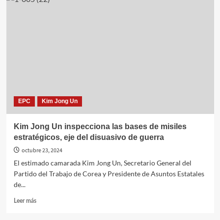
Un:
ofrecer
viviendas
excelentes
al
pueblo
es
un
importante
problema
EPC
Kim Jong Un
político
para
defender
Kim Jong Un inspecciona las bases de misiles
la
estratégicos, eje del disuasivo de guerra
naturaleza
del
octubre 23, 2024
régimen
El estimado camarada Kim Jong Un, Secretario General del
socialista
Partido del Trabajo de Corea y Presidente de Asuntos Estatales
de...
Leer
Leer más
más
sobre