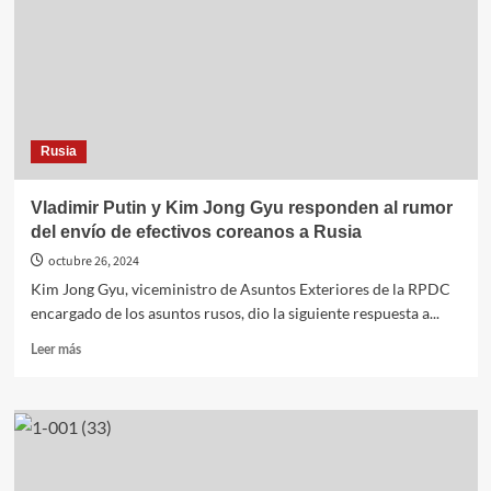
de
ministros
de
Defensa
del
G7
Rusia
Vladimir Putin y Kim Jong Gyu responden al rumor
del envío de efectivos coreanos a Rusia
octubre 26, 2024
Kim Jong Gyu, viceministro de Asuntos Exteriores de la RPDC
encargado de los asuntos rusos, dio la siguiente respuesta a...
Leer
Leer más
más
sobre
Vladimir
Putin
y
Kim