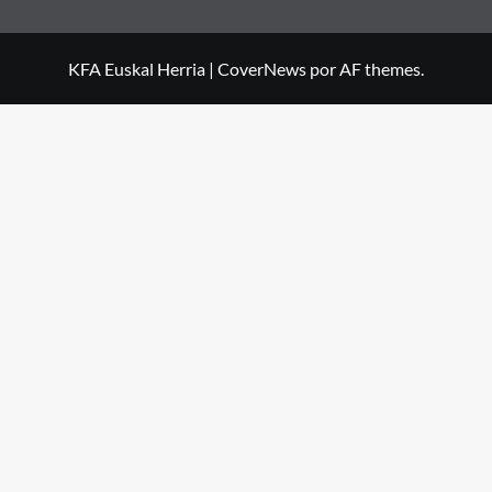
KFA Euskal Herria
|
CoverNews
por AF themes.