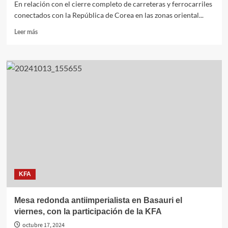
En relación con el cierre completo de carreteras y ferrocarriles
conectados con la República de Corea en las zonas oriental...
Leer
Leer más
más
sobre
Corea
socialista
vuela
las
carreteras
y
ferrocarriles
conectadas
con
República
de
Corea
KFA
Mesa redonda antiimperialista en Basauri el
viernes, con la participación de la KFA
octubre 17, 2024