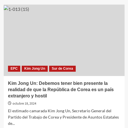
Kim
Jong
Un inspecciona
las
bases
de
misiles
estratégicos,
eje
del
disuasivo
de
EPC
Kim Jong Un
Sur de Corea
guerra
Kim Jong Un: Debemos tener bien presente la
realidad de que la República de Corea es un país
extranjero y hostil
octubre 18, 2024
El estimado camarada Kim Jong Un, Secretario General del
Partido del Trabajo de Corea y Presidente de Asuntos Estatales
de...