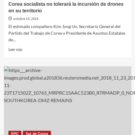
Corea socialista no tolerará la incursión de drones
en su territorio
octubre 15, 2024
El estimado compañero Kim Jong Un, Secretario General del
Partido del Trabajo de Corea y Presidente de Asuntos Estatales
de...
Leer
Leer más
más
sobre
Corea
socialista
no
tolerará
la
incursión
de
drones
en
su
territorio
EPC
Sur de Corea