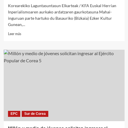
Korearekiko Laguntasuntasun Elkarteak / KFA Euskal Herrian
Inperialismoaren aurkako ardatzaren gaurkotasuna Mahai-
inguruan parte hartuko du Basauriko (Bizkaia) Ezker Kultur
Gunean,...
Leer
Leer más
más
sobre
Mesa
redonda
antiimperialista
en
Basauri
el
viernes,
con
la
participación
de
la
EPC
Sur de Corea
KFA