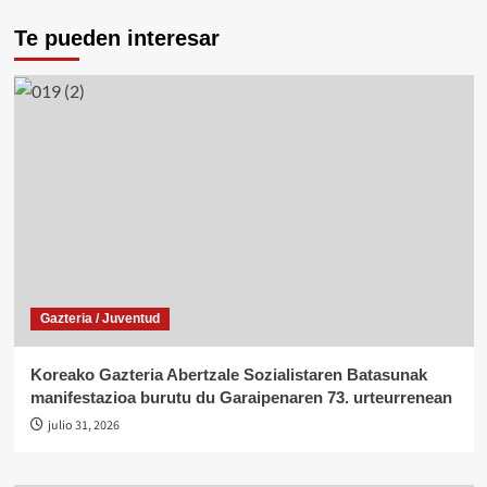
sur
Te pueden interesar
para
frenar
la
guerra
y
defender
su
seguridad
Gazteria / Juventud
Koreako Gazteria Abertzale Sozialistaren Batasunak
manifestazioa burutu du Garaipenaren 73. urteurrenean
julio 31, 2026