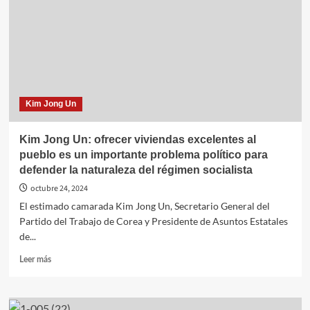
Jong
Gyu
responden
al
rumor
del
envío
de
Kim Jong Un
efectivos
coreanos
a
Kim Jong Un: ofrecer viviendas excelentes al
Rusia
pueblo es un importante problema político para
defender la naturaleza del régimen socialista
octubre 24, 2024
El estimado camarada Kim Jong Un, Secretario General del
Partido del Trabajo de Corea y Presidente de Asuntos Estatales
de...
Leer
Leer más
más
sobre
Kim
Jong