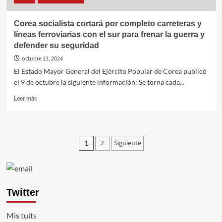
Corea socialista cortará por completo carreteras y
líneas ferroviarias con el sur para frenar la guerra y
defender su seguridad
octubre 13, 2024
El Estado Mayor General del Ejército Popular de Corea publicó
el 9 de octubre la siguiente información: Se torna cada...
Leer
Leer más
más
sobre
Corea
socialista
Paginación
2
Siguiente
1
cortará
por
de
completo
entradas
carreteras
y
Twitter
líneas
ferroviarias
con
Mis tuits
el