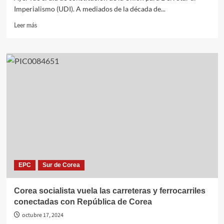
hostil
Imperialismo (UDI). A mediados de la década de...
Leer
Leer más
más
sobre
La
Unión
para
Derrotar
al
Imperialismo,
raíz
histórica
del
Partido
del
Trabajo
EPC
Sur de Corea
de
Corea,
cumple
Corea socialista vuela las carreteras y ferrocarriles
98
conectadas con República de Corea
años
octubre 17, 2024