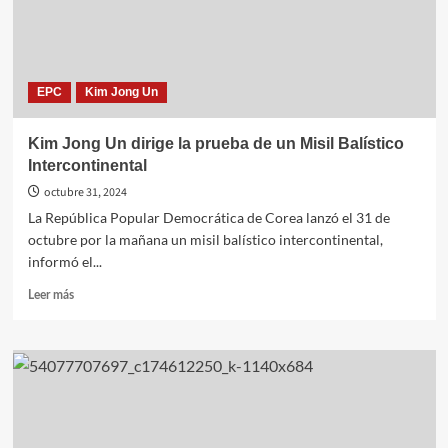
EPC
Kim Jong Un
Kim Jong Un dirige la prueba de un Misil Balístico
Intercontinental
octubre 31, 2024
La República Popular Democrática de Corea lanzó el 31 de
octubre por la mañana un misil balístico intercontinental,
informó el...
Leer
Leer más
más
sobre
Kim
Jong
Un
dirige
la
prueba