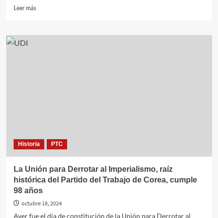
Leer
Leer más
más
sobre
Kim
Jong
Un:
Debemos
tener
bien
presente
la
realidad
de
que
la
Historia
PTC
República
de
Corea
La Unión para Derrotar al Imperialismo, raíz
es
histórica del Partido del Trabajo de Corea, cumple
un
98 años
país
extranjero
octubre 18, 2024
y
Ayer fue el día de constitución de la Unión para Derrotar al