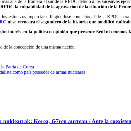
más allá de la frontera al sur de la RPDC debido a los
sucesivos ejer
 RPDC la culpabilidad de la agravación de la situación de la Pení
los esfuerzos imparciales fingiéndose connacional de la RPDC para a
a RC
ni se revocará el segundero de la historia que modificó radical
ún interés en la política u opinión que presente Seúl ni tenemos 
te de la concepción de una misma nación.
 la Patria de Corea
alista como país poseedor de armas nucleares
 nuklearrak: Korea, G7ren aurrean / Ante la coexistenc