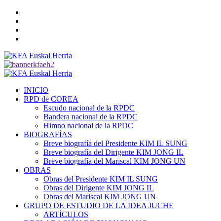
Saltar
Twitter
al
YouTube
contenido
Telegram
Facebook
Menú
primario
INICIO
RPD de COREA
Escudo nacional de la RPDC
Bandera nacional de la RPDC
Himno nacional de la RPDC
BIOGRAFÍAS
Breve biografía del Presidente KIM IL SUNG
Breve biografía del Dirigente KIM JONG IL
Breve biografía del Mariscal KIM JONG UN
OBRAS
Obras del Presidente KIM IL SUNG
Obras del Dirigente KIM JONG IL
Obras del Mariscal KIM JONG UN
GRUPO DE ESTUDIO DE LA IDEA JUCHE
ARTÍCULOS