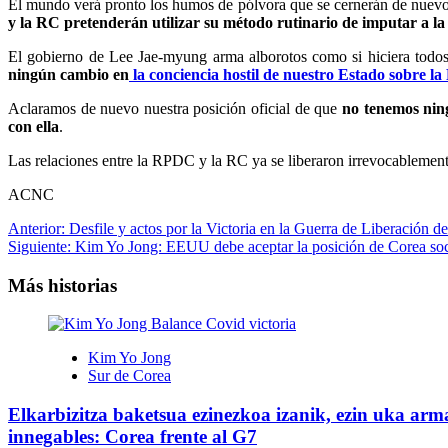
El mundo verá pronto los humos de pólvora que se cernerán de nuevo 
y la RC pretenderán utilizar su método rutinario de imputar a la
El gobierno de Lee Jae-myung arma alborotos como si hiciera todos 
ningún cambio en
la conciencia hostil de nuestro Estado sobre l
Aclaramos de nuevo nuestra posición oficial de que
no tenemos ning
con ella
.
Las relaciones entre la RPDC y la RC ya se liberaron irrevocablemen
ACNC
Navegación
Anterior:
Desfile y actos por la Victoria en la Guerra de Liberación de
Siguiente:
Kim Yo Jong: EEUU debe aceptar la posición de Corea soci
de
entradas
Más historias
Kim Yo Jong
Sur de Corea
Elkarbizitza baketsua ezinezkoa izanik, ezin uka arma
innegables: Corea frente al G7