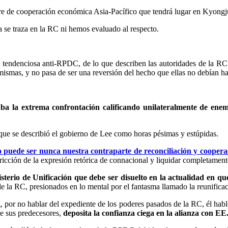
bre de cooperación económica Asia-Pacífico que tendrá lugar en Kyong
 se traza en la RC ni hemos evaluado al respecto.
y tendenciosa anti-RPDC, de lo que describen las autoridades de la RC 
ismas, y no pasa de ser una reversión del hecho que ellas no debían ha
aba la extrema confrontación calificando unilateralmente de ene
 que se describió el gobierno de Lee como horas pésimas y estúpidas.
 puede ser nunca nuestra contraparte de reconciliación y coopera
ción de la expresión retórica de connacional y liquidar completamente 
isterio de Unificación que debe ser disuelto en la actualidad en q
de la RC, presionados en lo mental por el fantasma llamado la reunifica
or no hablar del expediente de los poderes pasados de la RC, él habló 
ue sus predecesores,
deposita la confianza ciega en la alianza con E