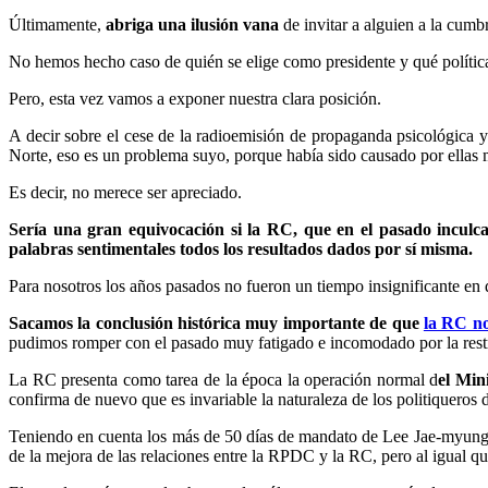
Últimamente,
abriga una ilusión vana
de invitar a alguien a la cum
No hemos hecho caso de quién se elige como presidente y qué política
Pero, esta vez vamos a exponer nuestra clara posición.
A decir sobre el cese de la radioemisión de propaganda psicológica 
Norte, eso es un problema suyo, porque había sido causado por ellas m
Es decir, no merece ser apreciado.
Sería una gran equivocación si la RC, que en el pasado inculc
palabras sentimentales todos los resultados dados por sí misma.
Para nosotros los años pasados no fueron un tiempo insignificante en
Sacamos la conclusión histórica muy importante de que
la RC no
pudimos romper con el pasado muy fatigado e incomodado por la restric
La RC presenta como tarea de la época la operación normal d
el Min
confirma de nuevo que es invariable la naturaleza de los politiqueros 
Teniendo en cuenta los más de 50 días de mandato de Lee Jae-myung, p
de la mejora de las relaciones entre la RPDC y la RC, pero al igual q