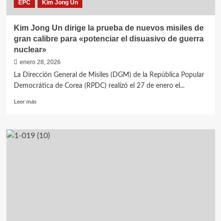
EPC
Kim Jong Un
vanguardia
a
las
Kim Jong Un dirige la prueba de nuevos misiles de
fuerzas
gran calibre para «potenciar el disuasivo de guerra
armadas
nuclear»
revolucionarias
enero 28, 2026
La Dirección General de Misiles (DGM) de la República Popular
Democrática de Corea (RPDC) realizó el 27 de enero el...
Leer
Leer más
más
sobre
Kim
Jong
Un
dirige
la
prueba
de
nuevos
misiles
de