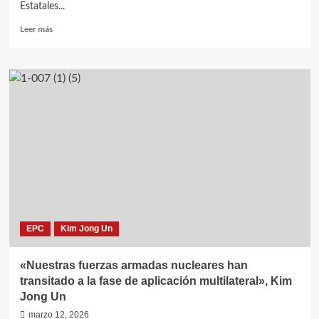
Estatales...
Leer
Leer más
más
sobre
Kim
Jong
Un
dirige
la
producción
de
nuevas
armas
de
producción
nacional
EPC
Kim Jong Un
y
las
regala
«Nuestras fuerzas armadas nucleares han
a
transitado a la fase de aplicación multilateral», Kim
cuadros
Jong Un
del
Partido
marzo 12, 2026