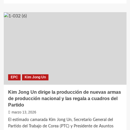
más
sobre
Kim
Jong
Un
dirige
la
prueba
de
lanzacohetes
reactivos
autopropulsados
de
alta
EPC
Kim Jong Un
precisión
con
capacidad
Kim Jong Un dirige la producción de nuevas armas
nuclear
de producción nacional y las regala a cuadros del
Partido
marzo 13, 2026
El estimado camarada Kim Jong Un, Secretario General del
Partido del Trabajo de Corea (PTC) y Presidente de Asuntos