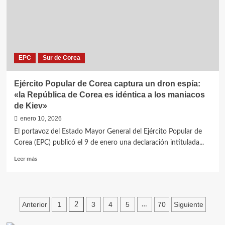
Kim
Jong
Un
en
la
construcción
EPC
Sur de Corea
del
Museo
Conmemorativo
Ejército Popular de Corea captura un dron espía:
de
«la República de Corea es idéntica a los maniacos
Méritos
de Kiev»
de
Combate
enero 10, 2026
en
El portavoz del Estado Mayor General del Ejército Popular de
la
Corea (EPC) publicó el 9 de enero una declaración intitulada...
Operación
Militar
Leer
Leer más
en
más
el
sobre
Extranjero
Ejército
Popular
Paginación
Anterior
1
3
4
5
70
Siguiente
2
…
de
Corea
de
captura