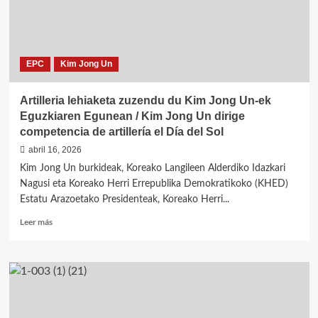
EPC
Kim Jong Un
Artilleria lehiaketa zuzendu du Kim Jong Un-ek
Eguzkiaren Egunean / Kim Jong Un dirige
competencia de artillería el Día del Sol
abril 16, 2026
Kim Jong Un burkideak, Koreako Langileen Alderdiko Idazkari
Nagusi eta Koreako Herri Errepublika Demokratikoko (KHED)
Estatu Arazoetako Presidenteak, Koreako Herri...
Leer
Leer más
más
sobre
Artilleria
lehiaketa
zuzendu
du
Kim