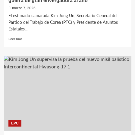
guerra de gran envergadura al año
marzo 7, 2026
El estimado camarada Kim Jong Un, Secretario General del
Partido del Trabajo de Corea (PTC) y Presidente de Asuntos
Estatales...
Leer
Leer más
más
sobre
Kim
Jong
Un:
debemos
construir
2
buques
de
guerra
de
gran
envergadura
EPC
al
año