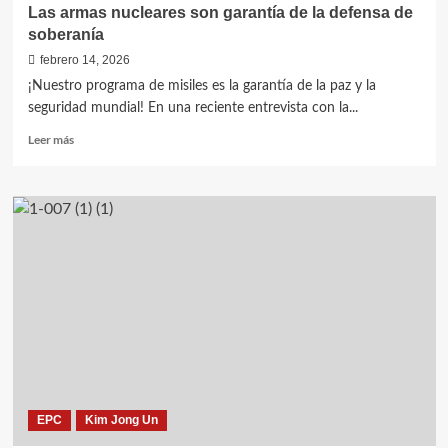
Las armas nucleares son garantía de la defensa de
soberanía
febrero 14, 2026
¡Nuestro programa de misiles es la garantía de la paz y la
seguridad mundial! En una reciente entrevista con la...
Leer
Leer más
más
sobre
Las
armas
nucleares
son
garantía
de
la
defensa
de
soberanía
EPC
Kim Jong Un