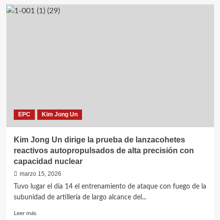
Kim
Jong
Un
dirige
pruebas
de
motor
de
misil
con
combustible
sólido,
EPC
Kim Jong Un
del
nuevo
tanque
Kim Jong Un dirige la prueba de lanzacohetes
principal
reactivos autopropulsados de alta precisión con
y
capacidad nuclear
de
las
marzo 15, 2026
fuerzas
Tuvo lugar el día 14 el entrenamiento de ataque con fuego de la
especiales
subunidad de artillería de largo alcance del...
Leer
Leer más