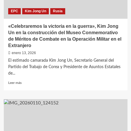
gran
calibre
EPC
Kim Jong Un
Rusia
para
«potenciar
el
«Celebraremos la victoria en la guerra», Kim Jong
disuasivo
Un en la construcción del Museo Conmemorativo
de
de Méritos de Combate en la Operación Militar en el
guerra
Extranjero
nuclear»
enero 13, 2026
El estimado camarada Kim Jong Un, Secretario General del
Partido del Trabajo de Corea y Presidente de Asuntos Estatales
de...
Leer
Leer más
más
sobre
«Celebraremos
la
victoria
en
la
guerra»,