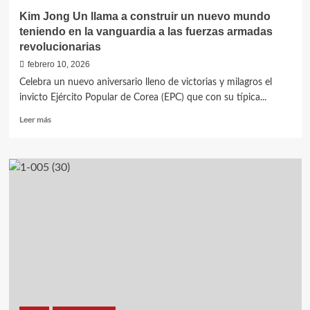
Kim Jong Un llama a construir un nuevo mundo
teniendo en la vanguardia a las fuerzas armadas
revolucionarias
febrero 10, 2026
Celebra un nuevo aniversario lleno de victorias y milagros el
invicto Ejército Popular de Corea (EPC) que con su típica...
Leer
Leer más
más
sobre
Kim
Jong
Un
llama
a
construir
un
nuevo
mundo
teniendo
en
la