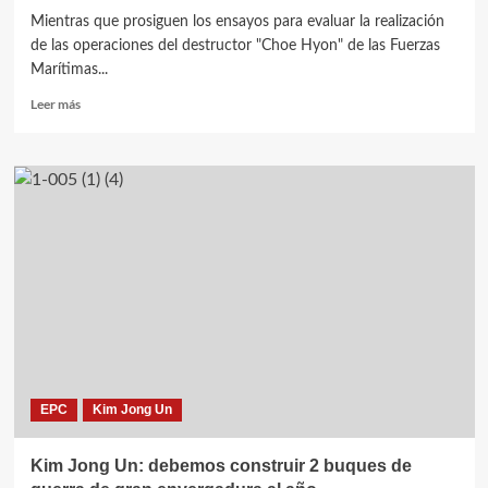
Mientras que prosiguen los ensayos para evaluar la realización
de las operaciones del destructor "Choe Hyon" de las Fuerzas
Marítimas...
Leer
Leer más
más
sobre
«Nuestras
fuerzas
armadas
nucleares
han
transitado
a
la
fase
de
aplicación
multilateral»,
EPC
Kim Jong Un
Kim
Jong
Un
Kim Jong Un: debemos construir 2 buques de