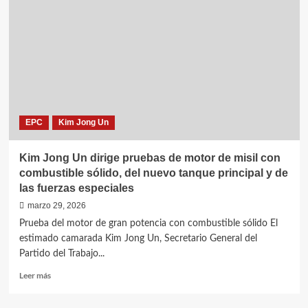
dirige
pruebas
de
misiles
crucero
estratégicos
y
antibuques
desde
EPC
Kim Jong Un
un
moderno
destructor
Kim Jong Un dirige pruebas de motor de misil con
combustible sólido, del nuevo tanque principal y de
las fuerzas especiales
marzo 29, 2026
Prueba del motor de gran potencia con combustible sólido El
estimado camarada Kim Jong Un, Secretario General del
Partido del Trabajo...
Leer
Leer más
más
sobre