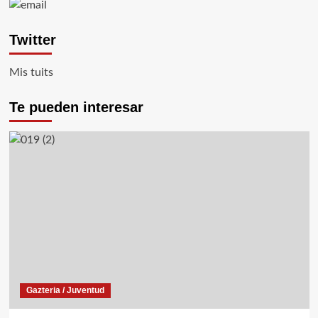
entradas
un
dron
Twitter
espía:
«la
República
Mis tuits
de
Corea
Te pueden interesar
es
idéntica
a
los
maniacos
de
Kiev»
Gazteria / Juventud