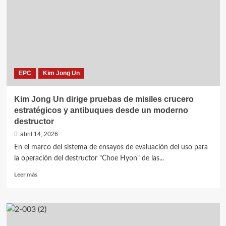
Jong
Un-
ek
Eguzkiaren
Egunean
/
Kim
EPC
Kim Jong Un
Jong
Un
dirige
Kim Jong Un dirige pruebas de misiles crucero
competencia
estratégicos y antibuques desde un moderno
de
destructor
artillería
el
abril 14, 2026
Día
En el marco del sistema de ensayos de evaluación del uso para
del
la operación del destructor "Choe Hyon" de las...
Sol
Leer
Leer más
más
sobre
Kim
Jong
Un