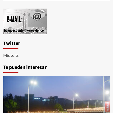
sobre
Son
incompatibles
la
paz
y
los
ejercicios
Twitter
de
guerra
Mis tuits
Te pueden interesar