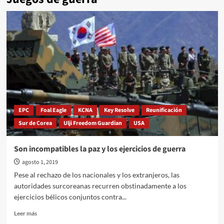
EPC
Foal Eagle
KCNA
Key Resolve
Reunificación
Sur de Corea
Ulji Freedom Guardian
USA
Son incompatibles la paz y los ejercicios de guerra
agosto 1, 2019
Pese al rechazo de los nacionales y los extranjeros, las
autoridades surcoreanas recurren obstinadamente a los
ejercicios bélicos conjuntos contra...
Leer
Leer más
más