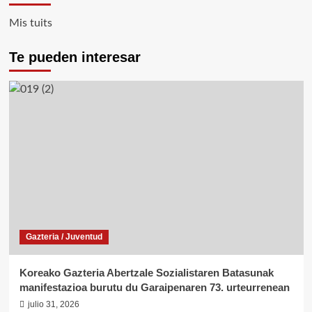
el
Mis tuits
Levantamiento
Popular
del
Te pueden interesar
Primero
de
Marzo
Gazteria / Juventud
Koreako Gazteria Abertzale Sozialistaren Batasunak
manifestazioa burutu du Garaipenaren 73. urteurrenean
julio 31, 2026