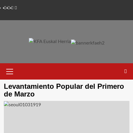
Saltar
Twitter
YouTube
Telegram
Facebook
al
contenido
Menú
primario
Levantamiento Popular del Primero
de Marzo