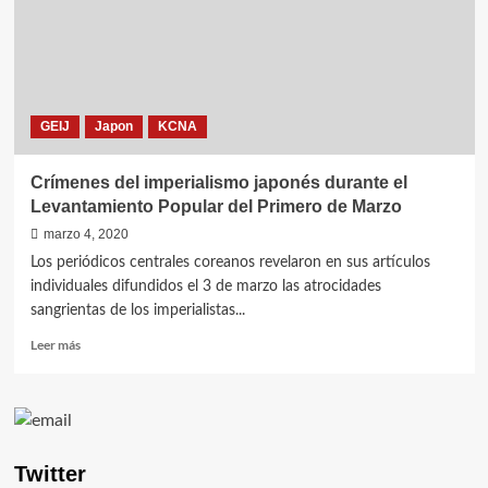
GEIJ
Japon
KCNA
Crímenes del imperialismo japonés durante el
Levantamiento Popular del Primero de Marzo
marzo 4, 2020
Los periódicos centrales coreanos revelaron en sus artículos
individuales difundidos el 3 de marzo las atrocidades
sangrientas de los imperialistas...
Leer
Leer más
más
sobre
Crímenes
del
imperialismo
japonés
Twitter
durante