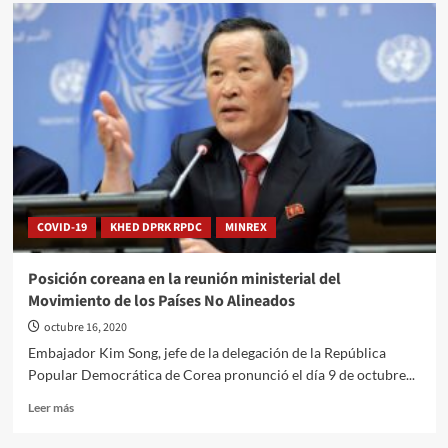
COVID-19
KHED DPRK RPDC
MINREX
Posición coreana en la reunión ministerial del
Movimiento de los Países No Alineados
octubre 16, 2020
Embajador Kim Song, jefe de la delegación de la República
Popular Democrática de Corea pronunció el día 9 de octubre...
Leer
Leer más
más
sobre