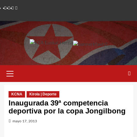
Saltar
Twitter
YouTube
Telegram
Facebook
al
contenido
Menú
primario
KCNA
Kirola | Deporte
Inaugurada 39ª competencia
deportiva por la copa Jongilbong
mayo 17, 2013