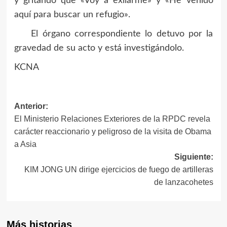
y gritando que «Voy a exilarme» y «He venido
aquí para buscar un refugio».
El órgano correspondiente lo detuvo por la
gravedad de su acto y está investigándolo.
KCNA
Navegación
Anterior:
El Ministerio Relaciones Exteriores de la RPDC revela
de
carácter reaccionario y peligroso de la visita de Obama
entradas
a Asia
Siguiente:
KIM JONG UN dirige ejercicios de fuego de artilleras
de lanzacohetes
Más historias