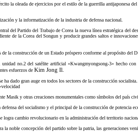
jército la oleada de ejercicios por el estilo de la guerrilla antijaponesa
zación y la informatización de la industria de defensa nacional.
tral del Partido del Trabajo de Corea la nueva línea estratégica del de
diente de la Corea del Songun y producir grandes saltos e innovacione
s de la construcción de un Estado próspero conforme al propósito del Di
 unidad no.2 del satélite artificial «Kwangmyongsong-3» hecho con m
Kim Jong Il
entes esfuerzos de
.
 ha dado gran auge en todos los sectores de la construcción socialista.
 «velocidad
te Masik y otras creaciones monumentales como símbolos del país civil
a defensa del socialismo y el principal de la construcción de potencia e
 logra cambio revolucionario en la administración del territorio nacion
 la noble concepción del partido sobre la patria, las generaciones veni