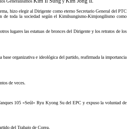
Kim Il Sung
Kim Jong Il
e los Generalísimos
y
.
rema, hizo elegir al Dirigente como eterno Secretario General del PTC
ón de toda la sociedad según el Kimilsungismo-Kimjongilismo como
s lugares las estatuas de bronces del Dirigente y los retratos de los
 base organizativa e ideológica del partido, reafirmada la importancia
entos de veces.
e Tanques 105 «Seúl» Ryu Kyong Su del EPC y expuso la voluntad de
artido del Trabajo de Corea.