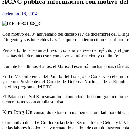
ACNC publica información con motivo del
diciembre 16, 2014
Con motivo del 3º aniversario del deceso (17 de diciembre) del Dirig
Dirigente y sus indelebles hazañas que se hicieron eternos patrimonio
Percatado de la voluntad revolucionaria y deseo del ejército y el p
hazañas del líder antecesor, comenzó la información y continuó:
Durante los últimos 3 años, el Mariscal escribió muchas obras clásicas
En la IV Conferencia del Partido del Trabajo de Corea y en el quinto
y eterno Presidente del Comité de Defensa Nacional de la Repúbl
máximo programa del PTC.
El Palacio del Sol Kumsusan fue acondicionado como gran monumento a 
Generalísimos con amplia sonrisa.
Kim Jong Un
consolidó extraordinariamente la unidad monolítica d
Con motivo de la IV Conferencia de los Secretarios de Célula y la VII
de las labores ideológicas y preparado el jalón de cambio trascendenta