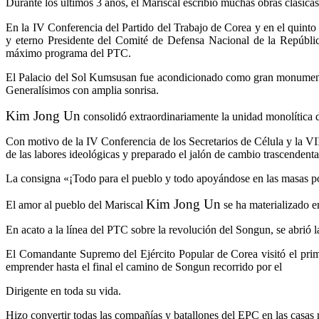
Durante los últimos 3 años, el Mariscal escribió muchas obras clásicas
En la IV Conferencia del Partido del Trabajo de Corea y en el quinto
y eterno Presidente del Comité de Defensa Nacional de la Repúbl
máximo programa del PTC.
El Palacio del Sol Kumsusan fue acondicionado como gran monumento a 
Generalísimos con amplia sonrisa.
Kim Jong Un
consolidó extraordinariamente la unidad monolítica d
Con motivo de la IV Conferencia de los Secretarios de Célula y la VII
de las labores ideológicas y preparado el jalón de cambio trascendenta
La consigna «¡Todo para el pueblo y todo apoyándose en las masas pop
Kim Jong Un
El amor al pueblo del Mariscal
se ha materializado en
En acato a la línea del PTC sobre la revolución del Songun, se abrió l
El Comandante Supremo del Ejército Popular de Corea visitó el pr
emprender hasta el final el camino de Songun recorrido por el
Dirigente en toda su vida.
Hizo convertir todas las compañías y batallones del EPC en las casas n