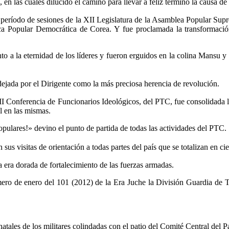
, en las cuales dilucidó el camino para llevar a feliz término la causa d
 período de sesiones de la XII Legislatura de la Asamblea Popular Sup
ica Popular Democrática de Corea. Y fue proclamada la transformaci
la eternidad de los líderes y fueron erguidos en la colina Mansu y otro
ejada por el Dirigente como la más preciosa herencia de revolución.
I Conferencia de Funcionarios Ideológicos, del PTC, fue consolidada la
l en las mismas.
ulares!» devino el punto de partida de todas las actividades del PTC.
 sus visitas de orientación a todas partes del país que se totalizan en ci
a era dorada de fortalecimiento de las fuerzas armadas.
imero de enero del 101 (2012) de la Era Juche la División Guardia d
atales de los militares colindadas con el patio del Comité Central del P