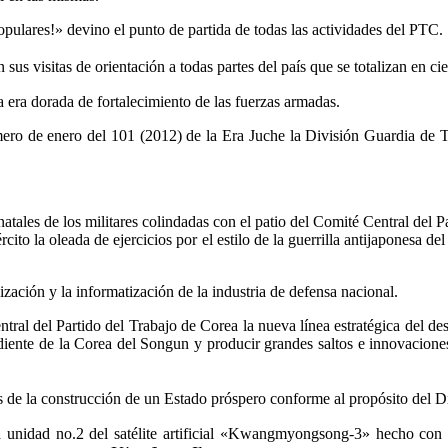
ulares!» devino el punto de partida de todas las actividades del PTC.
 sus visitas de orientación a todas partes del país que se totalizan en ci
a era dorada de fortalecimiento de las fuerzas armadas.
imero de enero del 101 (2012) de la Era Juche la División Guardia d
atales de los militares colindadas con el patio del Comité Central del P
jército la oleada de ejercicios por el estilo de la guerrilla antijaponesa
zación y la informatización de la industria de defensa nacional.
tral del Partido del Trabajo de Corea la nueva línea estratégica del de
diente de la Corea del Songun y producir grandes saltos e innovacione
s de la construcción de un Estado próspero conforme al propósito del Di
 unidad no.2 del satélite artificial «Kwangmyongsong-3» hecho con m