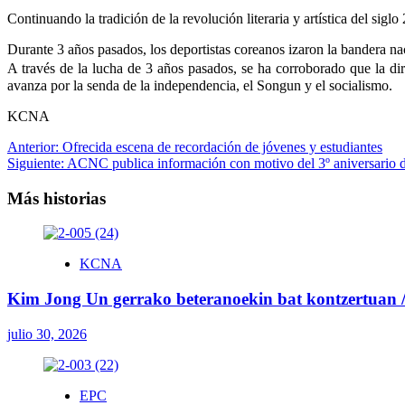
Continuando la tradición de la revolución literaria y artística del si
Durante 3 años pasados, los deportistas coreanos izaron la bandera 
A través de la lucha de 3 años pasados, se ha corroborado que la di
avanza por la senda de la independencia, el Songun y el socialismo.
KCNA
Navegación
Anterior:
Ofrecida escena de recordación de jóvenes y estudiantes
Siguiente:
ACNC publica información con motivo del 3º aniversario
de
entradas
Más historias
KCNA
Kim Jong Un gerrako beteranoekin bat kontzertuan / 
julio 30, 2026
EPC