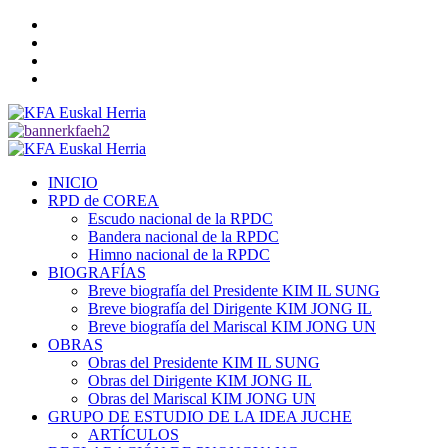
Saltar
Twitter
al
YouTube
contenido
Telegram
Facebook
Menú
primario
INICIO
RPD de COREA
Escudo nacional de la RPDC
Bandera nacional de la RPDC
Himno nacional de la RPDC
BIOGRAFÍAS
Breve biografía del Presidente KIM IL SUNG
Breve biografía del Dirigente KIM JONG IL
Breve biografía del Mariscal KIM JONG UN
OBRAS
Obras del Presidente KIM IL SUNG
Obras del Dirigente KIM JONG IL
Obras del Mariscal KIM JONG UN
GRUPO DE ESTUDIO DE LA IDEA JUCHE
ARTÍCULOS