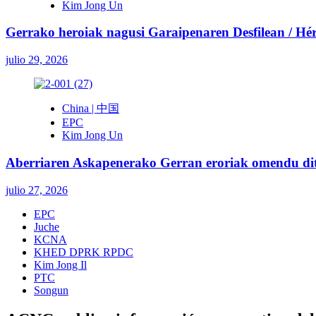
Kim Jong Un
Gerrako heroiak nagusi Garaipenaren Desfilean / Héroe
julio 29, 2026
China | 中国
EPC
Kim Jong Un
Aberriaren Askapenerako Gerran eroriak omendu ditu
julio 27, 2026
EPC
Juche
KCNA
KHED DPRK RPDC
Kim Jong Il
PTC
Songun