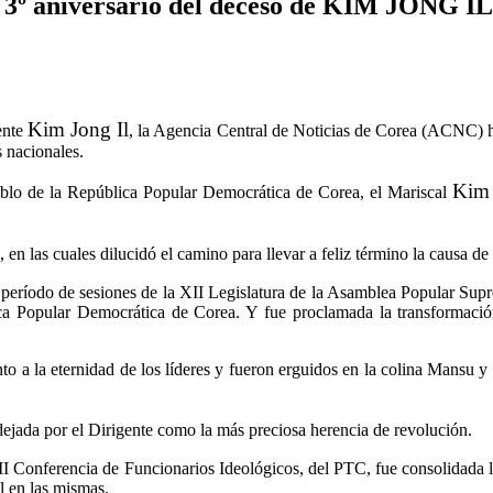
 3º aniversario del deceso de KIM JONG IL
Kim Jong Il
ente
, la Agencia Central de Noticias de Corea (ACNC) hi
s nacionales.
Kim
ueblo de la República Popular Democrática de Corea, el Mariscal
, en las cuales dilucidó el camino para llevar a feliz término la causa d
 período de sesiones de la XII Legislatura de la Asamblea Popular Sup
ica Popular Democrática de Corea. Y fue proclamada la transformaci
la eternidad de los líderes y fueron erguidos en la colina Mansu y otro
ejada por el Dirigente como la más preciosa herencia de revolución.
I Conferencia de Funcionarios Ideológicos, del PTC, fue consolidada la
l en las mismas.