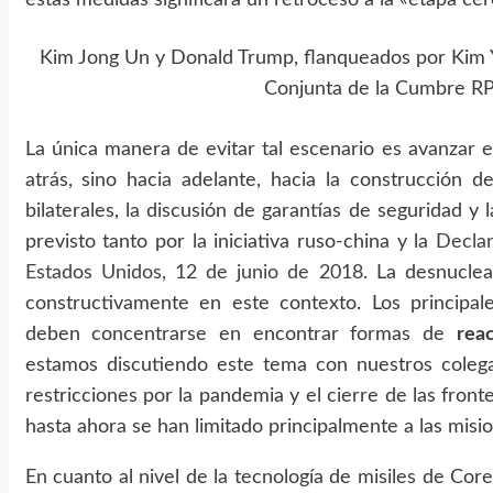
estas medidas significará un retroceso a la «etapa cero
Kim Jong Un y Donald Trump, flanqueados por Kim 
Conjunta de la Cumbre R
La única manera de evitar tal escenario es avanzar 
atrás, sino hacia adelante, hacia la construcción d
bilaterales, la discusión de garantías de seguridad y
previsto tanto por la iniciativa ruso-china y la
Declar
Estados Unidos, 12 de junio de 2018
. La desnuclea
constructivamente en este contexto. Los principal
deben concentrarse en encontrar formas de
rea
estamos discutiendo este tema con nuestros coleg
restricciones por la pandemia y el cierre de las front
hasta ahora se han limitado principalmente a las mis
En cuanto al nivel de la tecnología de misiles de Co