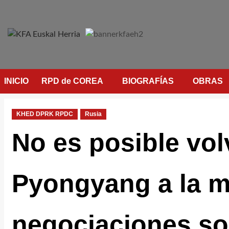
Saltar
al
contenido
INICIO
RPD de COREA
BIOGRAFÍAS
OBRAS
KHED DPRK RPDC
Rusia
No es posible volv
Pyongyang a la m
negociaciones so