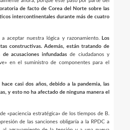
ialmente ahora, porque este paso por parte del
oratoria de facto de Corea del Norte sobre las
sticos intercontinentales durante más de cuatro
 a aceptar nuestra lógica y razonamiento.
Los
as constructivas. Además, están tratando de
ás de acusaciones infundadas
de ciudadanos y
ave» en el suministro de componentes para el
 hace casi dos años, debido a la pandemia, las
as, y esto no ha afectado de ninguna manera el
 de «paciencia estratégica» de los tiempos de B.
presión de las sanciones obligaría a la RPDC a
rá al agravamiento de la tensión y a una nueva