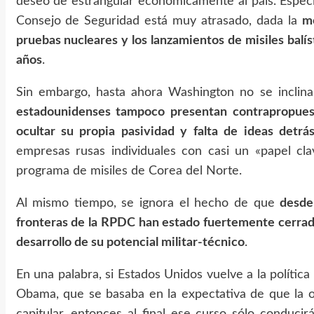
deseo de estrangular económicamente al país. Espec
Consejo de Seguridad está muy atrasado, dada la
m
pruebas nucleares y los lanzamientos de misiles balí
años
.
Sin embargo, hasta ahora Washington no se inclina
estadounidenses tampoco presentan contrapropuest
ocultar su propia pasividad y falta de ideas detr
empresas rusas individuales con casi un «papel cl
programa de misiles de Corea del Norte.
Al mismo tiempo, se ignora el hecho de que
desde
fronteras de la RPDC han estado fuertemente cerrad
desarrollo de su potencial militar-técnico
.
En una palabra, si Estados Unidos vuelve a la política
Obama, que se basaba en la expectativa de que la o
capitular, entonces al final ese curso sólo conduci