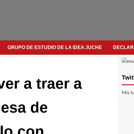
GRUPO DE ESTUDIO DE LA IDEA JUCHE
DECLAR
Twit
er a traer a
Mis t
esa de
lo con