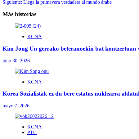
Siguiente:
Llega la primavera verdadera al mundo árabe
de
entradas
Más historias
KCNA
Kim Jong Un gerrako beteranoekin bat kontzertuan / 
julio 30, 2026
KCNA
Korea Sozialistak ez du bere estatus nuklearra aldat
mayo 7, 2026
KCNA
PTC