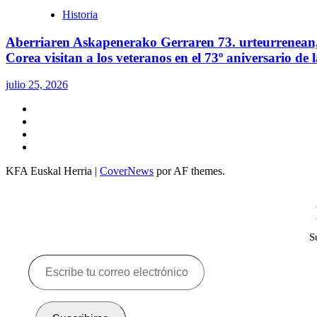
Historia
Aberriaren Askapenerako Gerraren 73. urteurrenean, 
Corea visitan a los veteranos en el 73º aniversario de
julio 25, 2026
Twitter
YouTube
Telegram
Facebook
KFA Euskal Herria
|
CoverNews
por AF themes.
S
Escribe
tu
correo
electrónico…