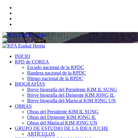
Saltar
Twitter
al
YouTube
contenido
Telegram
Facebook
Menú
primario
INICIO
RPD de COREA
Escudo nacional de la RPDC
Bandera nacional de la RPDC
Himno nacional de la RPDC
BIOGRAFÍAS
Breve biografía del Presidente KIM IL SUNG
Breve biografía del Dirigente KIM JONG IL
Breve biografía del Mariscal KIM JONG UN
OBRAS
Obras del Presidente KIM IL SUNG
Obras del Dirigente KIM JONG IL
Obras del Mariscal KIM JONG UN
GRUPO DE ESTUDIO DE LA IDEA JUCHE
ARTÍCULOS