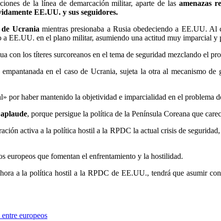
iones de la línea de demarcación militar, aparte de las
amenazas re
vidamente EE.UU. y sus seguidores.
e de Ucrania
mientras presionaba a Rusia obedeciendo a EE.UU. Al cab
o a EE.UU. en el plano militar, asumiendo una actitud muy imparcial y 
a con los títeres surcoreanos en el tema de seguridad mezclando el pr
rna empantanada en el caso de Ucrania, sujeta la otra al mecanismo d
» por haber mantenido la objetividad e imparcialidad en el problema d
 aplaude
, porque persigue la política de la Península Coreana que carec
ación activa a la política hostil a la RPDC la actual crisis de segurida
os europeos que fomentan el enfrentamiento y la hostilidad.
ra a la política hostil a la RPDC de EE.UU., tendrá que asumir con es
 entre europeos