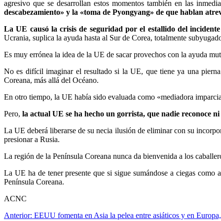
agresivo que se desarrollan estos momentos también en las inmediac
descabezamiento» y la «toma de Pyongyang» de que hablan atre
La UE causó la crisis de seguridad por el estallido del incident
Ucrania, suplica la ayuda hasta al Sur de Corea, totalmente subyugad
Es muy errónea la idea de la UE de sacar provechos con la ayuda mutu
No es difícil imaginar el resultado si la UE, que tiene ya una pie
Coreana, más allá del Océano.
En otro tiempo, la UE había sido evaluada como «mediadora imparcial
Pero,
la actual UE se ha hecho un gorrista, que nadie reconoce ni
La UE deberá liberarse de su necia ilusión de eliminar con su incorpor
presionar a Rusia.
La región de la Península Coreana nunca da bienvenida a los caballer
La UE ha de tener presente que si sigue sumándose a ciegas como aho
Península Coreana.
ACNC
Navegación
Anterior:
EEUU fomenta en Asia la pelea entre asiáticos y en Europa,