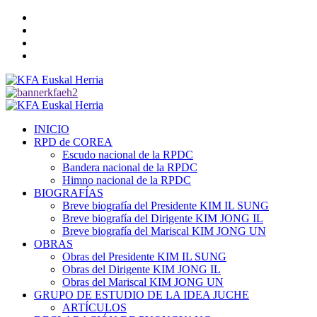
Saltar
Twitter
al
YouTube
contenido
Telegram
Facebook
Menú
primario
INICIO
RPD de COREA
Escudo nacional de la RPDC
Bandera nacional de la RPDC
Himno nacional de la RPDC
BIOGRAFÍAS
Breve biografía del Presidente KIM IL SUNG
Breve biografía del Dirigente KIM JONG IL
Breve biografía del Mariscal KIM JONG UN
OBRAS
Obras del Presidente KIM IL SUNG
Obras del Dirigente KIM JONG IL
Obras del Mariscal KIM JONG UN
GRUPO DE ESTUDIO DE LA IDEA JUCHE
ARTÍCULOS