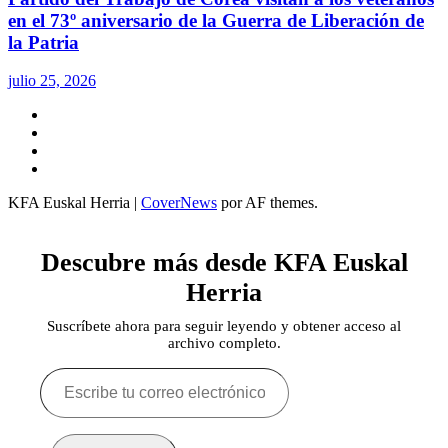
en el 73º aniversario de la Guerra de Liberación de
la Patria
julio 25, 2026
Twitter
YouTube
Telegram
Facebook
KFA Euskal Herria
|
CoverNews
por AF themes.
Descubre más desde KFA Euskal
Herria
Suscríbete ahora para seguir leyendo y obtener acceso al
archivo completo.
Escribe
tu
correo
electrónico…