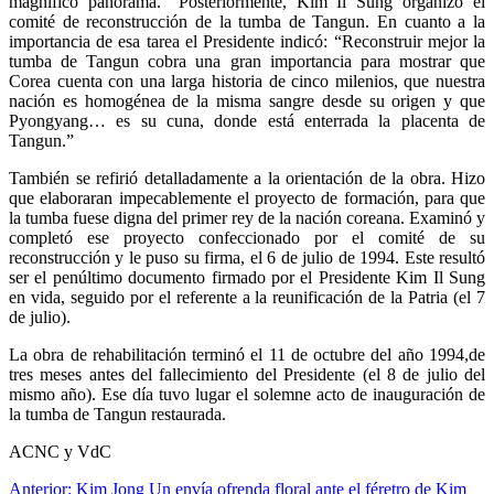
magnífico panorama.” Posteriormente,
Kim Il Sung
organizó el
comité de reconstrucción de la tumba de Tangun. En cuanto a la
importancia de esa tarea el Presidente indicó: “Reconstruir mejor la
tumba de Tangun cobra una gran importancia para mostrar que
Corea cuenta con una larga historia de cinco milenios, que nuestra
nación es homogénea de la misma sangre desde su origen y que
Pyongyang… es su cuna, donde está enterrada la placenta de
Tangun.”
También se refirió detalladamente a la orientación de la obra. Hizo
que elaboraran impecablemente el proyecto de formación, para que
la tumba fuese digna del primer rey de la nación coreana. Examinó y
completó ese proyecto confeccionado por el comité de su
reconstrucción y le puso su firma, el 6 de julio de 1994. Este resultó
ser el penúltimo documento firmado por el Presidente
Kim Il Sung
en vida, seguido por el referente a la reunificación de la Patria (el 7
de julio).
La obra de rehabilitación terminó el 11 de octubre del año 1994,de
tres meses antes del fallecimiento del Presidente (el 8 de julio del
mismo año). Ese día tuvo lugar el solemne acto de inauguración de
la tumba de Tangun restaurada.
ACNC y VdC
Navegación
Anterior:
Kim Jong Un envía ofrenda floral ante el féretro de Kim