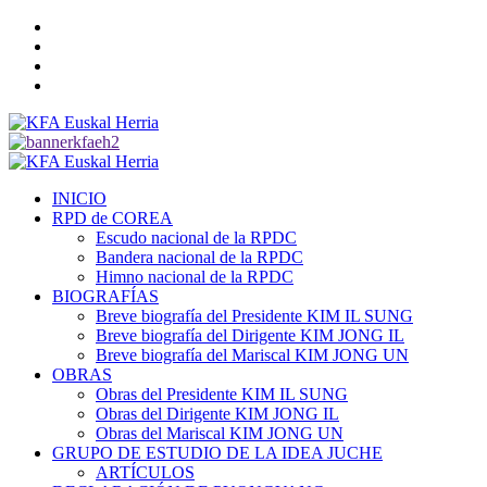
Saltar
Twitter
al
YouTube
contenido
Telegram
Facebook
Menú
primario
INICIO
RPD de COREA
Escudo nacional de la RPDC
Bandera nacional de la RPDC
Himno nacional de la RPDC
BIOGRAFÍAS
Breve biografía del Presidente KIM IL SUNG
Breve biografía del Dirigente KIM JONG IL
Breve biografía del Mariscal KIM JONG UN
OBRAS
Obras del Presidente KIM IL SUNG
Obras del Dirigente KIM JONG IL
Obras del Mariscal KIM JONG UN
GRUPO DE ESTUDIO DE LA IDEA JUCHE
ARTÍCULOS