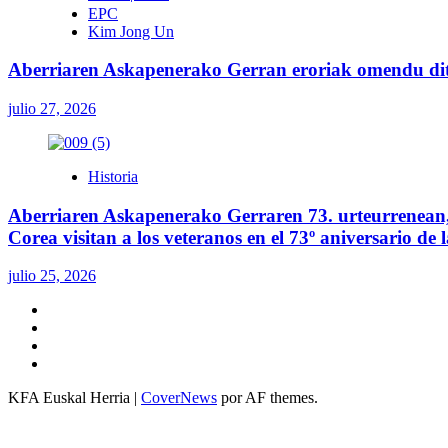
EPC
Kim Jong Un
Aberriaren Askapenerako Gerran eroriak omendu ditu
julio 27, 2026
Historia
Aberriaren Askapenerako Gerraren 73. urteurrenean, 
Corea visitan a los veteranos en el 73º aniversario de
julio 25, 2026
Twitter
YouTube
Telegram
Facebook
KFA Euskal Herria
|
CoverNews
por AF themes.