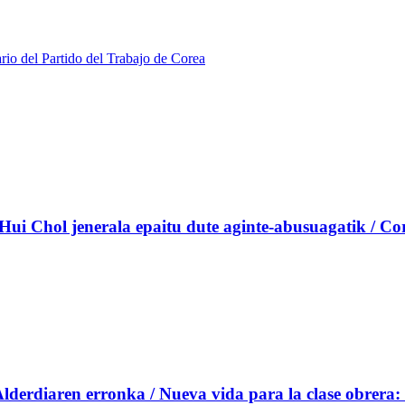
ario del Partido del Trabajo de Corea
Hui Chol jenerala epaitu dute aginte-abusuagatik / Core
Alderdiaren erronka / Nueva vida para la clase obrera: