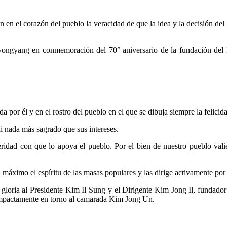
n en el corazón del pueblo la veracidad de que la idea y la decisión del
 Pyongyang en conmemoración del 70° aniversario de la fundación del
a por él y en el rostro del pueblo en el que se dibuja siempre la felicid
 ni nada más sagrado que sus intereses.
idad con que lo apoya el pueblo. Por el bien de nuestro pueblo valient
áximo el espíritu de las masas populares y las dirige activamente por e
ria al Presidente Kim Il Sung y el Dirigente Kim Jong Il, fundador y 
 compactamente en torno al camarada Kim Jong Un.