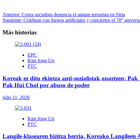
Navegación
Anterior:
Corea socialista denuncia el ataque terrorista en Siria
Siguiente:
Celebran con fuegos artificiales y conciertos el 78° anivers
de
entradas
Más historias
EPC
Kim Jong Un
PTC
Koreak ez ditu ekintza anti-sozialistak onartzen: Pak 
Pak Hui Chol por abuso de poder
julio 11, 2026
Kim Jong Un
PTC
Langile-klasearen bizitza berria, Koreako Langileen 