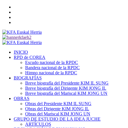
Saltar
Twitter
al
YouTube
contenido
Telegram
Facebook
Menú
primario
INICIO
RPD de COREA
Escudo nacional de la RPDC
Bandera nacional de la RPDC
Himno nacional de la RPDC
BIOGRAFÍAS
Breve biografía del Presidente KIM IL SUNG
Breve biografía del Dirigente KIM JONG IL
Breve biografía del Mariscal KIM JONG UN
OBRAS
Obras del Presidente KIM IL SUNG
Obras del Dirigente KIM JONG IL
Obras del Mariscal KIM JONG UN
GRUPO DE ESTUDIO DE LA IDEA JUCHE
ARTÍCULOS