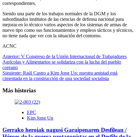
correspondientes.
Siendo una parte de los trabajos normales de la DGM y los
subordinados institutos de las ciencias de defensa nacional para
mejorar en lo técnico varios aspectos de los sistemas de armas de
nuevo tipo como sus funcionamientos y empleos tácticos y técnicos,
no tiene nada que ver con la situación del contorno.
ACNC
Navegación
Anterior:
V Congreso de la Unión Internacional de Trabajadores
Agrícolas y Alimentarios se solidariza con la lucha del pueblo
de
coreano
entradas
Siguiente:
Raúl Castro a Kim Jong Un: nuestra amistad está
cimentada en la construcción de una sociedad socialista
Más historias
EPC
Kim Jong Un
Gerrako heroiak nagusi Garaipenaren Desfilean /
Héroes de la guerra protagonistas en el Desfile de la