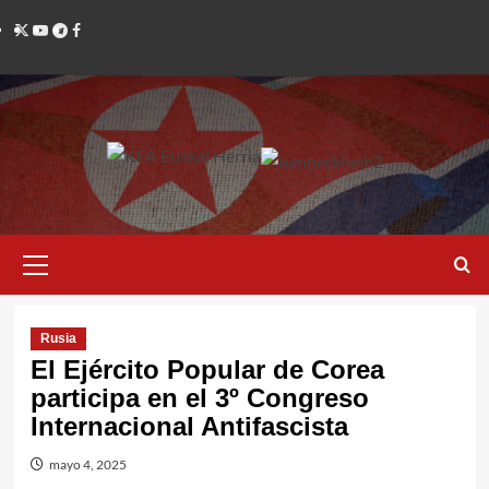
Saltar
Twitter
YouTube
Telegram
Facebook
al
contenido
Menú
primario
Rusia
El Ejército Popular de Corea
participa en el 3º Congreso
Internacional Antifascista
mayo 4, 2025