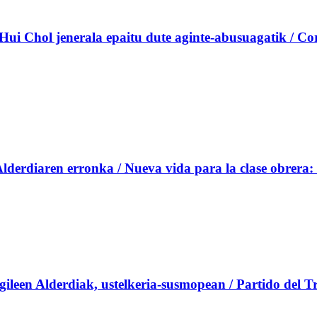
Hui Chol jenerala epaitu dute aginte-abusuagatik / Core
Alderdiaren erronka / Nueva vida para la clase obrera:
een Alderdiak, ustelkeria-susmopean / Partido del Tr