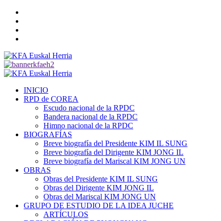
Saltar
Twitter
al
YouTube
contenido
Telegram
Facebook
Menú
primario
INICIO
RPD de COREA
Escudo nacional de la RPDC
Bandera nacional de la RPDC
Himno nacional de la RPDC
BIOGRAFÍAS
Breve biografía del Presidente KIM IL SUNG
Breve biografía del Dirigente KIM JONG IL
Breve biografía del Mariscal KIM JONG UN
OBRAS
Obras del Presidente KIM IL SUNG
Obras del Dirigente KIM JONG IL
Obras del Mariscal KIM JONG UN
GRUPO DE ESTUDIO DE LA IDEA JUCHE
ARTÍCULOS