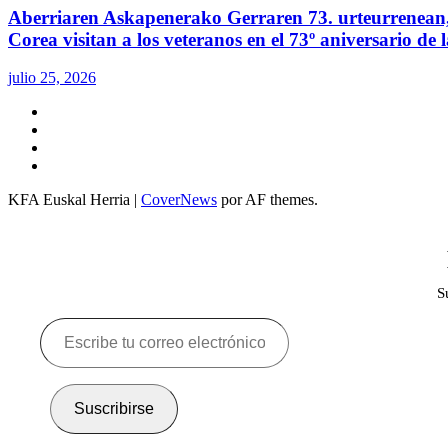
Aberriaren Askapenerako Gerraren 73. urteurrenean, 
Corea visitan a los veteranos en el 73º aniversario de
julio 25, 2026
Twitter
YouTube
Telegram
Facebook
KFA Euskal Herria
|
CoverNews
por AF themes.
S
Escribe
tu
correo
electrónico…
Suscribirse