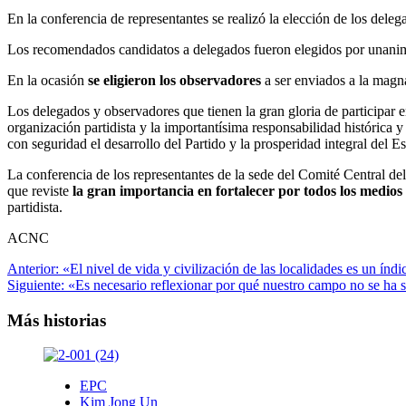
En la conferencia de representantes se realizó la elección de los del
Los recomendados candidatos a delegados fueron elegidos por unanimi
En la ocasión
se eligieron los observadores
a ser enviados a la magna 
Los delegados y observadores que tienen la gran gloria de participar 
organización partidista y la importantísima responsabilidad histórica
con seguridad el desarrollo del Partido y la prosperidad integral del E
La conferencia de los representantes de la sede del Comité Central del
que reviste
la gran importancia en fortalecer por todos los medio
partidista.
ACNC
Navegación
Anterior:
«El nivel de vida y civilización de las localidades es un ín
Siguiente:
«Es necesario reflexionar por qué nuestro campo no se ha
de
entradas
Más historias
EPC
Kim Jong Un