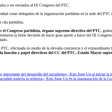
egados a ser enviados al IX Congreso del PTC.
dad como delegados de la organización partidista en la sede del PTC q
cita partidista.
en
el Congreso partidista, órgano supremo directivo del PTC
, graba
 y tomaron la firme decisión de hacer gran aporte a hacer del IX Congres
stado.
 PTC, efectuada en medio de la elevada conciencia y el extraordinario fer
s la función y papel directivos del CC del PTC, Estado Mayor supr
dice importante del desarrollo del socialismo», Kim Jong Un al iniciar 
 sacudido todavía la pobreza», Kim Jong Un en la inauguración de la