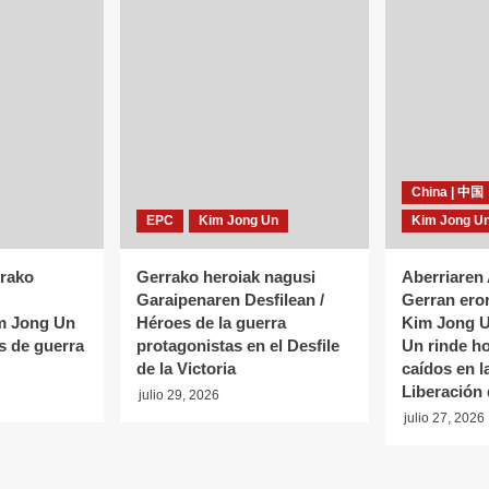
China | 中国
EPC
Kim Jong Un
Kim Jong U
rako
Gerrako heroiak nagusi
Aberriaren
Garaipenaren Desfilean /
Gerran ero
im Jong Un
Héroes de la guerra
Kim Jong U
s de guerra
protagonistas en el Desfile
Un rinde h
de la Victoria
caídos en l
Liberación 
julio 29, 2026
julio 27, 2026