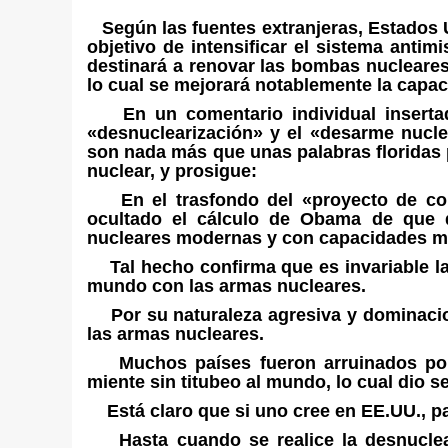
Según las fuentes extranjeras, Estados U
objetivo de intensificar el sistema anti
destinará a renovar las bombas nucleares
lo cual se mejorará notablemente la capa
En un comentario individual insertado
«desnuclearización» y el «desarme nucle
son nada más que unas palabras floridas 
nuclear, y prosigue:
En el trasfondo del «proyecto de con
ocultado el cálculo de Obama de que 
nucleares modernas y con capacidades mej
Tal hecho confirma que es invariable la
mundo con las armas nucleares.
Por su naturaleza agresiva y dominacio
las armas nucleares.
Muchos países fueron arruinados por 
miente sin titubeo al mundo, lo cual dio 
Está claro que si uno cree en EE.UU., pa
Hasta cuando se realice la desnuclea