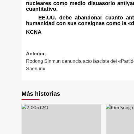
nucleares como medio disuasorio antiyanq
cuantitativo.
EE.UU. debe abandonar cuanto antes 
humanidad con sus consignas como la «de
KCNA
Navegación
Anterior:
Rodong Sinmun denuncia acto fascista del «Partid
de
Saenuri»
entradas
Más historias