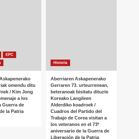
EPC
n
Historia
 Askapenerako
Aberriaren Askapenerako
riak omendu ditu
Gerraren 73. urteurrenean,
nek / Kim Jong
beteranoak bisitatu dituzte
omenaje a los
Koreako Langileen
a Guerra de
Alderdiko koadroek /
de la Patria
Cuadros del Partido del
Trabajo de Corea visitan a
los veteranos en el 73º
aniversario de la Guerra de
Liberación de la Patria