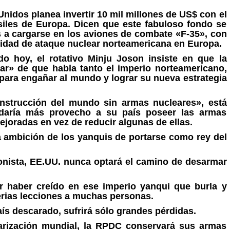
nidos planea invertir 10 mil millones de US$ con el
misiles de Europa. Dicen que este fabuloso fondo se
 a cargarse en los aviones de combate «F-35», con
cidad de ataque nuclear norteamericana en Europa.
 hoy, el rotativo Minju Joson insiste en que la
ar» de que habla tanto el imperio norteamericano,
para engañar al mundo y lograr su nueva estrategia
strucción del mundo sin armas nucleares», está
daría más provecho a su país poseer las armas
oradas en vez de reducir algunas de ellas.
 ambición de los yanquis de portarse como rey del
nista, EE.UU. nunca optará el camino de desarmar
haber creído en ese imperio yanqui que burla y
serias lecciones a muchas personas.
ís descarado, sufrirá sólo grandes pérdidas.
rización mundial, la RPDC conservará sus armas