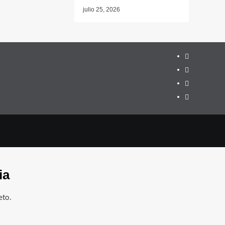
julio 25, 2026
Twitter
YouTube
Telegram
Facebook
ia
eto.