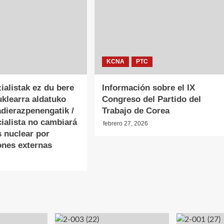
KCNA
PTC
ialistak ez du bere
Información sobre el IX
uklearra aldatuko
Congreso del Partido del
dierazpenengatik /
Trabajo de Corea
ialista no cambiará
febrero 27, 2026
s nuclear por
ones externas