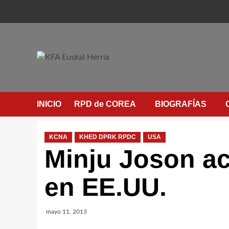
Saltar
al
contenido
INICIO
RPD de COREA
BIOGRAFÍAS
KCNA
KHED DPRK RPDC
USA
Minju Joson ac
en EE.UU.
mayo 11, 2013