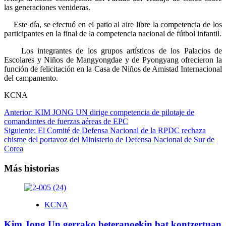
las generaciones venideras.
Este día, se efectuó en el patio al aire libre la competencia de los
participantes en la final de la competencia nacional de fútbol infantil.
Los integrantes de los grupos artísticos de los Palacios de
Escolares y Niños de Mangyongdae y de Pyongyang ofrecieron la
función de felicitación en la Casa de Niños de Amistad Internacional
del campamento.
KCNA
Navegación
Anterior:
KIM JONG UN dirige competencia de pilotaje de
comandantes de fuerzas aéreas de EPC
de
Siguiente:
El Comité de Defensa Nacional de la RPDC rechaza
entradas
chisme del portavoz del Ministerio de Defensa Nacional de Sur de
Corea
Más historias
KCNA
Kim Jong Un gerrako beteranoekin bat kontzertuan