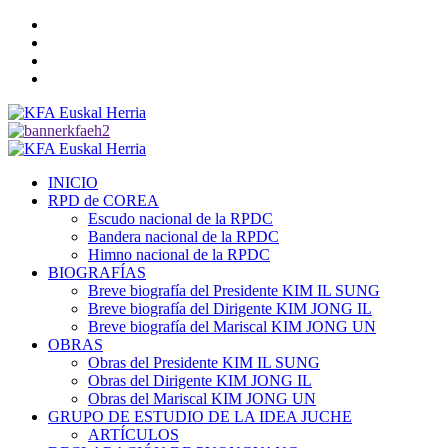
Saltar
Twitter
al
YouTube
contenido
Telegram
Facebook
Menú
primario
INICIO
RPD de COREA
Escudo nacional de la RPDC
Bandera nacional de la RPDC
Himno nacional de la RPDC
BIOGRAFÍAS
Breve biografía del Presidente KIM IL SUNG
Breve biografía del Dirigente KIM JONG IL
Breve biografía del Mariscal KIM JONG UN
OBRAS
Obras del Presidente KIM IL SUNG
Obras del Dirigente KIM JONG IL
Obras del Mariscal KIM JONG UN
GRUPO DE ESTUDIO DE LA IDEA JUCHE
ARTÍCULOS