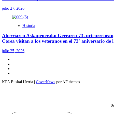
julio 27, 2026
Historia
Aberriaren Askapenerako Gerraren 73. urteurrenean, 
Corea visitan a los veteranos en el 73º aniversario de
julio 25, 2026
Twitter
YouTube
Telegram
Facebook
KFA Euskal Herria
|
CoverNews
por AF themes.
S
Escribe