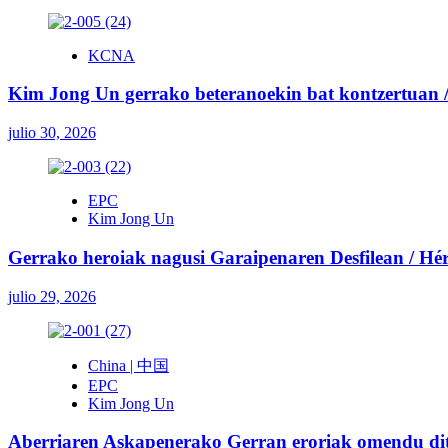
KCNA
Kim Jong Un gerrako beteranoekin bat kontzertuan / 
julio 30, 2026
EPC
Kim Jong Un
Gerrako heroiak nagusi Garaipenaren Desfilean / Héroe
julio 29, 2026
China | 中国
EPC
Kim Jong Un
Aberriaren Askapenerako Gerran eroriak omendu ditu