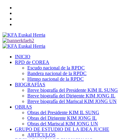
Saltar
Twitter
al
YouTube
contenido
Telegram
Facebook
Menú
primario
INICIO
RPD de COREA
Escudo nacional de la RPDC
Bandera nacional de la RPDC
Himno nacional de la RPDC
BIOGRAFÍAS
Breve biografía del Presidente KIM IL SUNG
Breve biografía del Dirigente KIM JONG IL
Breve biografía del Mariscal KIM JONG UN
OBRAS
Obras del Presidente KIM IL SUNG
Obras del Dirigente KIM JONG IL
Obras del Mariscal KIM JONG UN
GRUPO DE ESTUDIO DE LA IDEA JUCHE
ARTÍCULOS