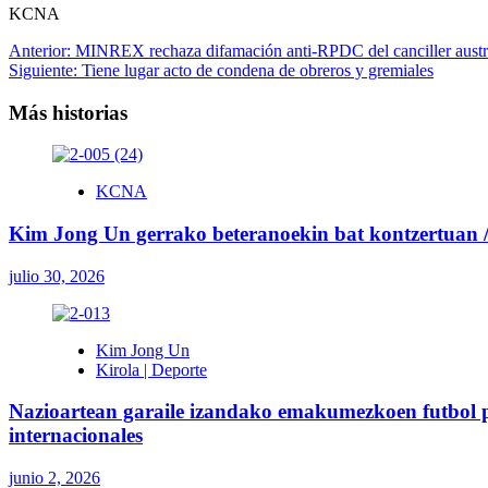
KCNA
Navegación
Anterior:
MINREX rechaza difamación anti-RPDC del canciller austr
Siguiente:
Tiene lugar acto de condena de obreros y gremiales
de
entradas
Más historias
KCNA
Kim Jong Un gerrako beteranoekin bat kontzertuan / 
julio 30, 2026
Kim Jong Un
Kirola | Deporte
Nazioartean garaile izandako emakumezkoen futbol pa
internacionales
junio 2, 2026