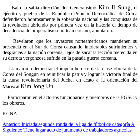
Kim Il Sung
Bajo la sabia dirección del Generalísimo
, el
ejército y pueblo de la República Popular Democrática de Corea
defendieron honrosamente la soberanía nacional y las conquistas de
la revolución abriendo por primera vez en la historia el tiempo de
decadencia del imperialismo norteamericano, apuntaron.
Revelaron que los invasores norteamericanos mantienen su
presencia en el Sur de Corea causando intolerables sufrimientos y
desgracias a la nación coreana, lejos de sacar la lección merecida en
su derrota vergonzosa sufrida en la pasada guerra coreana.
Llamaron a demostrar el ímpetu heroico de la clase obrera de la
Corea del Songun en reunificar la patria y lograr la victoria final de
la causa revolucionaria del Juche, en acato a la orientación del
Kim Jong Un
Mariscal
.
Participaron en el acto los funcionarios y miembros de la FGSC y
los obreros.
KCNA
Navegación
Anterior:
Iniciada segunda ronda de la liga de fútbol de categoría A
Siguiente:
Tiene lugar acto de juramento de trabajadores agrícolas
de