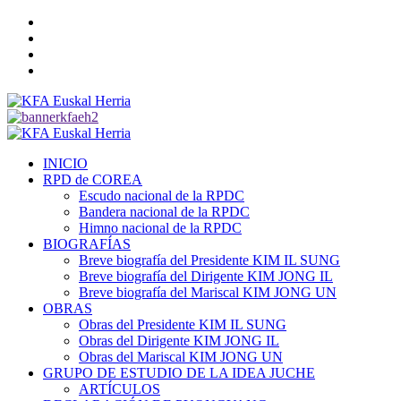
Saltar
Twitter
al
YouTube
contenido
Telegram
Facebook
Menú
primario
INICIO
RPD de COREA
Escudo nacional de la RPDC
Bandera nacional de la RPDC
Himno nacional de la RPDC
BIOGRAFÍAS
Breve biografía del Presidente KIM IL SUNG
Breve biografía del Dirigente KIM JONG IL
Breve biografía del Mariscal KIM JONG UN
OBRAS
Obras del Presidente KIM IL SUNG
Obras del Dirigente KIM JONG IL
Obras del Mariscal KIM JONG UN
GRUPO DE ESTUDIO DE LA IDEA JUCHE
ARTÍCULOS