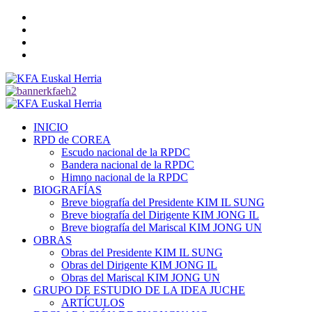
Saltar
Twitter
al
YouTube
contenido
Telegram
Facebook
Menú
primario
INICIO
RPD de COREA
Escudo nacional de la RPDC
Bandera nacional de la RPDC
Himno nacional de la RPDC
BIOGRAFÍAS
Breve biografía del Presidente KIM IL SUNG
Breve biografía del Dirigente KIM JONG IL
Breve biografía del Mariscal KIM JONG UN
OBRAS
Obras del Presidente KIM IL SUNG
Obras del Dirigente KIM JONG IL
Obras del Mariscal KIM JONG UN
GRUPO DE ESTUDIO DE LA IDEA JUCHE
ARTÍCULOS