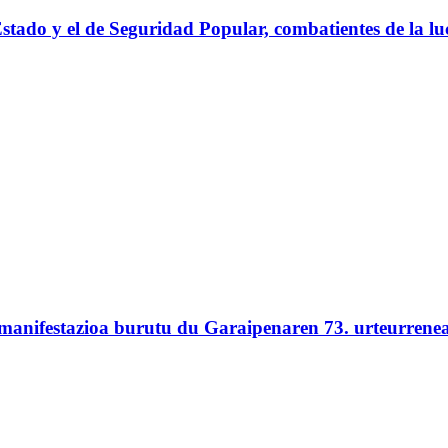
stado y el de Seguridad Popular, combatientes de la luc
 manifestazioa burutu du Garaipenaren 73. urteurrene