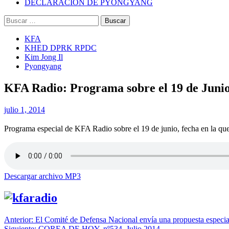
DECLARACIÓN DE PYONGYANG
Buscar:
KFA
KHED DPRK RPDC
Kim Jong Il
Pyongyang
KFA Radio: Programa sobre el 19 de Juni
julio 1, 2014
Programa especial de KFA Radio sobre el 19 de junio, fecha en la que
Descargar archivo MP3
Navegación
Anterior:
El Comité de Defensa Nacional envía una propuesta especial
Siguiente:
COREA DE HOY, nº534, Julio 2014