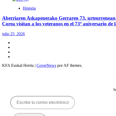
Historia
Aberriaren Askapenerako Gerraren 73. urteurrenean, 
Corea visitan a los veteranos en el 73º aniversario de
julio 25, 2026
Twitter
YouTube
Telegram
Facebook
KFA Euskal Herria
|
CoverNews
por AF themes.
S
Escribe
tu
correo
electrónico…