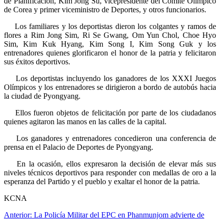
de Planificación, Kim Jong Su, vicepresidente del Comité Olímpico
de Corea y primer viceministro de Deportes, y otros funcionarios.
Los familiares y los deportistas dieron los colgantes y ramos de
flores a Rim Jong Sim, Ri Se Gwang, Om Yun Chol, Choe Hyo
Sim, Kim Kuk Hyang, Kim Song I, Kim Song Guk y los
entrenadores quienes glorificaron el honor de la patria y felicitaron
sus éxitos deportivos.
Los deportistas incluyendo los ganadores de los XXXI Juegos
Olímpicos y los entrenadores se dirigieron a bordo de autobús hacia
la ciudad de Pyongyang.
Ellos fueron objetos de felicitación por parte de los ciudadanos
quienes agitaron las manos en las calles de la capital.
Los ganadores y entrenadores concedieron una conferencia de
prensa en el Palacio de Deportes de Pyongyang.
En la ocasión, ellos expresaron la decisión de elevar más sus
niveles técnicos deportivos para responder con medallas de oro a la
esperanza del Partido y el pueblo y exaltar el honor de la patria.
KCNA
Navegación
Anterior:
La Policía Militar del EPC en Phanmunjom advierte de