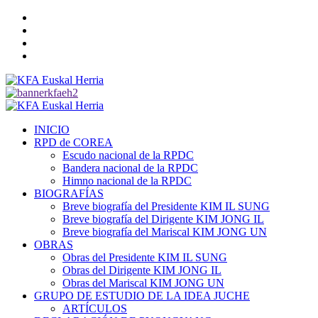
Saltar
Twitter
al
YouTube
contenido
Telegram
Facebook
Menú
primario
INICIO
RPD de COREA
Escudo nacional de la RPDC
Bandera nacional de la RPDC
Himno nacional de la RPDC
BIOGRAFÍAS
Breve biografía del Presidente KIM IL SUNG
Breve biografía del Dirigente KIM JONG IL
Breve biografía del Mariscal KIM JONG UN
OBRAS
Obras del Presidente KIM IL SUNG
Obras del Dirigente KIM JONG IL
Obras del Mariscal KIM JONG UN
GRUPO DE ESTUDIO DE LA IDEA JUCHE
ARTÍCULOS