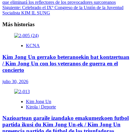
que eliminará los reflectores de los provocadores surcoreanos
de
Siguiente:
Celebrado el IXº Congreso de la Unión de la Juventud
entradas
Socialista KIM IL SUNG
Más historias
KCNA
Kim Jong Un gerrako beteranoekin bat kontzertuan
/ Kim Jong Un con los veteranos de guerra en el
concierto
julio 30, 2026
Kim Jong Un
Kirola | Deporte
Nazioartean garaile izandako emakumezkoen futbol
partida ikusi du Kim Jong Un-ek / Kim Jong Un
presencia partido de fútbol de las triunfadoras