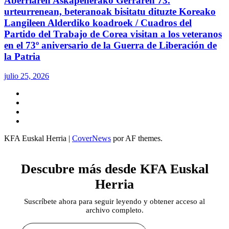
Aberriaren Askapenerako Gerraren 73.
urteurrenean, beteranoak bisitatu dituzte Koreako
Langileen Alderdiko koadroek / Cuadros del
Partido del Trabajo de Corea visitan a los veteranos
en el 73º aniversario de la Guerra de Liberación de
la Patria
julio 25, 2026
Twitter
YouTube
Telegram
Facebook
KFA Euskal Herria
|
CoverNews
por AF themes.
Descubre más desde KFA Euskal
Herria
Suscríbete ahora para seguir leyendo y obtener acceso al
archivo completo.
Escribe