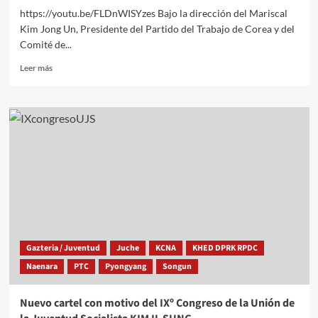
https://youtu.be/FLDnWISYzes Bajo la dirección del Mariscal
Kim Jong Un, Presidente del Partido del Trabajo de Corea y del
Comité de...
Leer
Leer más
más
sobre
KIM
JONG
UN
dirige
una
prueba
de
lanzamiento
de
Misil
Balístico
Gazteria / Juventud
Juche
KCNA
KHED DPRK RPDC
Lanzado
Naenara
PTC
Pyongyang
Songun
desde
Submarino
Nuevo cartel con motivo del IXº Congreso de la Unión de