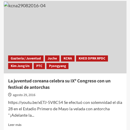
Gazteria / Juventud
Juche
KCNA
KHED DPRK RPDC
Kim Jong Un
PTC
Pyongyang
La juventud coreana celebra su IXº Congreso con un
festival de antorchas
agosto 29, 2016
https://youtu.be/xETJ-5V8C54 Se efectuó con solemnidad el día
28 en el Estadio Primero de Mayo la velada con antorcha
"¡Adelante la...
Leer
Leer más
más