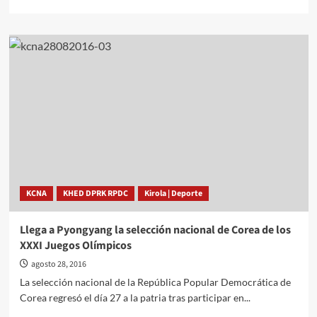
más
sobre
Celebrado
el
IXº
Congreso
de
la
Unión
de
la
Juventud
Socialista
KIM
KCNA
KHED DPRK RPDC
Kirola | Deporte
IL
SUNG
Llega a Pyongyang la selección nacional de Corea de los
XXXI Juegos Olímpicos
agosto 28, 2016
La selección nacional de la República Popular Democrática de
Corea regresó el día 27 a la patria tras participar en...