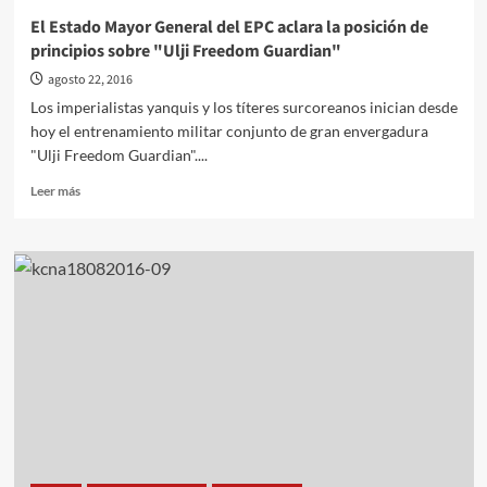
El Estado Mayor General del EPC aclara la posición de
principios sobre "Ulji Freedom Guardian"
agosto 22, 2016
Los imperialistas yanquis y los títeres surcoreanos inician desde
hoy el entrenamiento militar conjunto de gran envergadura
"Ulji Freedom Guardian"....
Leer
Leer más
más
sobre
El
Estado
Mayor
General
del
EPC
aclara
la
posición
de
principios
sobre