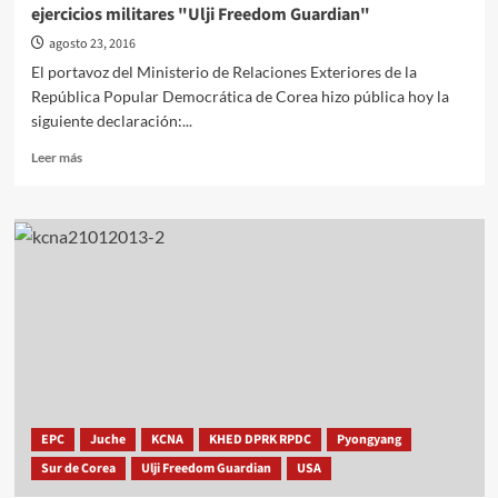
ejercicios militares "Ulji Freedom Guardian"
SUNG
agosto 23, 2016
El portavoz del Ministerio de Relaciones Exteriores de la
República Popular Democrática de Corea hizo pública hoy la
siguiente declaración:...
Leer
Leer más
más
sobre
El
Ministerio
de
Relaciones
Exteriores
condena
los
ejercicios
militares
"Ulji
Freedom
EPC
Juche
KCNA
KHED DPRK RPDC
Pyongyang
Guardian"
Sur de Corea
Ulji Freedom Guardian
USA