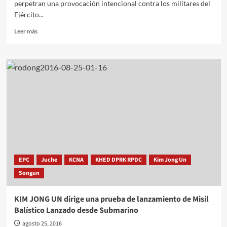
perpetran una provocación intencional contra los militares del
Ejército...
Leer
Leer más
más
sobre
La
Policía
Militar
del
EPC
en
Phanmunjom
advierte
de
que
eliminará
EPC
Juche
KCNA
KHED DPRK RPDC
Kim Jong Un
los
Songun
reflectores
de
los
KIM JONG UN dirige una prueba de lanzamiento de Misil
provocadores
Balístico Lanzado desde Submarino
surcoreanos
agosto 25, 2016