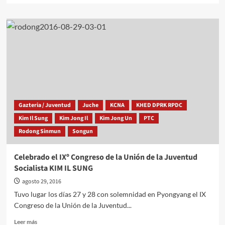
sobre
La
juventud
coreana
celebra
su
IXº
Congreso
con
un
festival
Gazteria / Juventud
Juche
KCNA
KHED DPRK RPDC
de
Kim Il Sung
Kim Jong Il
Kim Jong Un
PTC
antorchas
Rodong Sinmun
Songun
Celebrado el IXº Congreso de la Unión de la Juventud
Socialista KIM IL SUNG
agosto 29, 2016
Tuvo lugar los días 27 y 28 con solemnidad en Pyongyang el IX
Congreso de la Unión de la Juventud...
Leer
Leer más