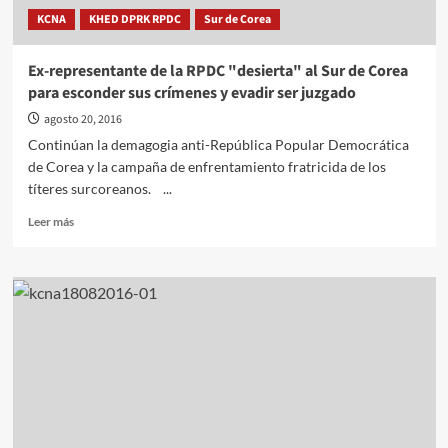
Taedonggang
KCNA
KHED DPRK RPDC
Sur de Corea
Ex-representante de la RPDC "desierta" al Sur de Corea
para esconder sus crímenes y evadir ser juzgado
agosto 20, 2016
Continúan la demagogia anti-República Popular Democrática
de Corea y la campaña de enfrentamiento fratricida de los
títeres surcoreanos. ...
Leer
Leer más
más
sobre
Ex-
representante
de
la
RPDC
"desierta"
al
Sur
de
Corea