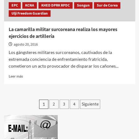
EPC
KCNA
KHED DPRK RPDC
Songun
Sur de Corea
Ulji Freedom Guardian
La camarilla militar surcoreana realiza los mayores
ejercicios de artillería
agosto 20, 2016
Los gángsteres militares surcoreanos, cautivados de la
extremada conciencia de enfrentamiento fratricida,
cometieron un acto provocador de disparar los cañones...
Leer
Leer más
más
sobre
La
camarilla
Paginación
2
3
4
Siguiente
1
militar
de
surcoreana
realiza
entradas
los
mayores
ejercicios