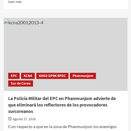
Leer
Leer más
más
sobre
Llega
a
Pyongyang
la
selección
nacional
de
Corea
de
los
XXXI
EPC
KCNA
KHED DPRK RPDC
Phanmunjom
Juegos
Sur de Corea
Olímpicos
La Policía Militar del EPC en Phanmunjom advierte de
que eliminará los reflectores de los provocadores
surcoreanos
agosto 27, 2016
Con respecto a que en la zona de Phanmunjom los enemigos