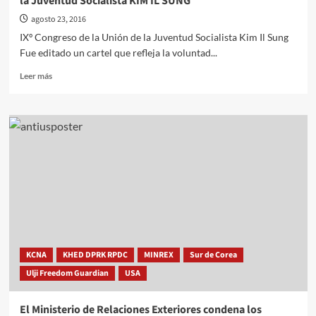
la Juventud Socialista KIM IL SUNG
agosto 23, 2016
IXº Congreso de la Unión de la Juventud Socialista Kim Il Sung
Fue editado un cartel que refleja la voluntad...
Leer
Leer más
más
sobre
Nuevo
cartel
con
motivo
del
IXº
Congreso
de
la
Unión
de
KCNA
KHED DPRK RPDC
MINREX
Sur de Corea
la
Ulji Freedom Guardian
USA
Juventud
Socialista
KIM
El Ministerio de Relaciones Exteriores condena los
IL