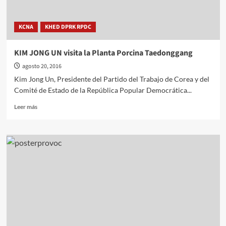
para
esconder
KCNA
KHED DPRK RPDC
sus
crímenes
y
KIM JONG UN visita la Planta Porcina Taedonggang
evadir
agosto 20, 2016
ser
juzgado
Kim Jong Un, Presidente del Partido del Trabajo de Corea y del
Comité de Estado de la República Popular Democrática...
Leer
Leer más
más
sobre
KIM
JONG
UN
visita
la
Planta
Porcina
Taedonggang