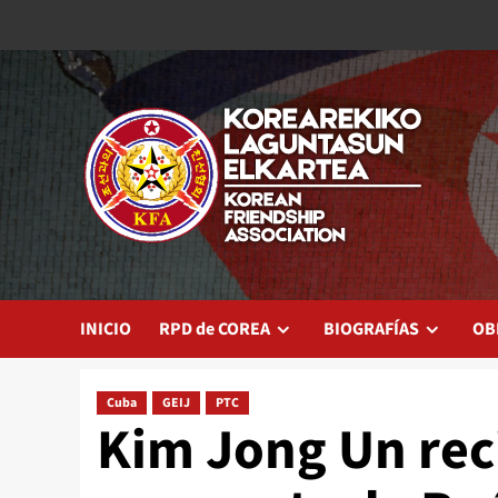
Saltar
al
contenido
INICIO
RPD de COREA
BIOGRAFÍAS
OB
Cuba
GEIJ
PTC
Kim Jong Un rec