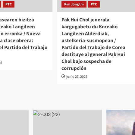
PTC
Kim Jong Un
PTC
asearen bizitza
Pak Hui Chol jenerala
reako Langileen
kargugabetu du Koreako
en erronka / Nueva
Langileen Alderdiak,
la clase obrera:
ustelkeria-susmopean /
el Partido del Trabajo
Partido del Trabajo de Corea
destituye al general Pak Hui
Chol bajo sospecha de
26
corrupción
junio 23, 2026