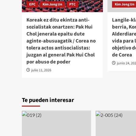
EPC
Kim Jong Un
PTC
Kim Jong Un
Koreak ez ditu ekintza anti-
Langile-kl
sozialistak onartzen: Pak Hui
berria, Ko
Chol jenerala epaitu dute
Alderdiar
aginte-abusuagatik / Corea no
vida para 
tolera actos antisocialistas:
objetivo d
juzgan al general Pak Hui Chol
de Corea
por abuso de poder
junio 24, 20
julio 11, 2026
Te pueden interesar