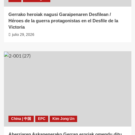
Gerrako heroiak nagusi Garaipenaren Desfilean /
Héroes de la guerra protagonistas en el Desfile de la
Victoria
julio 29, 2026
China | 中国
EPC
Kim Jong Un
Aberriaren Askapenerako Gerran eroriak omendu ditu