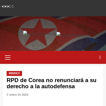
Saltar
Twitter
YouTube
Telegram
Facebook
al
contenido
Menú
primario
MINREX
RPD de Corea no renunciará a su
derecho a la autodefensa
enero 14, 2022