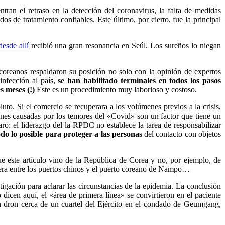
tran el retraso en la detección del coronavirus, la falta de medidas
dos de tratamiento confiables.
Este último, por cierto, fue la principal
esde allí
recibió una gran resonancia en Seúl.
Los sureños lo niegan
oreanos respaldaron su posición no solo con la opinión de expertos
infección al país,
se han habilitado terminales en todos los pasos
s meses (!)
Este es un procedimiento muy laborioso y costoso.
luto. Si el comercio se recuperara a los volúmenes previos a la crisis,
ciones causadas por los temores del «Covid» son un factor que tiene un
o: el liderazgo del la RPDC no establece la tarea de responsabilizar
do lo posible para proteger a las personas
del contacto con objetos
 este artículo vino de la República de Corea y no, por ejemplo, de
ra entre los puertos chinos y el puerto coreano de Nampo…
ación para aclarar las circunstancias de la epidemia. La conclusión
dicen aquí, el «área de primera línea» se convirtieron en el paciente
n dron cerca de un cuartel del Ejército en el condado de Geumgang,