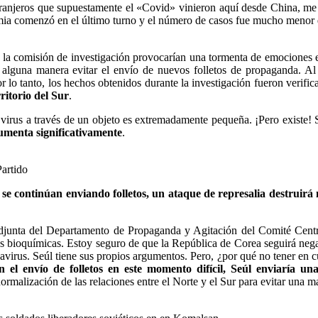
ranjeros que supuestamente el «Covid» vinieron aquí desde China, me mo
emia comenzó en el último turno y el número de casos fue mucho menor que
e la comisión de investigación provocarían una tormenta de emociones
e alguna manera evitar el envío de nuevos folletos de propaganda. Al f
r lo tanto, los hechos obtenidos durante la investigación fueron verif
ritorio del Sur
.
l virus a través de un objeto es extremadamente pequeña.
¡Pero existe!
 aumenta significativamente
.
artido
i se continúan enviando folletos, un ataque de represalia destruirá
 Adjunta del Departamento de Propaganda y Agitación del Comité Cent
as bioquímicas. Estoy seguro de que la República de Corea seguirá negan
avirus. Seúl tiene sus propios argumentos. Pero, ¿por qué no tener en 
n el envío de folletos en este momento difícil, Seúl enviaría u
ormalización de las relaciones entre el Norte y el Sur para evitar una ma