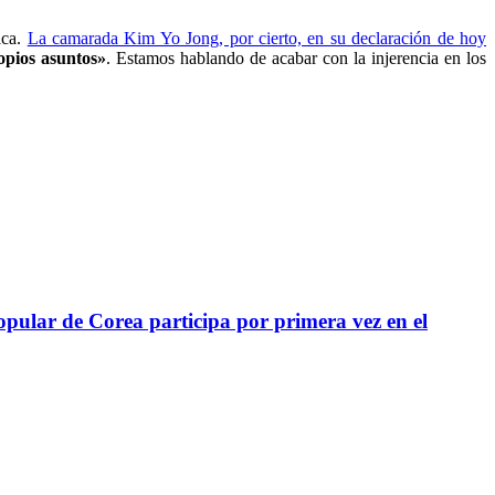
ca.
La camarada Kim Yo Jong, por cierto, en su declaración de hoy
opios asuntos»
.
Estamos hablando de acabar con la injerencia en los
pular de Corea participa por primera vez en el