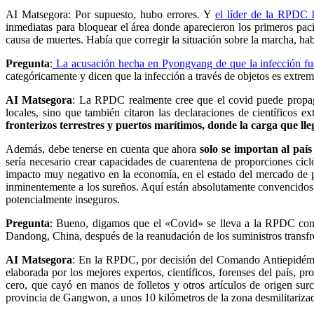
AI Matsegora: Por supuesto, hubo errores.
Y
el líder de la RPDC h
inmediatas para bloquear el área donde aparecieron los primeros pacie
causa de muertes.
Había que corregir la situación sobre la marcha, ha
Pregunta
:
La acusación hecha en Pyongyang de que la infección fue 
categóricamente y dicen que la infección a través de objetos es extr
AI Matsegora
: La RPDC realmente cree que el covid puede propaga
locales, sino que también citaron las declaraciones de científicos e
fronterizos terrestres y puertos marítimos, donde la carga que lle
Además, debe tenerse en cuenta que ahora
solo se importan al país
sería necesario crear capacidades de cuarentena de proporciones cicló
impacto muy negativo en la economía, en el estado del mercado de pr
inminentemente a los sureños. Aquí están absolutamente convencidos 
potencialmente inseguros.
Pregunta
: Bueno, digamos que el «Covid» se lleva a la RPDC con
Dandong, China, después de la reanudación de los suministros transfr
AI Matsegora
: En la RPDC, por decisión del Comando Antiepidémico
elaborada por los mejores expertos, científicos, forenses del país, 
cero, que cayó en manos de folletos y otros artículos de origen s
provincia de Gangwon, a unos 10 kilómetros de la zona desmilitariza