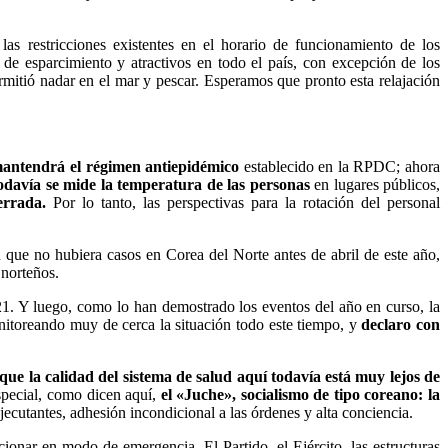
 las restricciones existentes en el horario de funcionamiento de los
es de esparcimiento y atractivos en todo el país, con excepción de los
ermitió nadar en el mar y pescar. Esperamos que pronto esta relajación
 mantendrá el régimen antiepidémico
establecido en la RPDC; ahora
odavía se mide la temperatura de las personas
en lugares públicos,
errada.
Por lo tanto, las perspectivas para la rotación del personal
 que no hubiera casos en Corea del Norte antes de abril de este año,
 norteños.
21.
Y luego, como lo han demostrado los eventos del año en curso, la
itoreando muy de cerca la situación todo este tiempo, y
declaro con
que la calidad del sistema de salud aquí todavía está muy lejos de
especial, como dicen aquí,
el «Juche», socialismo de tipo coreano: la
jecutantes, adhesión incondicional a las órdenes y alta conciencia.
ionar en modo de emergencia. El Partido, el Ejército, las estructuras