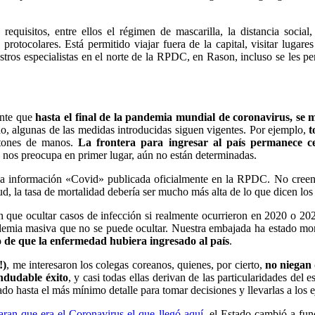
equisitos, entre ellos el régimen de mascarilla, la distancia social,
protocolares. Está permitido viajar fuera de la capital, visitar lugar
estros especialistas en el norte de la RPDC, en Rason, incluso se les p
ente que
hasta el final de la pandemia mundial de coronavirus, se
do, algunas de las medidas introducidas siguen vigentes. Por ejemplo,
t
tones de manos.
La frontera para ingresar al país permanece c
e nos preocupa en primer lugar, aún no están determinadas.
e la información «Covid» publicada oficialmente en la RPDC.
No creen
d, la tasa de mortalidad debería ser mucho más alta de lo que dicen los
 que ocultar casos de infección si realmente ocurrieron en 2020 o 20
demia masiva que no se puede ocultar.
Nuestra embajada ha estado mon
o de que la enfermedad hubiera ingresado al país
.
!)
, me interesaron los colegas coreanos, quienes, por cierto,
no niegan 
indudable éxito
, y casi todas ellas derivan de las particularidades del 
o hasta el más mínimo detalle para tomar decisiones y llevarlas a los e
aran que era el Coronavirus el que llegó aquí
, el Estado cambió a func