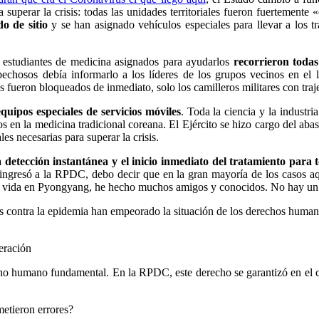
 superar la crisis: todas las unidades territoriales fueron fuertemente «
do de sitio
y se han asignado vehículos especiales para llevar a los tr
 estudiantes de medicina asignados para ayudarlos
recorrieron todas 
echosos debía informarlo a los líderes de los grupos vecinos en el lu
 fueron bloqueados de inmediato, solo los camilleros militares con tra
equipos especiales de servicios móviles
.
Toda la ciencia y la industri
​​​​en la medicina tradicional coreana.
El Ejército se hizo cargo del aba
es necesarias para superar la crisis.
la detección instantánea y el inicio inmediato del tratamiento para
resó a la RPDC, debo decir que en la gran mayoría de los casos aquí
i vida en Pyongyang, he hecho muchos amigos y conocidos.
No hay un s
s contra la epidemia han empeorado la situación de los derechos hum
eración
echo humano fundamental.
En la RPDC, este derecho se garantizó en el 
metieron errores?