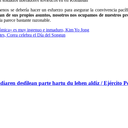
 soldados liberadores soviéticos en en Komalsan
enos se debería hacer un esfuerzo para asegurar la convivencia pacífi
an de sus propios asuntos, nosotros nos ocupamos de nuestros pr
ula parece bastante razonable.
onómica» es muy ingenuo e inmaduro, Kim Yo Jong
tes, Corea celebra el Día del Songun
n desfilean parte hartu du lehen aldiz / Ejército Po