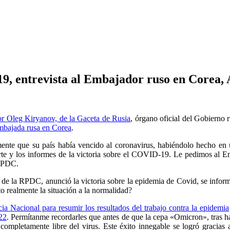
9, entrevista al Embajador ruso en Corea,
por
Oleg
Kiryanov, de
la Gaceta de Rusia
, órgano oficial del Gobierno
Embajada rusa en Corea
.
mente que su país había vencido al coronavirus, habiéndolo hecho e
rte y los informes de la victoria sobre el COVID-19.
Le pedimos al E
 RPDC.
 de la RPDC, anunció la victoria sobre la epidemia de Covid, se info
o realmente la situación a la normalidad?
ia Nacional para resumir los resultados del trabajo contra la epidemia
22
. Permítanme recordarles que antes de que la cepa «Omicron», tras hab
completamente libre del virus. Este éxito innegable se logró gracias 