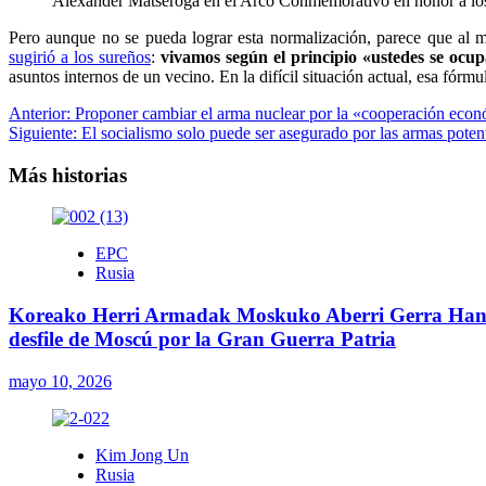
Alexander Matseroga en el Arco Conmemorativo en honor a los
Pero aunque no se pueda lograr esta normalización, parece que al m
sugirió a los sureños
:
vivamos según el principio «ustedes se ocup
asuntos internos de un vecino.
En la difícil situación actual, esa fórm
Navegación
Anterior:
Proponer cambiar el arma nuclear por la «cooperación ec
Siguiente:
El socialismo solo puede ser asegurado por las armas poten
de
entradas
Más historias
EPC
Rusia
Koreako Herri Armadak Moskuko Aberri Gerra Handiare
desfile de Moscú por la Gran Guerra Patria
mayo 10, 2026
Kim Jong Un
Rusia