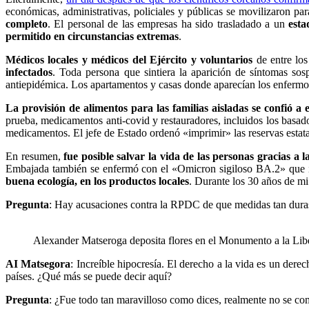
económicas, administrativas, policiales y públicas se movilizaron para
completo
. El personal de las empresas ha sido trasladado a un
esta
permitido en circunstancias extremas
.
Médicos locales y médicos del Ejército y voluntarios
de entre los
infectados
. Toda persona que sintiera la aparición de síntomas sosp
antiepidémica. Los apartamentos y casas donde aparecían los enfermos
La provisión de alimentos para las familias aisladas se confió a 
prueba, medicamentos anti-covid y restauradores, incluidos los basados 
medicamentos.
El jefe de Estado ordenó «imprimir» las reservas estatal
En resumen,
fue posible salvar la vida de las personas gracias a 
Embajada también se enfermó con el «Omicron sigiloso BA.2» que ing
buena ecología, en los productos locales
.
Durante los 30 años de m
Pregunta
: Hay acusaciones contra la RPDC de que medidas tan dura
Alexander Matseroga deposita flores en el Monumento a la Lib
AI Matsegora
: Increíble hipocresía.
El derecho a la vida es un der
países.
¿Qué más se puede decir aquí?
Pregunta
: ¿Fue todo tan maravilloso como dices, realmente no se co