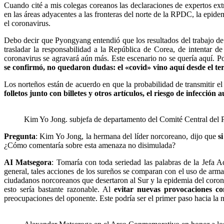
Cuando cité a mis colegas coreanos las declaraciones de expertos ext
en las áreas adyacentes a las fronteras del norte de la RPDC, la epid
el coronavirus.
Debo decir que Pyongyang entendió que los resultados del trabajo d
trasladar la responsabilidad a la República de Corea, de intentar d
coronavirus se agravará aún más. Este escenario no se quería aquí. Po
se confirmó, no quedaron dudas: el «covid» vino aquí desde el ter
Los norteños están de acuerdo en que la probabilidad de transmitir e
folletos junto con billetes y otros artículos, el riesgo de infección
Kim Yo Jong. subjefa de departamento del Comité Central del P
Pregunta
: Kim Yo Jong, la hermana del líder norcoreano, dijo que
s
¿Cómo comentaría sobre esta amenaza no disimulada?
AI Matsegora
: Tomaría con toda seriedad las palabras de la Jefa
general, tales acciones de los sureños se comparan con el uso de arm
ciudadanos norcoreanos que desertaron al Sur y la epidemia del coron
esto sería bastante razonable. Al
evitar nuevas provocaciones co
preocupaciones del oponente. Este podría ser el primer paso hacia la n