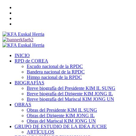
Saltar
Twitter
al
YouTube
contenido
Telegram
Facebook
Menú
primario
INICIO
RPD de COREA
Escudo nacional de la RPDC
Bandera nacional de la RPDC
Himno nacional de la RPDC
BIOGRAFÍAS
Breve biografía del Presidente KIM IL SUNG
Breve biografía del Dirigente KIM JONG IL
Breve biografía del Mariscal KIM JONG UN
OBRAS
Obras del Presidente KIM IL SUNG
Obras del Dirigente KIM JONG IL
Obras del Mariscal KIM JONG UN
GRUPO DE ESTUDIO DE LA IDEA JUCHE
ARTÍCULOS