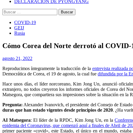
DECLARACIÓN DE PYONGYANG
Buscar:
COVID-19
GEIJ
Rusia
Cómo Corea del Norte derrotó al COVID-1
agosto 21, 2022
Reproducimos íntegramente la traducción de la
entrevista realizada 
Democrática de Corea, el 19 de agosto, la cual fue
difundida por la 
Hace unos días, el líder norcoreano, Kim Jong Un, anunció oficial
extranjero, no todos creyeron los informes oficiales de Corea del No
Matsegora, que compartiera sus impresiones sobre la situación en la
Pregunta:
Alexander Ivanovich, el presidente del Consejo de Estado
duras que han estado vigentes desde principios de 2020
.
¿Ha vuelt
AI Matsegora
: El líder de la RPDC, Kim Jong Un, en la
Conferenc
epidemia del Coronavirus, que comenzó aquí a finales de Abril de 20
primer paciente «covid», este Estado, el único en el mundo, estaba 