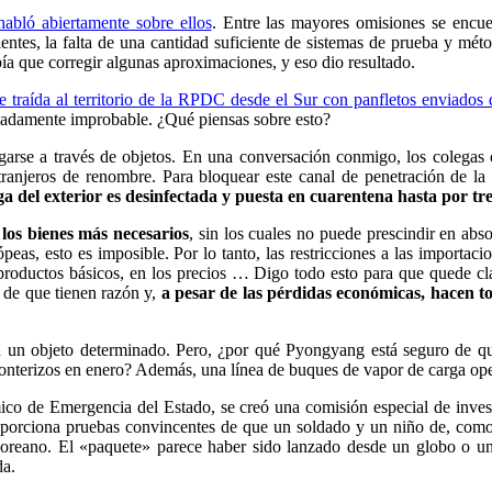
abló abiertamente sobre ellos
.
Entre las mayores omisiones se encuen
ntes, la falta de una cantidad suficiente de sistemas de prueba y méto
bía que corregir algunas aproximaciones, y eso dio resultado.
traída al territorio de la RPDC desde el Sur con panfletos enviados d
emadamente improbable.
¿Qué piensas sobre esto?
rse a través de objetos. En una conversación conmigo, los colegas c
xtranjeros de renombre. Para bloquear este canal de penetración de la 
ga del exterior es desinfectada y puesta en cuarentena hasta por tre
 los bienes más necesarios
, sin los cuales no puede prescindir en abso
peas, esto es imposible. Por lo tanto, las restricciones a las importa
oductos básicos, en los precios … Digo todo esto para que quede clar
de que tienen razón y,
a pesar de las pérdidas económicas, hacen to
 un objeto determinado.
Pero, ¿por qué Pyongyang está seguro de que
onterizos en enero?
Además, una línea de buques de vapor de carga ope
 de Emergencia del Estado, se creó una comisión especial de investig
proporciona pruebas convincentes de que un soldado y un niño de, como 
urcoreano. El «paquete» parece haber sido lanzado desde un globo o u
da.