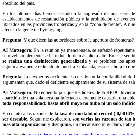
absoluto del país.
En los últimos días hemos asistido a la supresión de una serie de r
establecimientos de restauración pública y la prohibición de eventos 
ubicados en las provincias fronterizas y en la “zona de frente”. A nu
afecte a la gente de Pyongyang.
Pregunta
: Y qué dicen las autoridades sobre la apertura de fronteras?
AI Matsegora
: En la reunión ya mencionada, se enfatizó repetidam
su nivel simplemente se ha reducido de más alto a alto. En este senti
se realiza una desinfección generalizada
y se prohíben los apre
significativamente reducido de nuestra Embajada, esto es ahora lo qu
Pregunta
: Los expertos occidentales cuestionan la confiabilidad d
argumentan que, dado el deficiente equipamiento de su sistema de salu
AI Matsegora
: No entiendo por qué los líderes de la RPDC tuvieron
aparición de una sola persona infectada ciertamente causaría una epi
toda responsabilidad: hasta abril-mayo no hubo ni un solo indici
En cuanto a las razones de
la tasa de mortalidad récord (¡0,0016%
ser deseable
. Según me explicaron,
son varias las razones de tan 
más alta organización y disciplina
, un mecanismo muy claro, trabajad
Literalmente,
un día después de que los científicos coreanos confirm