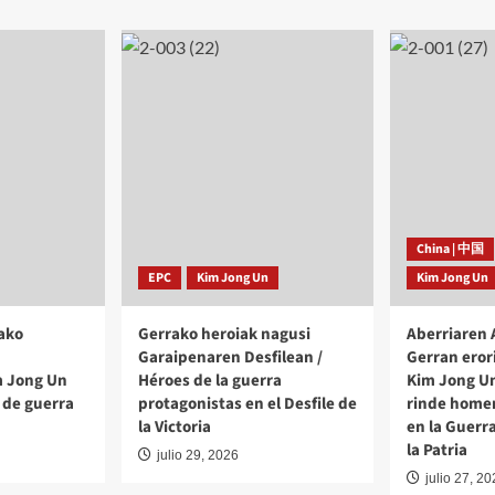
China | 中国
EPC
Kim Jong Un
Kim Jong Un
ako
Gerrako heroiak nagusi
Aberriaren
Garaipenaren Desfilean /
Gerran eror
m Jong Un
Héroes de la guerra
Kim Jong Un
 de guerra
protagonistas en el Desfile de
rinde homen
la Victoria
en la Guerr
la Patria
julio 29, 2026
julio 27, 2