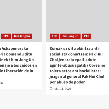
EPC
Kim Jong Un
EPC
Kim Jong Un
PTC
n Askapenerako
Koreak ez ditu ekintza anti-
oriak omendu ditu
sozialistak onartzen: Pak Hui
Unek / Kim Jong Un
Chol jenerala epaitu dute
naje a los caídos en
aginte-abusuagatik / Corea no
de Liberación de la
tolera actos antisocialistas:
juzgan al general Pak Hui Chol
por abuso de poder
026
julio 11, 2026