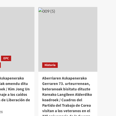
EPC
Historia
 Askapenerako
Aberriaren Askapenerako
iak omendu ditu
Gerraren 73. urteurrenean,
ek / Kim Jong Un
beteranoak bisitatu dituzte
aje a los caídos
Koreako Langileen Alderdiko
a de Liberación de
koadroek / Cuadros del
Partido del Trabajo de Corea
visitan a los veteranos en el
026