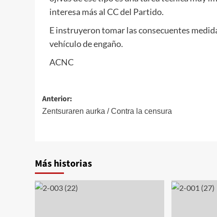
interesa más al CC del Partido.
E instruyeron tomar las consecuentes medidas
vehículo de engaño.
ACNC
Navegación
Anterior:
de
Zentsuraren aurka / Contra la censura
entradas
Más historias