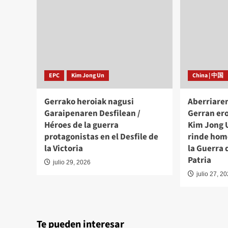
EPC
Kim Jong Un
China | 中国
Gerrako heroiak nagusi
Aberriare
Garaipenaren Desfilean /
Gerran er
Héroes de la guerra
Kim Jong 
protagonistas en el Desfile de
rinde home
la Victoria
la Guerra 
Patria
julio 29, 2026
julio 27, 2
Te pueden interesar