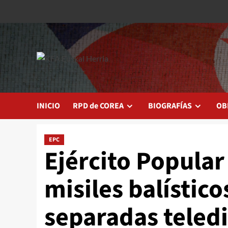
Saltar
al
contenido
INICIO
RPD de COREA
BIOGRAFÍAS
OB
EPC
Ejército Popula
misiles balístico
separadas teledi