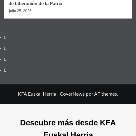
de Liberación de la Patria
julio 25, 2026
Twitter
YouTube
Telegram
Facebook
KFA Euskal Herria
|
CoverNews
por AF themes.
Descubre más desde KFA
Euskal Herria