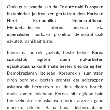
Orain gure txanda izan da.
Ez dute nahi Europako
biztanleriak jakitea zer gertatzen den Koreako
Herri Errepublika Demokratikoan
,
Mendebaldearen interes belizista eta
inperialisten aurkako proiektu demokratikoak
ezkutatu nahi baitituzte.
Panorama horrek guztiak, beste behin,
Korea
sozialistak egiten duen irakurketen
egiazkotasuna konfirmatu besterik ez du egiten
.
Demokraziaren izenean Korearekin sumintzen
diren berdinek, bertan prentsa eta adierazpen
askatasunik bermatzen ez dela dioten horiek,
orain, komeni zaienean, Koreaz hitz egitean hain
funtsezkoak diren askatasun horiek arazorik gabe
murriztu dituzte. Baina bada desberdintasun