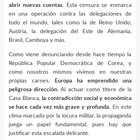
abrir nuevas cuentas
. Esta censura se enmarca
en una operación contra las delegaciones de
todo el mundo, tales como la de Reino Unido,
Austria, la delegación del Este de Alemania,
Brasil, Camboya y más.
Como viene denunciando desde hace tiempo la
República Popular Democrática de Corea, y
como nosotros mismos vivimos en nuestras
propias carnes,
Europa ha emprendido una
peligrosa dirección
. Al actuar como títere de la
Casa Blanca,
la contradicción social y económica
se hace cada vez más grave y profunda
. En este
clima marcado por la locura militar, la propaganda
juega un papel fundamental, pues hay que
justificar esta escalada delirante.