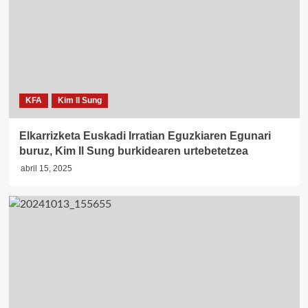
KFA
Kim Il Sung
Elkarrizketa Euskadi Irratian Eguzkiaren Egunari
buruz, Kim Il Sung burkidearen urtebetetzea
abril 15, 2025