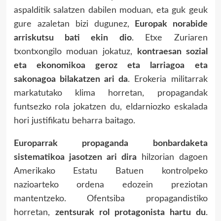
aspalditik salatzen dabilen moduan, eta guk geuk
gure azaletan bizi dugunez,
Europak norabide
arriskutsu bati ekin dio
. Etxe Zuriaren
txontxongilo moduan jokatuz,
kontraesan sozial
eta ekonomikoa geroz eta larriagoa eta
sakonagoa bilakatzen ari da
. Erokeria militarrak
markatutako klima horretan, propagandak
funtsezko rola jokatzen du, eldarniozko eskalada
hori justifikatu beharra baitago.
Europarrak propaganda bonbardaketa
sistematikoa jasotzen ari dira
hilzorian dagoen
Amerikako Estatu Batuen kontrolpeko
nazioarteko ordena edozein preziotan
mantentzeko. Ofentsiba propagandistiko
horretan,
zentsurak rol protagonista hartu du
.