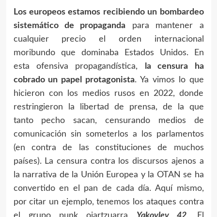
Los europeos estamos recibiendo un bombardeo
sistemático de propaganda
para mantener a
cualquier precio el orden internacional
moribundo que dominaba Estados Unidos. En
esta ofensiva propagandística,
la censura ha
cobrado un papel protagonista
. Ya vimos lo que
hicieron con los medios rusos en 2022, donde
restringieron la libertad de prensa, de la que
tanto pecho sacan, censurando medios de
comunicación sin someterlos a los parlamentos
(en contra de las constituciones de muchos
países). La censura contra los discursos ajenos a
la narrativa de la Unión Europea y la OTAN se ha
convertido en el pan de cada día. Aquí mismo,
por citar un ejemplo, tenemos los ataques contra
el grupo punk oiartzuarra
Yakovlev 42
. El