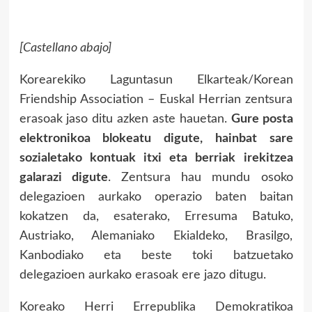
[Castellano abajo]
Koreareki
ko Laguntasun Elkarteak/Korean
Friendship Association – Euskal Herrian zentsura
erasoak jaso ditu azken aste hauetan.
Gure posta
elektronikoa blokeatu digute, hainbat sare
sozialetako kontuak itxi eta berriak irekitzea
galarazi digute
. Zentsura hau mundu osoko
delegazioen aurkako operazio baten baitan
kokatzen da, esaterako, Erresuma Batuko,
Austriako, Alemaniako Ekialdeko, Brasilgo,
Kanbodiako eta beste toki batzuetako
delegazioen aurkako erasoak ere jazo ditugu.
Koreako Herri Errepublika Demokratikoa