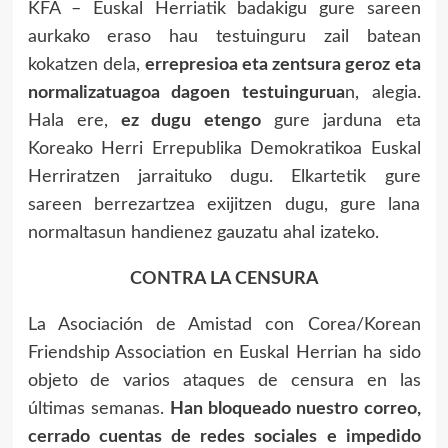
KFA – Euskal Herriatik badakigu gure sareen
aurkako eraso hau testuinguru zail batean
kokatzen dela,
errepresioa eta zentsura geroz eta
normalizatuagoa dagoen testuingurua
n, alegia.
Hala ere,
ez dugu etengo
gure jarduna eta
Koreako Herri Errepublika Demokratikoa Euskal
Herriratzen jarraituko dugu. Elkartetik gure
sareen berrezartzea exijitzen dugu, gure lana
normaltasun handienez gauzatu ahal izateko.
CONTRA LA CENSURA
La Asociación de Amistad con Corea/Korean
Friendship Association en Euskal Herrian ha sido
objeto de varios ataques de censura en las
últimas semanas.
Han bloqueado nuestro correo,
cerrado cuentas de redes sociales
e impedido