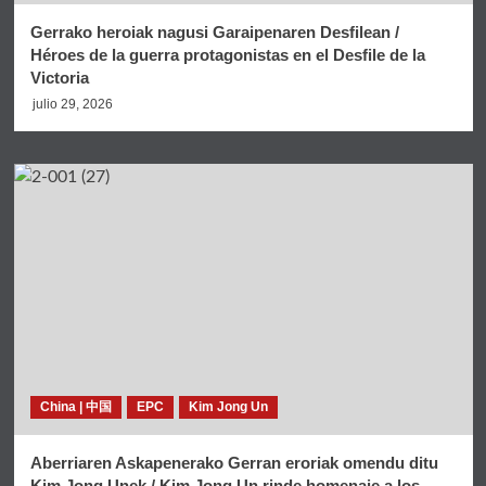
Gerrako heroiak nagusi Garaipenaren Desfilean /
Héroes de la guerra protagonistas en el Desfile de la
Victoria
julio 29, 2026
China | 中国
EPC
Kim Jong Un
Aberriaren Askapenerako Gerran eroriak omendu ditu
Kim Jong Unek / Kim Jong Un rinde homenaje a los