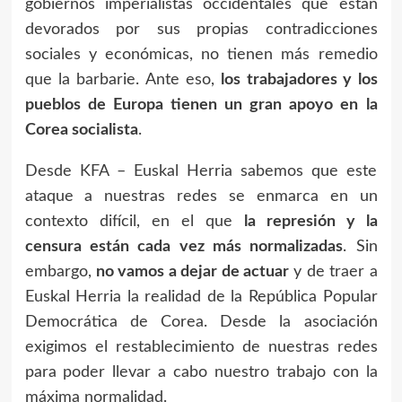
gobiernos imperialistas occidentales que están
devorados por sus propias contradicciones
sociales y económicas, no tienen más remedio
que la barbarie. Ante eso,
los trabajadores y los
pueblos de Europa tienen un gran apoyo en la
Corea socialista
.
Desde KFA – Euskal Herria sabemos que este
ataque a nuestras redes se enmarca en un
contexto difícil, en el que
la represión y la
censura están cada vez más normalizadas
. Sin
embargo,
no vamos a dejar de actuar
y de traer a
Euskal Herria la realidad de la República Popular
Democrática de Corea. Desde la asociación
exigimos el restablecimiento de nuestras redes
para poder llevar a cabo nuestro trabajo con la
máxima normalidad.