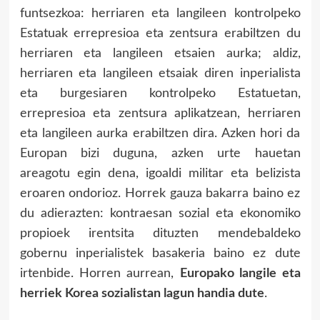
funtsezkoa: herriaren eta langileen kontrolpeko
Estatuak errepresioa eta zentsura erabiltzen du
herriaren eta langileen etsaien aurka; aldiz,
herriaren eta langileen etsaiak diren inperialista
eta burgesiaren kontrolpeko Estatuetan,
errepresioa eta zentsura aplikatzean, herriaren
eta langileen aurka erabiltzen dira. Azken hori da
Europan bizi duguna, azken urte hauetan
areagotu egin dena, igoaldi militar eta belizista
eroaren ondorioz. Horrek gauza bakarra baino ez
du adierazten: kontraesan sozial eta ekonomiko
propioek irentsita dituzten mendebaldeko
gobernu inperialistek basakeria baino ez dute
irtenbide. Horren aurrean,
Europako langile eta
herriek Korea sozialistan lagun handia dute
.