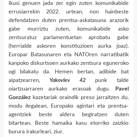
Ikusi genuen jada zer egin zuten komunikabide
errusiarrekin 2022. urtean, non hainbeste
defendatzen duten prentsa-askatasuna arazorik
gabe murriztu zuten, komunikabide asko
zentsuratuz parlamentuetan aprobatu gabe
(herrialde askoren konstituzioen aurka joaz).
Europar Batasunaren eta NATOren narratibatik
kanpoko diskurtsoen aurkako zentsura eguneroko
ogi bilakatu da. Hemen bertan, adibide bat
aipatzearren,
Yakovlev 42
punk talde
oiartzuarraren aurkako erasoak dugu.
Pavel
González
kazetariak oraindik preso jarraitzen du,
modu ilegalean, Europako agintari eta prentsa-
agentziek beste aldera begiratzen duten
bitartean. Beste hamaika kasu etorriko zaizkio
burura irakurleari, ziur.