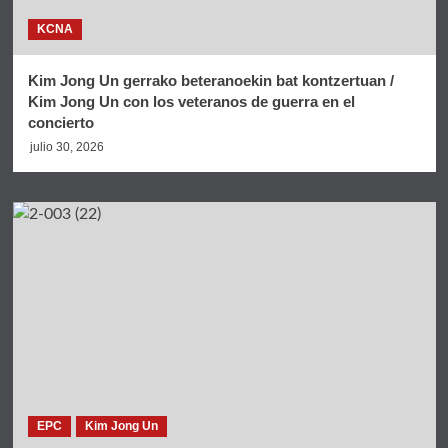
KCNA
Kim Jong Un gerrako beteranoekin bat kontzertuan /
Kim Jong Un con los veteranos de guerra en el
concierto
julio 30, 2026
EPC
Kim Jong Un