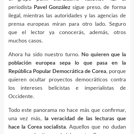
periodista
Pavel González
sigue preso, de forma
ilegal, mientras las autoridades y las agencias de
prensa europeas miran para otro lado. Seguro
que el lector ya conocerás, además, otros
muchos casos.
Ahora ha sido nuestro turno.
No quieren que la
población europea sepa lo que pasa en la
República Popular Democrática de Corea
, porque
quieren ocultar proyectos democráticos contra
los intereses belicistas e imperialistas de
Occidente.
Todo este panorama no hace más que confirmar,
una vez más,
la veracidad de las lecturas que
hace la Corea socialista
. Aquellos que no dudan