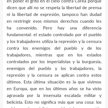
en poner el grito en el cielo contra Corea porque
dicen que allí no se respeta la libertad de prensa
ni la libertad de expresión, tampoco han dudad
en restringir esos mismos derechos cuando les
ha convenido. Pero hay una diferencia
fundamental: el estado controlado por el pueblo
y los trabajadores utiliza la represión y la censura
contra los enemigos del pueblo y de los
trabajadores, mientras que en los estados
controlados por los imperialistas y la burguesía,
enemigos del pueblo y los trabajadores, la
represión y la censura se aplican contra estos
últimos. Esta última situación es la que vivimos
en Europa, que en los últimos años se ha visto
agravada por la insensata escalada militar y
belicista. Esto no significa más que una cosa: los