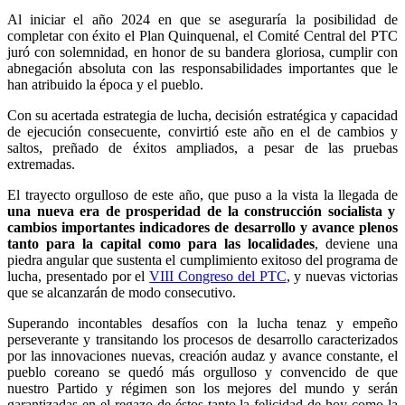
Al iniciar el año 2024 en que se aseguraría la posibilidad de
completar con éxito el Plan Quinquenal, el Comité Central del PTC
juró con solemnidad, en honor de su bandera gloriosa, cumplir con
abnegación absoluta con las responsabilidades importantes que le
han atribuido la época y el pueblo.
Con su acertada estrategia de lucha, decisión estratégica y capacidad
de ejecución consecuente, convirtió este año en el de cambios y
saltos, preñado de éxitos ampliados, a pesar de las pruebas
extremadas.
El trayecto orgulloso de este año, que puso a la vista la llegada de
una nueva era de prosperidad de la construcción socialista y
cambios importantes indicadores de desarrollo y avance plenos
tanto para la capital como para las localidades
, deviene una
piedra angular que sustenta el cumplimiento exitoso del programa de
lucha, presentado por el
VIII Congreso del PTC
, y nuevas victorias
que se alcanzarán de modo consecutivo.
Superando incontables desafíos con la lucha tenaz y empeño
perseverante y transitando los procesos de desarrollo caracterizados
por las innovaciones nuevas, creación audaz y avance constante, el
pueblo coreano se quedó más orgulloso y convencido de que
nuestro Partido y régimen son los mejores del mundo y serán
garantizadas en el regazo de éstos tanto la felicidad de hoy como la