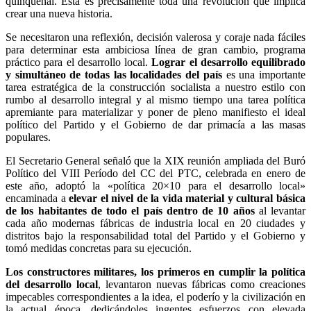
quinquenal. Esta es precisamente toda una revolución que implica
crear una nueva historia.
Se necesitaron una reflexión, decisión valerosa y coraje nada fáciles
para determinar esta ambiciosa línea de gran cambio, programa
práctico para el desarrollo local.
Lograr el desarrollo equilibrado
y simultáneo de todas las localidades del país
es una importante
tarea estratégica de la construcción socialista a nuestro estilo con
rumbo al desarrollo integral y al mismo tiempo una tarea política
apremiante para materializar y poner de pleno manifiesto el ideal
político del Partido y el Gobierno de dar primacía a las masas
populares.
El Secretario General señaló que la XIX reunión ampliada del Buró
Político del VIII Período del CC del PTC, celebrada en enero de
este año, adoptó la «política 20×10 para el desarrollo local»
encaminada a
elevar el nivel de la vida material y cultural básica
de los habitantes de todo el país dentro de 10 años
al levantar
cada año modernas fábricas de industria local en 20 ciudades y
distritos bajo la responsabilidad total del Partido y el Gobierno y
tomó medidas concretas para su ejecución.
Los constructores militares, los primeros en cumplir la política
del desarrollo local
, levantaron nuevas fábricas como creaciones
impecables correspondientes a la idea, el poderío y la civilización en
la actual época, dedicándoles ingentes esfuerzos con elevada