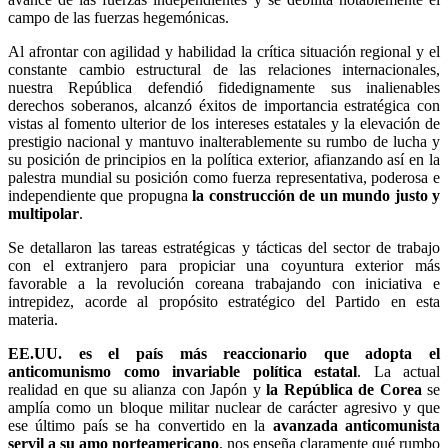
campo de las fuerzas hegemónicas.
Al afrontar con agilidad y habilidad la crítica situación regional y el
constante cambio estructural de las relaciones internacionales,
nuestra República defendió fidedignamente sus inalienables
derechos soberanos, alcanzó éxitos de importancia estratégica con
vistas al fomento ulterior de los intereses estatales y la elevación de
prestigio nacional y mantuvo inalterablemente su rumbo de lucha y
su posición de principios en la política exterior, afianzando así en la
palestra mundial su posición como fuerza representativa, poderosa e
independiente que propugna
la construcción de un mundo justo y
multipolar
.
Se detallaron las tareas estratégicas y tácticas del sector de trabajo
con el extranjero para propiciar una coyuntura exterior más
favorable a la revolución coreana trabajando con iniciativa e
intrepidez, acorde al propósito estratégico del Partido en esta
materia.
EE.UU. es el país más reaccionario que adopta el
anticomunismo como invariable política estatal
. La actual
realidad en que su alianza con Japón y
la República de Corea
se
amplía como un bloque militar nuclear de carácter agresivo y que
ese último país se ha convertido en la
avanzada anticomunista
servil a su amo norteamericano
, nos enseña claramente qué rumbo