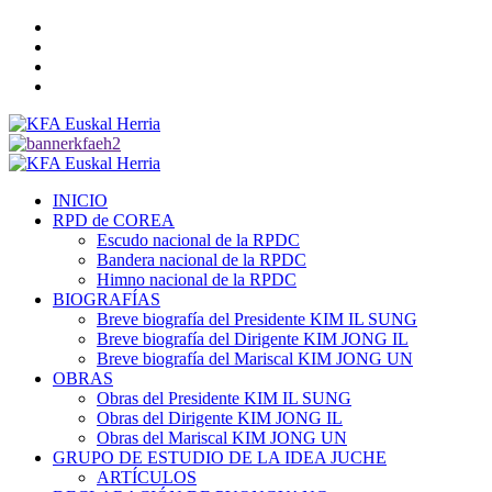
Saltar
Twitter
al
YouTube
contenido
Telegram
Facebook
Menú
primario
INICIO
RPD de COREA
Escudo nacional de la RPDC
Bandera nacional de la RPDC
Himno nacional de la RPDC
BIOGRAFÍAS
Breve biografía del Presidente KIM IL SUNG
Breve biografía del Dirigente KIM JONG IL
Breve biografía del Mariscal KIM JONG UN
OBRAS
Obras del Presidente KIM IL SUNG
Obras del Dirigente KIM JONG IL
Obras del Mariscal KIM JONG UN
GRUPO DE ESTUDIO DE LA IDEA JUCHE
ARTÍCULOS