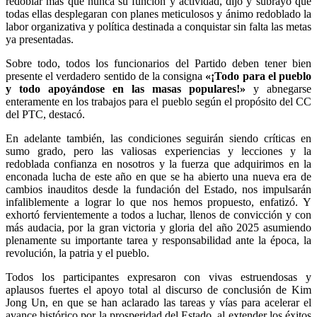
redoblar más que nunca su función y actividad, dijo y subrayó que
todas ellas desplegaran con planes meticulosos y ánimo redoblado la
labor organizativa y política destinada a conquistar sin falta las metas
ya presentadas.
Sobre todo, todos los funcionarios del Partido deben tener bien
presente el verdadero sentido de la consigna
«¡Todo para el pueblo
y todo apoyándose en las masas populares!»
y abnegarse
enteramente en los trabajos para el pueblo según el propósito del CC
del PTC, destacó.
En adelante también, las condiciones seguirán siendo críticas en
sumo grado, pero las valiosas experiencias y lecciones y la
redoblada confianza en nosotros y la fuerza que adquirimos en la
enconada lucha de este año en que se ha abierto una nueva era de
cambios inauditos desde la fundación del Estado, nos impulsarán
infaliblemente a lograr lo que nos hemos propuesto, enfatizó. Y
exhortó fervientemente a todos a luchar, llenos de convicción y con
más audacia, por la gran victoria y gloria del año 2025 asumiendo
plenamente su importante tarea y responsabilidad ante la época, la
revolución, la patria y el pueblo.
Todos los participantes expresaron con vivas estruendosas y
aplausos fuertes el apoyo total al discurso de conclusión de
Kim
Jong Un
, en que se han aclarado las tareas y vías para acelerar el
avance histórico por la prosperidad del Estado, al extender los éxitos