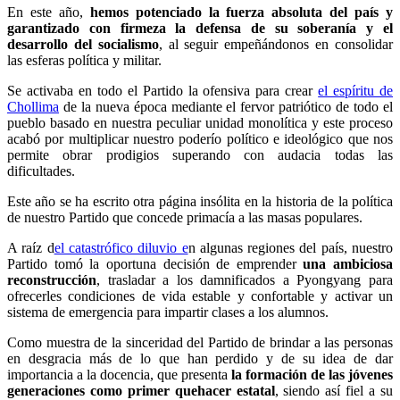
En este año,
hemos potenciado la fuerza absoluta del país y
garantizado con firmeza la defensa de su soberanía y el
desarrollo del socialismo
, al seguir empeñándonos en consolidar
las esferas política y militar.
Se activaba en todo el Partido la ofensiva para crear
el espíritu de
Chollima
de la nueva época mediante el fervor patriótico de todo el
pueblo basado en nuestra peculiar unidad monolítica y este proceso
acabó por multiplicar nuestro poderío político e ideológico que nos
permite obrar prodigios superando con audacia todas las
dificultades.
Este año se ha escrito otra página insólita en la historia de la política
de nuestro Partido que concede primacía a las masas populares.
A raíz d
el catastrófico diluvio e
n algunas regiones del país, nuestro
Partido tomó la oportuna decisión de emprender
una ambiciosa
reconstrucción
, trasladar a los damnificados a Pyongyang para
ofrecerles condiciones de vida estable y confortable y activar un
sistema de emergencia para impartir clases a los alumnos.
Como muestra de la sinceridad del Partido de brindar a las personas
en desgracia más de lo que han perdido y de su idea de dar
importancia a la docencia, que presenta
la formación de las jóvenes
generaciones como primer quehacer estatal
, siendo así fiel a su