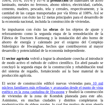
104%, 101%, 101% y 107% la
producción
de materiales de acero
laminado, metales no ferrosos, abono nítrico, electricidad, carbón,
cemento, madero, pescado, tela y cereales, respectivamente, y la
cantidad de las cargas transportadas por vía férrea al 108%. Así se
conquistaron con éxito las 12 metas principales para el desarrollo de
la economía nacional, incluida la construcción de viviendas.
Se impulsaron con éxito las
obras
de los objetos de ajuste y
reforzamiento como la segunda etapa de la remodelación de la
Fábrica de Tractores Kumsong y la instalación del alto horno de
ahorro de energía y calentado por el oxigeno del Complejo
Siderúrgico de Hwanghae, hechos que contribuyeron al mayor
desarrollo y potencialidad de la economía independiente.
El
sector agrícola
volvió a lograr la abundante cosecha al introducir
de modo activo el método de cultivo científico. En abril pasado se
concluyó la segunda etapa de la construcción y rehabilitación total
del sistema de regadío, fortaleciendo así la base material de la
producción agrícola.
El sector de construcción edificó nuevas viviendas para
10 mil
núcleos familiares más refinadas y avanzadas desde el punto de vista
estético en la zona capitalina de Hwasong
y finalizó la construcción
de viviendas de la zona de Komdok planeada para este año.
Asimismo, en muchas ciudades y distritos completaron la
modernización de aldeas rurales, lo cual fue motivo de gran alegría