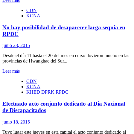
Leer más
más
CDN
sobre
KCNA
Son
irrefutables
No hay posibilidad de desaparecer larga sequía en
las
atrocidades
RPDC
bacteriológicas
de
junio 23, 2015
EE.UU.,
insiste
Desde el día 11 hasta el 20 del mes en curso llovieron mucho en las
ACNC
provincias de Hwanghae del Sur...
Leer
Leer más
más
CDN
sobre
KCNA
No
KHED DPRK RPDC
hay
posibilidad
Efectuado acto conjunto dedicado al Día Nacional
de
desaparecer
de Discapacitados
larga
sequía
junio 18, 2015
en
RPDC
Tuvo lugar este jueves en esta capital el acto conjunto dedicado al