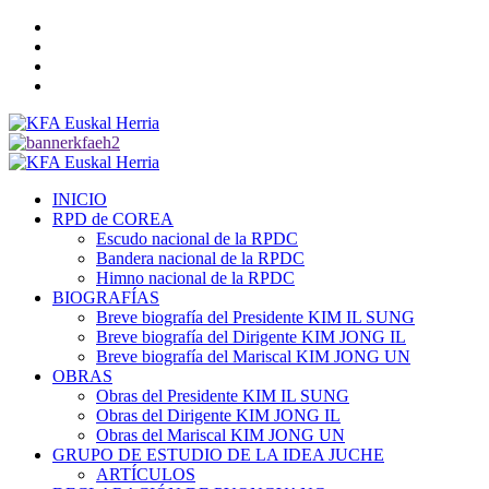
Saltar
Twitter
al
YouTube
contenido
Telegram
Facebook
Menú
primario
INICIO
RPD de COREA
Escudo nacional de la RPDC
Bandera nacional de la RPDC
Himno nacional de la RPDC
BIOGRAFÍAS
Breve biografía del Presidente KIM IL SUNG
Breve biografía del Dirigente KIM JONG IL
Breve biografía del Mariscal KIM JONG UN
OBRAS
Obras del Presidente KIM IL SUNG
Obras del Dirigente KIM JONG IL
Obras del Mariscal KIM JONG UN
GRUPO DE ESTUDIO DE LA IDEA JUCHE
ARTÍCULOS