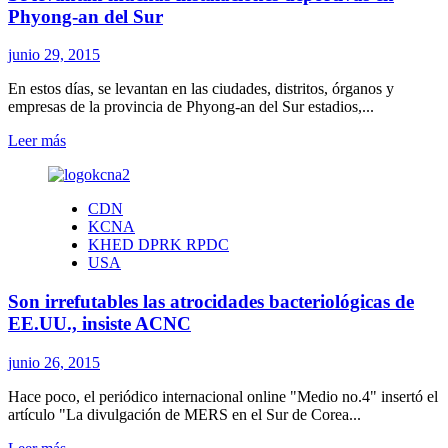
Phyong-an del Sur
junio 29, 2015
En estos días, se levantan en las ciudades, distritos, órganos y
empresas de la provincia de Phyong-an del Sur estadios,...
Leer
Leer más
más
sobre
Se
CDN
levantan
KCNA
muchas
KHED DPRK RPDC
instalaciones
USA
deportivas
en
Son irrefutables las atrocidades bacteriológicas de
Phyong-
an
EE.UU., insiste ACNC
del
Sur
junio 26, 2015
Hace poco, el periódico internacional online "Medio no.4" insertó el
artículo "La divulgación de MERS en el Sur de Corea...
Leer