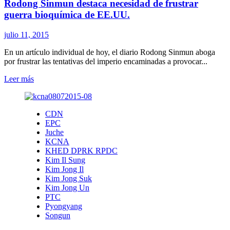
Rodong Sinmun destaca necesidad de frustrar
furia
hostil
guerra bioquímica de EE.UU.
de
EE.UU.
julio 11, 2015
En un artículo individual de hoy, el diario Rodong Sinmun aboga
por frustrar las tentativas del imperio encaminadas a provocar...
Leer
Leer más
más
sobre
Rodong
CDN
Sinmun
EPC
destaca
Juche
necesidad
KCNA
de
KHED DPRK RPDC
frustrar
Kim Il Sung
guerra
Kim Jong Il
bioquímica
Kim Jong Suk
de
Kim Jong Un
EE.UU.
PTC
Pyongyang
Songun