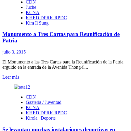
CDN
IL
Juche
SUNG
KCNA
se
KHED DPRK RPDC
encuentra
Kim Il Sung
siempre
entre
Monumento a Tres Cartas para Reunificación de
el
pueblo
Patria
julio 3, 2015
El Monumento a las Tres Cartas para la Reunificación de la Patria
erguido en la entrada de la Avenida Thong-il...
Leer
Leer más
más
sobre
Monumento
CDN
a
Gazteria / Juventud
Tres
KCNA
Cartas
KHED DPRK RPDC
para
Kirola | Deporte
Reunificación
de
Se levantan muchas instalaciones deportivas en
Patria