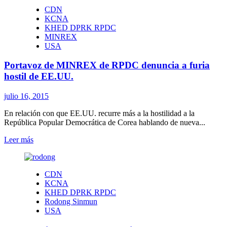
Discurso
CDN
de
KCNA
felicitación
KHED DPRK RPDC
de
MINREX
KIM
USA
JONG
UN
Portavoz de MINREX de RPDC denuncia a furia
en
la
hostil de EE.UU.
IV
Conferencia
julio 16, 2015
Nacional
de
En relación con que EE.UU. recurre más a la hostilidad a la
Veteranos
República Popular Democrática de Corea hablando de nueva...
Leer
Leer más
más
sobre
Portavoz
CDN
de
KCNA
MINREX
KHED DPRK RPDC
de
Rodong Sinmun
RPDC
USA
denuncia
a