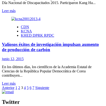
Día Nacional de Discapacitados 2015. Participaron Kang Ha...
Leer
Leer más
más
sobre
Efectuado
CDN
acto
KCNA
conjunto
KHED DPRK RPDC
dedicado
al
Valiosos éxitos de investigación impulsan aumento
Día
Nacional
de producción de carbón
de
Discapacitados
junio 12, 2015
En los últimos días, los científicos de la Academia Estatal de
Ciencias de la República Popular Democrática de Corea
contribuyen...
Leer
Leer más
Paginación
más
Anterior
1
2
3
4
5
6
7
Siguiente
sobre
de
Valiosos
entradas
éxitos
Twitter
de