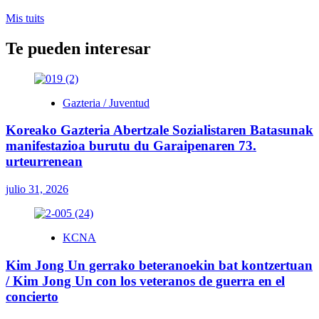
investigación
Mis tuits
impulsan
aumento
Te pueden interesar
de
producción
de
carbón
Gazteria / Juventud
Koreako Gazteria Abertzale Sozialistaren Batasunak
manifestazioa burutu du Garaipenaren 73.
urteurrenean
julio 31, 2026
KCNA
Kim Jong Un gerrako beteranoekin bat kontzertuan
/ Kim Jong Un con los veteranos de guerra en el
concierto