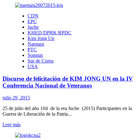
sobre
EE.UU.
CDN
debe
EPC
mostrar
Juche
su
KHED DPRK RPDC
«voluntad
Kim Jong Un
de
Naenara
diálogo»,
PTC
insiste
Songun
MINREX
Sur de Corea
USA
Discurso de felicitación de KIM JONG UN en la IV
Conferencia Nacional de Veteranos
julio 29, 2015
25 de julio del año 104 de la era Juche (2015) Participantes en la
Guerra de Liberación de la Patria...
Leer
Leer más
más
sobre