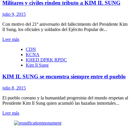
Militares y civiles rinden tributo a KIM IL SUNG
julio 9, 2015
Con motivo del 21º aniversario del fallecimiento del Presidente Kim
Il Sung, los oficiales y soldados del Ejército Popular de...
Leer
Leer más
más
CDN
sobre
KCNA
Militares
KHED DPRK RPDC
y
Kim Il Sung
civiles
rinden
KIM IL SUNG se encuentra siempre entre el pueblo
tributo
a
KIM
julio 8, 2015
IL
SUNG
El pueblo coreano y la humanidad progresista del mundo respetan al
Presidente Kim Il Sung quien acumuló las hazañas inmortales...
Leer
Leer más
más
sobre
KIM