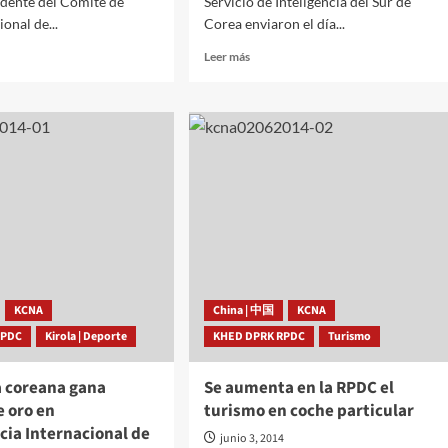
idente del Comité de
Servicio de Inteligencia del Sur de
onal de...
Corea enviaron el día...
Leer
Leer más
más
sobre
Familiares
de
las
ncia
trabajadoras
secuestradas
oso
envían
una
cesto
carta
de
os
protesta
al
KCNA
China | 中国
KCNA
Sur
RPDC
Kirola | Deporte
KHED DPRK RPDC
Turismo
de
Corea
 coreana gana
Se aumenta en la RPDC el
e oro en
turismo en coche particular
ia Internacional de
junio 3, 2014