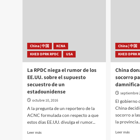
China | 中国
KCNA
China | 中国
KHED DPRK RPDC
USA
KHED DPRK 
La RPDC niega el rumor de los
China don
EE.UU. sobre el supuesto
socorro pa
secuestro de un
damnifica
estadounidense
septiembre 
octubre 10, 2016
El gobierno 
China decidi
A la pregunta de un reportero de la
socorro a la
ACNC formulada con respecto a que
la provincia..
estos días EE.UU. divulga el rumor...
Leer
Leer
Leer más
Leer más
más
más