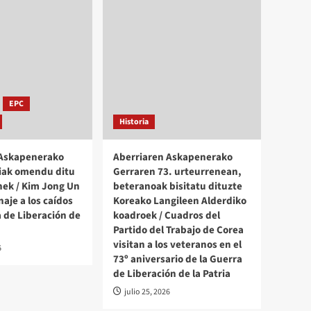
EPC
Historia
 Askapenerako
Aberriaren Askapenerako
iak omendu ditu
Gerraren 73. urteurrenean,
ek / Kim Jong Un
beteranoak bisitatu dituzte
aje a los caídos
Koreako Langileen Alderdiko
a de Liberación de
koadroek / Cuadros del
Partido del Trabajo de Corea
visitan a los veteranos en el
6
73º aniversario de la Guerra
de Liberación de la Patria
julio 25, 2026