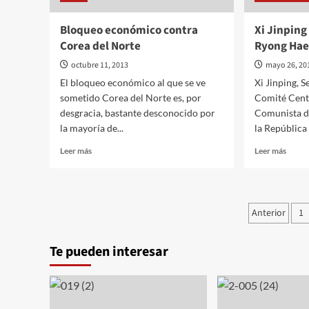
Bloqueo económico contra
Xi Jinping
Corea del Norte
Ryong Ha
octubre 11, 2013
mayo 26, 20
El bloqueo económico al que se ve
Xi Jinping, S
sometido Corea del Norte es, por
Comité Centr
desgracia, bastante desconocido por
Comunista d
la mayoría de...
la República
Leer
Leer
Leer más
Leer más
más
más
sobre
sobre
Bloqueo
Xi
económico
Jinpin
Pagina
Anterior
1
contra
se
de
Corea
reúne
del
con
Te pueden interesar
entrad
Norte
Choe
Ryon
Hae