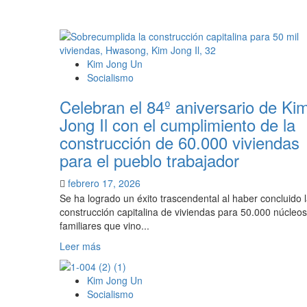
sobre
Kim
Jong
Un:
debemos
Kim Jong Un
construir
Socialismo
2
buques
Celebran el 84º aniversario de Ki
de
Jong Il con el cumplimiento de la
guerra
construcción de 60.000 viviendas
de
gran
para el pueblo trabajador
envergadura
al
febrero 17, 2026
año
Se ha logrado un éxito trascendental al haber concluido 
construcción capitalina de viviendas para 50.000 núcleos
familiares que vino...
Leer
Leer más
más
sobre
Kim Jong Un
Celebran
Socialismo
el