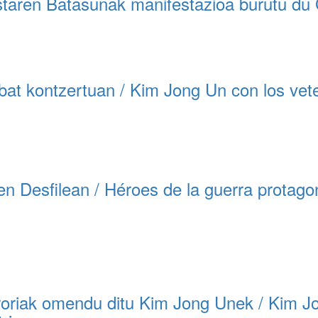
staren Batasunak manifestazioa burutu du
Un
en
su
80°
aniversario
at kontzertuan / Kim Jong Un con los vete
 Desfilean / Héroes de la guerra protagonis
oriak omendu ditu Kim Jong Unek / Kim Jo