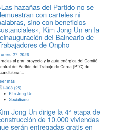
y
«Las hazañas del Partido no se
reflexionar
formalismo»
por
demuestran con carteles ni
qué
palabras, sino con beneficios
nuestro
sustanciales», Kim Jong Un en la
campo
no
reinauguración del Balneario de
se
Trabajadores de Onpho
ha
sacudido
enero 27, 2026
todavía
racias al gran proyecto y la guía enérgica del Comité
la
entral del Partido del Trabajo de Corea (PTC) de
pobreza»,
condicionar...
Kim
Jong
Leer
eer más
Un
más
en
sobre
Kim Jong Un
la
«Las
Socialismo
inauguración
hazañas
Kim Jong Un dirige la 4° etapa de
de
del
la
Partido
construcción de 10.000 viviendas
Granja
no
que serán entregadas gratis en
Ganadera
se