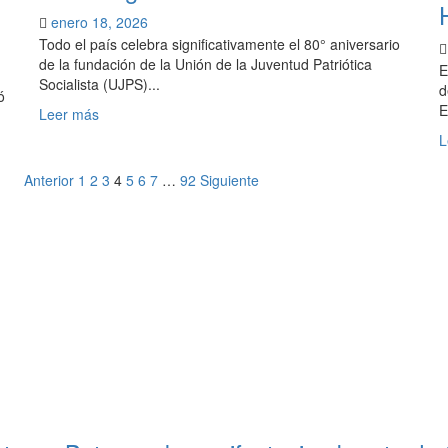
de
enero 18, 2026
gran
Todo el país celebra significativamente el 80° aniversario
calibre
de la fundación de la Unión de la Juventud Patriótica
E
para
Socialista (UJPS)...
d
ó
«potenciar
E
Leer
Leer más
el
más
disuasivo
L
sobre
de
«La
Paginación
guerra
Anterior
1
2
3
4
5
6
7
…
92
Siguiente
bandera
nuclear»
de
roja
que
entradas
enarbola
la
juventud
ondea
más
alta
y
fuerte»,
Kim
Jong