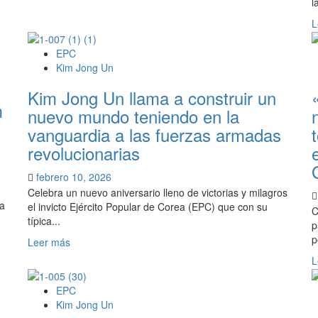
Kim
l
Jong
L
Un
reelegido
EPC
Secretario
Kim Jong Un
General
por
Kim Jong Un llama a construir un
el
m
nuevo mundo teniendo en la
9°
vanguardia a las fuerzas armadas
Congreso
del
revolucionarias
Partido
del
febrero 10, 2026
Trabajo
Celebra un nuevo aniversario lleno de victorias y milagros
de
la
el invicto Ejército Popular de Corea (EPC) que con su
C
Corea
típica...
p
p
Leer
Leer más
más
L
sobre
Kim
EPC
Jong
Kim Jong Un
Un