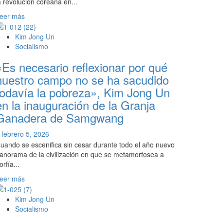
a revolución coreana en...
Leer
eer más
más
sobre
Kim Jong Un
Comienza
Socialismo
el
«Es necesario reflexionar por qué
9º
Congreso
nuestro campo no se ha sacudido
del
todavía la pobreza», Kim Jong Un
Partido
en la inauguración de la Granja
del
Trabajo
Ganadera de Samgwang
de
Corea
febrero 5, 2026
criticando
uando se escenifica sin cesar durante todo el año nuevo
duramente
anorama de la civilización en que se metamorfosea a
«todo
orfía...
lo
Leer
eer más
anticuado,
más
el
sobre
Kim Jong Un
derrotismo,
«Es
Socialismo
conservadurismo
necesario