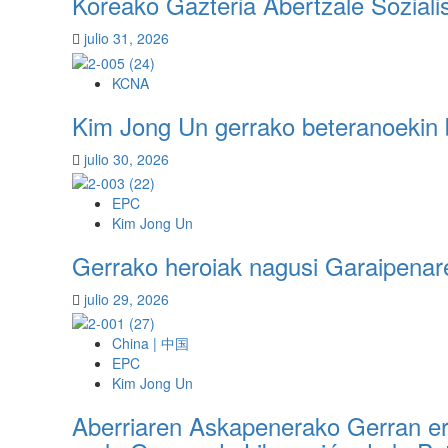
Koreako Gazteria Abertzale Soziali
la
inauguración
julio 31, 2026
del
Complejo
KCNA
de
Maquinaria
Kim Jong Un gerrako beteranoekin b
de
Ryongsong
julio 30, 2026
EPC
Kim Jong Un
Gerrako heroiak nagusi Garaipenaren
julio 29, 2026
China | 中国
EPC
Kim Jong Un
Aberriaren Askapenerako Gerran er