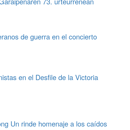
 Garaipenaren 73. urteurrenean
serán
entregadas
gratis
en
Hwasong
ranos de guerra en el concierto
tas en el Desfile de la Victoria
ng Un rinde homenaje a los caídos