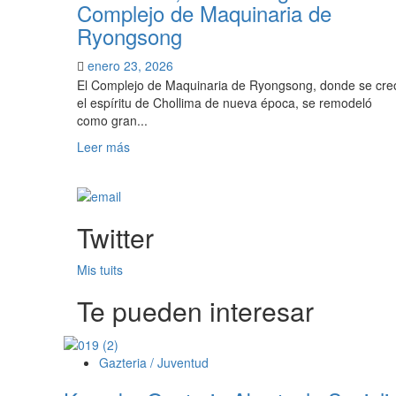
las
Complejo de Maquinaria de
localidades
Ryongsong
es
un
enero 23, 2026
índice
El Complejo de Maquinaria de Ryongsong, donde se cre
importante
el espíritu de Chollima de nueva época, se remodeló
del
como gran...
desarrollo
del
Leer
Leer más
socialismo»,
más
Kim
sobre
Jong
Kim
Un
Jong
Twitter
al
Un
iniciar
cesa
la
al
Mis tuits
modernización
vicepremier
Te pueden interesar
de
por
Unnyul
derrotismo,
irresponsabilidad
e
Gazteria / Juventud
inactividad,
en