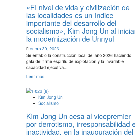
84º
«El nivel de vida y civilización de
aniversario
las localidades es un índice
de
importante del desarrollo del
Kim
Jong
socialismo», Kim Jong Un al inicia
Il
la modernización de Unnyul
con
el
enero 30, 2026
cumplimiento
Se entabló la construcción local del año 2026 haciendo
de
gala del firme espíritu de explotación y la invariable
la
capacidad ejecutiva...
construcción
de
Leer
Leer más
60.000
más
viviendas
sobre
para
«El
Kim Jong Un
el
nivel
Socialismo
pueblo
de
trabajador
vida
Kim Jong Un cesa al vicepremier
y
por derrotismo, irresponsabilidad 
civilización
inactividad, en la inauguración del
de