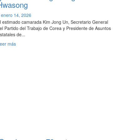
Hwasong
de
demuestran
Samgwang
con
enero 14, 2026
carteles
l estimado camarada Kim Jong Un, Secretario General
ni
el Partido del Trabajo de Corea y Presidente de Asuntos
palabras,
statales de...
sino
con
Leer
eer más
beneficios
más
sustanciales»,
sobre
Kim
Kim
Jong
Jong
Un
Un
en
dirige
la
la
reinauguración
4°
del
etapa
Balneario
de
de
construcción
Trabajadores
de
de
10.000
Onpho
viviendas
que