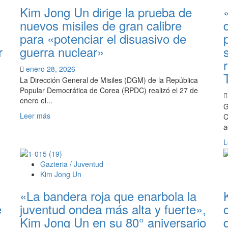
llama
Kim Jong Un dirige la prueba de
a
nuevos misiles de gran calibre
construir
para «potenciar el disuasivo de
un
nuevo
r
guerra nuclear»
mundo
teniendo
enero 28, 2026
en
La Dirección General de Misiles (DGM) de la República
la
Popular Democrática de Corea (RPDC) realizó el 27 de
vanguardia
enero el...
G
a
Leer
Leer más
C
las
más
a
fuerzas
sobre
armadas
L
Kim
revolucionarias
Jong
Gazteria / Juventud
Un
Kim Jong Un
dirige
la
«La bandera roja que enarbola la
prueba
e
juventud ondea más alta y fuerte»,
de
nuevos
Kim Jong Un en su 80° aniversario
misiles