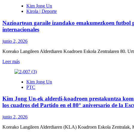
para
berrian
Baserrien
Kim Jong Un
siempre
/
arteko
Kirola | Deporte
por
La
emulazio
la
Revolución
sozialista
patria
Nazioartean garaile izandako emakumezkoen futbol pa
Coreana
aktiboki
socialista
implica
antolatzea
internacionales
una
aldarrikatu
confrontación
du
junio 2, 2026
prolongada
Kim
con
Jong
Koreako Langileen Alderdiaren Koadroen Eskola Zentralaren 80. Urteu
los
Un-
rivales
ek
Leer
Leer más
más
Sinuijun
más
brutales,
/
sobre
Kim
Kim
Nazioartean
Kim Jong Un
Jong
Jong
garaile
PTC
Un
Un
izandako
en
llama
emakumezkoen
la
Kim Jong Un-ek alderdi-koadroen prestakuntza komun
a
futbol
nueva
organizar
partida
los cuadros del Partido en el 80° aniversario de la Es
fábrica
y
ikusi
de
desarrollar
du
junio 2, 2026
armas
activamente
Kim
nucleares
la
Jong
Koreako Langileen Alderdiaren (KLA) Koadroen Eskola Zentralak, KLA
emulación
Un-