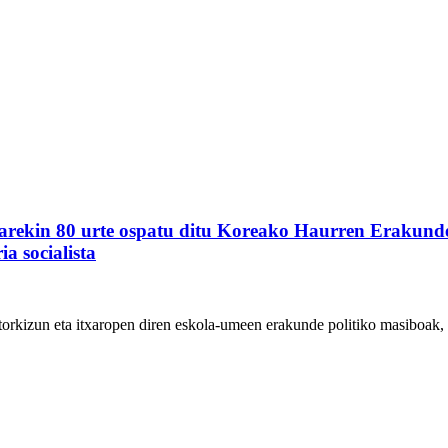
akiarekin 80 urte ospatu ditu Koreako Haurren Erakun
a socialista
rkizun eta itxaropen diren eskola-umeen erakunde politiko masiboak, b