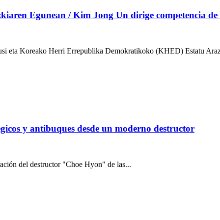
iaren Egunean / Kim Jong Un dirige competencia de art
si eta Koreako Herri Errepublika Demokratikoko (KHED) Estatu Arazo
égicos y antibuques desde un moderno destructor
ación del destructor "Choe Hyon" de las...