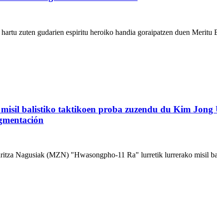
hartu zuten gudarien espiritu heroiko handia goraipatzen duen Meritu 
misil balistiko taktikoen proba zuzendu du Kim Jong 
ragmentación
a Nagusiak (MZN) "Hwasongpho-11 Ra" lurretik lurrerako misil balist