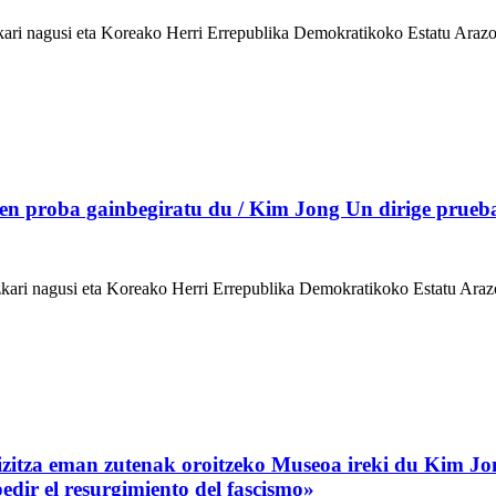
ri nagusi eta Koreako Herri Errepublika Demokratikoko Estatu Arazoe
n proba gainbegiratu du / Kim Jong Un dirige prueba
kari nagusi eta Koreako Herri Errepublika Demokratikoko Estatu Araz
zitza eman zutenak oroitzeko Museoa ireki du Kim Jo
edir el resurgimiento del fascismo»