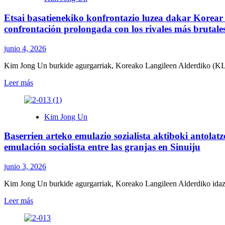
betirako
Etsai basatienekiko konfrontazio luzea dakar Korea
prestatzeko
erabakiarekin
confrontación prolongada con los rivales más brutale
80
urte
junio 4, 2026
ospatu
ditu
Kim Jong Un burkide agurgarriak, Koreako Langileen Alderdiko (KL
Koreako
Haurren
Leer
Leer más
Erakundeak
más
/
sobre
Organización
Etsai
Kim Jong Un
de
basatienekiko
Niños
konfrontazio
Baserrien arteko emulazio sozialista aktiboki antola
de
luzea
Corea
dakar
emulación socialista entre las granjas en Sinuiju
cumple
Korear
80
Iraultzak;
junio 3, 2026
años
Kim
con
Jong
Kim Jong Un burkide agurgarriak, Koreako Langileen Alderdiko idazk
la
Un
decisión
arma
Leer
Leer más
de
nuklearren
más
prepararse
fabrika
sobre