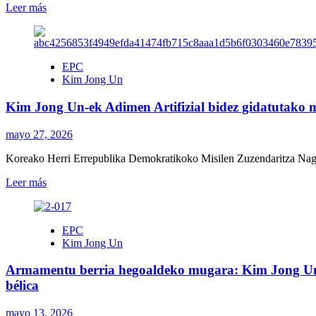
socialista
ek
Leer
Leer más
entre
/
más
las
Kim
sobre
granjas
Jong
Kim
en
Un
Jong
EPC
Sinuiju
presencia
Un-
Kim Jong Un
partido
ek
de
alderdi-
Kim Jong Un-ek Adimen Artifizial bidez gidatutako mis
fútbol
koadroen
de
prestakuntza
las
komunista
mayo 27, 2026
triunfadoras
lehenetsi
Koreako Herri Errepublika Demokratikoko Misilen Zuzendaritza Nagusia
internacionales
du
Eskola
Leer
Leer más
Zentralaren
más
80.
sobre
Urteurrenean
Kim
/
EPC
Jong
Kim
Kim Jong Un
Un-
Jong
ek
Un
Armamentu berria hegoaldeko mugara: Kim Jong Unek
Adimen
prioriza
Artifizial
bélica
la
bidez
formación
gidatutako
comunista
mayo 13, 2026