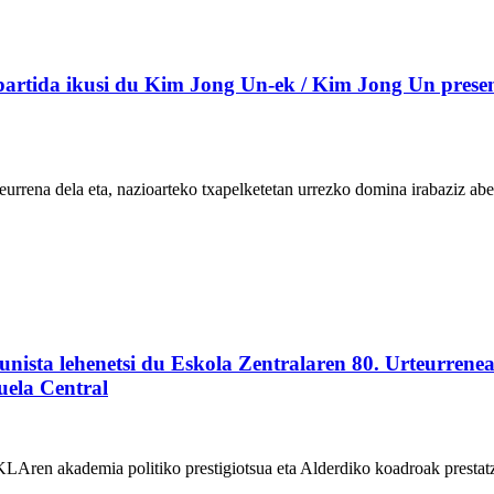
rtida ikusi du Kim Jong Un-ek / Kim Jong Un presenci
rrena dela eta, nazioarteko txapelketetan urrezko domina irabaziz ab
ista lehenetsi du Eskola Zentralaren 80. Urteurrenea
cuela Central
ren akademia politiko prestigiotsua eta Alderdiko koadroak prestatze