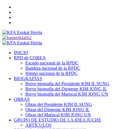
Saltar
Twitter
al
YouTube
contenido
Telegram
Facebook
Menú
primario
INICIO
RPD de COREA
Escudo nacional de la RPDC
Bandera nacional de la RPDC
Himno nacional de la RPDC
BIOGRAFÍAS
Breve biografía del Presidente KIM IL SUNG
Breve biografía del Dirigente KIM JONG IL
Breve biografía del Mariscal KIM JONG UN
OBRAS
Obras del Presidente KIM IL SUNG
Obras del Dirigente KIM JONG IL
Obras del Mariscal KIM JONG UN
GRUPO DE ESTUDIO DE LA IDEA JUCHE
ARTÍCULOS