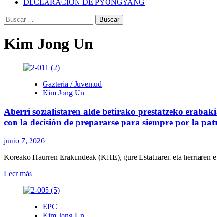
DECLARACIÓN DE PYONGYANG
Buscar:
Kim Jong Un
Gazteria / Juventud
Kim Jong Un
Aberri sozialistaren alde betirako prestatzeko erab
con la decisión de prepararse para siempre por la patri
junio 7, 2026
Koreako Haurren Erakundeak (KHE), gure Estatuaren eta herriaren eto
Leer
Leer más
más
sobre
Aberri
EPC
sozialistaren
Kim Jong Un
alde