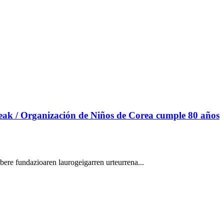
deak / Organización de Niños de Corea cumple 80 años
ere fundazioaren laurogeigarren urteurrena...