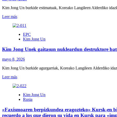
misilen
de
proba
Kim Jong Un burkide estimatuak, Koreako Langileen Alderdiko idazka
los
zuzendu
cuadros
du
Leer
Leer más
del
/
más
Partido
Kim
sobre
en
Jong
Armamentu
el
EPC
Un
berria
80°
Kim Jong Un
dirige
hegoaldeko
aniversario
prueba
mugara:
de
Kim Jong Unek gaitasun nukleardun destruktore bate
de
Kim
la
misiles
Jong
Escuela
teledirigidos
Unek
mayo 8, 2026
Central
por
armagintza
Inteligencia
irauliko
Kim Jong Un burkide agurgarriak, Koreako Langileen Alderdiko idaz
Artificial
du
Leer
Leer más
/
más
Nuevo
sobre
armamento
Kim
para
Kim Jong Un
Jong
la
Rusia
Unek
frontera
gaitasun
sur:
«Faxismoaren berpizkundea eragozteko» Kursk-en bi
nukleardun
Kim
destruktore
recuerdo a los que dieron su vida en Kursk para «imp
Jong