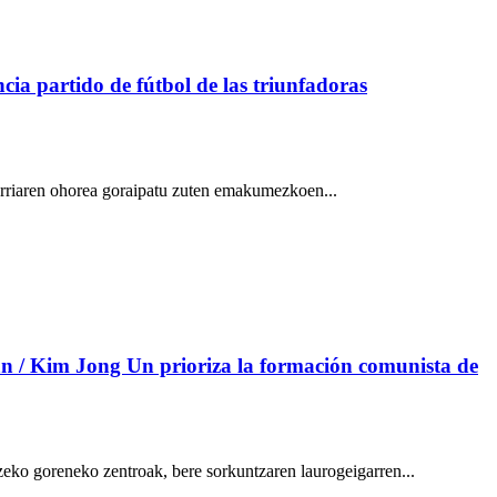
a partido de fútbol de las triunfadoras
erriaren ohorea goraipatu zuten emakumezkoen...
n / Kim Jong Un prioriza la formación comunista de
ko goreneko zentroak, bere sorkuntzaren laurogeigarren...