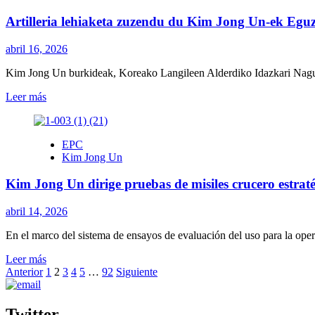
Kim
fragmentazio-
Artilleria lehiaketa zuzendu du Kim Jong Un-ek Eguzk
Jong
minak
Un
dituzten
inaugura
misil
abril 16, 2026
el
balistiko
Museo
taktikoen
Kim Jong Un burkideak, Koreako Langileen Alderdiko Idazkari Nagu
en
proba
Leer
Leer más
recuerdo
zuzendu
más
a
du
sobre
los
Kim
Artilleria
que
Jong
EPC
lehiaketa
dieron
Un-
Kim Jong Un
zuzendu
su
ek
du
vida
/
Kim Jong Un dirige pruebas de misiles crucero estrat
Kim
en
Kim
Jong
Kursk
Jong
Un-
para
abril 14, 2026
Un
ek
«impedir
dirige
Eguzkiaren
En el marco del sistema de ensayos de evaluación del uso para la oper
el
pruebas
Egunean
resurgimiento
de
Leer
Leer más
/
del
misiles
Paginación
más
Anterior
1
2
3
4
5
…
92
Siguiente
Kim
fascismo»
balístico
sobre
Jong
tácticos
de
Kim
Un
con
entradas
Jong
dirige
Twitter
ojivas