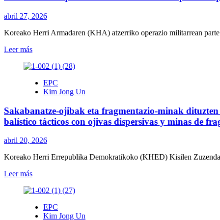
baten
Un
proba
revoluciona
abril 27, 2026
gainbegiratu
la
du
industria
Koreako Herri Armadaren (KHA) atzerriko operazio militarrean parte 
/
bélica
Kim
Leer
Leer más
Jong
más
Un
sobre
dirige
«Faxismoaren
EPC
prueba
berpizkundea
Kim Jong Un
de
eragozteko»
un
Kursk-
Sakabanatze-ojibak eta fragmentazio-minak dituzten 
destructor
en
con
bizitza
balístico tácticos con ojivas dispersivas y minas de f
capacidad
eman
nuclear
zutenak
abril 20, 2026
oroitzeko
Museoa
Koreako Herri Errepublika Demokratikoko (KHED) Kisilen Zuzendaritz
ireki
du
Leer
Leer más
Kim
más
Jong
sobre
Un-
Sakabanatze-
EPC
ek
ojibak
Kim Jong Un
/
eta