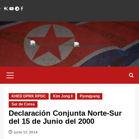
Saltar
Twitter
YouTube
Telegram
Facebook
al
contenido
Menú
primario
KHED DPRK RPDC
Kim Jong Il
Pyongyang
Sur de Corea
Declaración Conjunta Norte-Sur
del 15 de Junio del 2000
junio 15, 2014