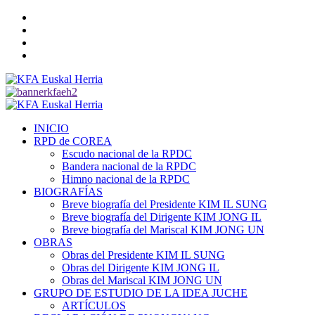
Saltar
Twitter
al
YouTube
contenido
Telegram
Facebook
Menú
primario
INICIO
RPD de COREA
Escudo nacional de la RPDC
Bandera nacional de la RPDC
Himno nacional de la RPDC
BIOGRAFÍAS
Breve biografía del Presidente KIM IL SUNG
Breve biografía del Dirigente KIM JONG IL
Breve biografía del Mariscal KIM JONG UN
OBRAS
Obras del Presidente KIM IL SUNG
Obras del Dirigente KIM JONG IL
Obras del Mariscal KIM JONG UN
GRUPO DE ESTUDIO DE LA IDEA JUCHE
ARTÍCULOS