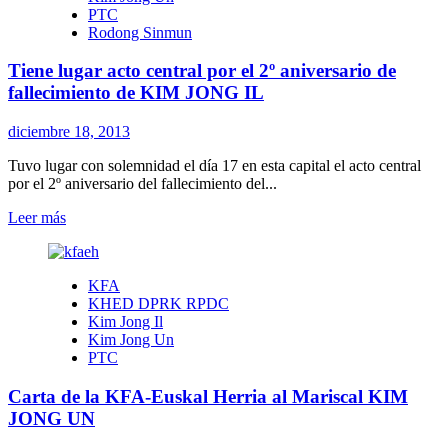
PTC
de
Rodong Sinmun
Sol
Kumsusan
Tiene lugar acto central por el 2º aniversario de
con
motivo
fallecimiento de KIM JONG IL
de
Año
diciembre 18, 2013
Nuevo
Tuvo lugar con solemnidad el día 17 en esta capital el acto central
por el 2º aniversario del fallecimiento del...
Leer
Leer más
más
sobre
Tiene
KFA
lugar
KHED DPRK RPDC
acto
Kim Jong Il
central
Kim Jong Un
por
PTC
el
2º
Carta de la KFA-Euskal Herria al Mariscal KIM
aniversario
de
JONG UN
fallecimiento