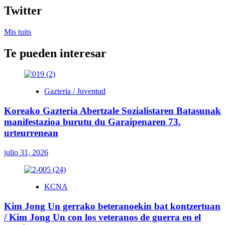
entradas
ampliada
Twitter
del
Buró
Mis tuits
Político
del
Te pueden interesar
CC
del
Partido
del
Trabajo
Gazteria / Juventud
de
Corea
Koreako Gazteria Abertzale Sozialistaren Batasunak
depura
manifestazioa burutu du Garaipenaren 73.
a
urteurrenean
la
banda
traidora
julio 31, 2026
de
Jang
Song
KCNA
Thaek
Kim Jong Un gerrako beteranoekin bat kontzertuan
/ Kim Jong Un con los veteranos de guerra en el