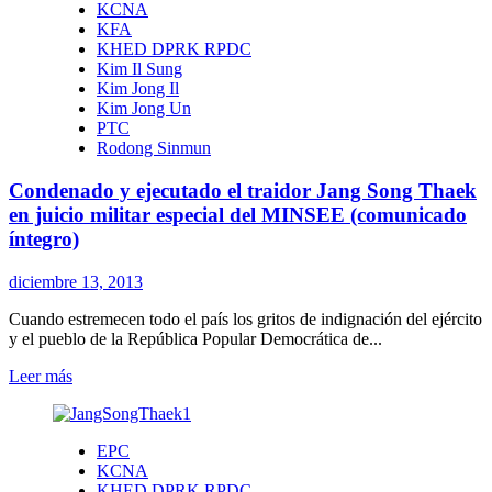
KCNA
KFA
KHED DPRK RPDC
Kim Il Sung
Kim Jong Il
Kim Jong Un
PTC
Rodong Sinmun
Condenado y ejecutado el traidor Jang Song Thaek
en juicio militar especial del MINSEE (comunicado
íntegro)
diciembre 13, 2013
Cuando estremecen todo el país los gritos de indignación del ejército
y el pueblo de la República Popular Democrática de...
Leer
Leer más
más
sobre
Condenado
EPC
y
KCNA
ejecutado
KHED DPRK RPDC