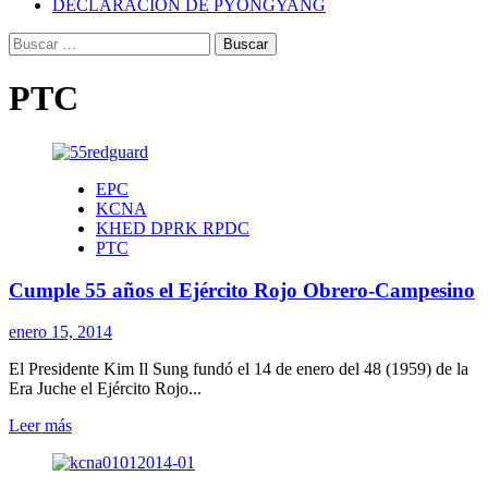
DECLARACIÓN DE PYONGYANG
Buscar:
PTC
EPC
KCNA
KHED DPRK RPDC
PTC
Cumple 55 años el Ejército Rojo Obrero-Campesino
enero 15, 2014
El Presidente Kim Il Sung fundó el 14 de enero del 48 (1959) de la
Era Juche el Ejército Rojo...
Leer
Leer más
más
sobre
Cumple