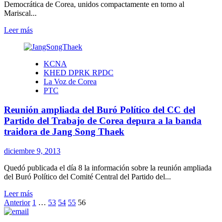
Democrática de Corea, unidos compactamente en torno al
Mariscal...
Leer
Leer más
más
sobre
ACNC:
KCNA
«Fraccionalistas
KHED DPRK RPDC
no
La Voz de Corea
pueden
PTC
quedar
en
Reunión ampliada del Buró Político del CC del
filas
de
Partido del Trabajo de Corea depura a la banda
unidad
traidora de Jang Song Thaek
monolítica»
diciembre 9, 2013
Quedó publicada el día 8 la información sobre la reunión ampliada
del Buró Político del Comité Central del Partido del...
Leer
Leer más
Paginación
más
Anterior
1
…
53
54
55
56
sobre
de
Reunión