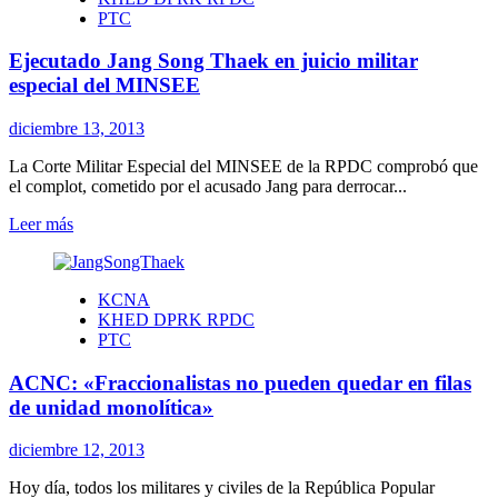
el
PTC
traidor
Jang
Ejecutado Jang Song Thaek en juicio militar
Song
Thaek
especial del MINSEE
en
juicio
diciembre 13, 2013
militar
especial
La Corte Militar Especial del MINSEE de la RPDC comprobó que
del
el complot, cometido por el acusado Jang para derrocar...
MINSEE
(comunicado
Leer
Leer más
íntegro)
más
sobre
Ejecutado
KCNA
Jang
KHED DPRK RPDC
Song
PTC
Thaek
en
ACNC: «Fraccionalistas no pueden quedar en filas
juicio
militar
de unidad monolítica»
especial
del
diciembre 12, 2013
MINSEE
Hoy día, todos los militares y civiles de la República Popular