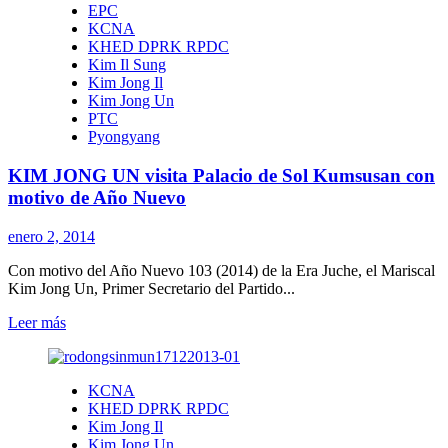
EPC
55
KCNA
años
KHED DPRK RPDC
el
Kim Il Sung
Ejército
Kim Jong Il
Rojo
Kim Jong Un
Obrero-
PTC
Campesino
Pyongyang
KIM JONG UN visita Palacio de Sol Kumsusan con
motivo de Año Nuevo
enero 2, 2014
Con motivo del Año Nuevo 103 (2014) de la Era Juche, el Mariscal
Kim Jong Un, Primer Secretario del Partido...
Leer
Leer más
más
sobre
KIM
KCNA
JONG
KHED DPRK RPDC
UN
Kim Jong Il
visita
Kim Jong Un
Palacio