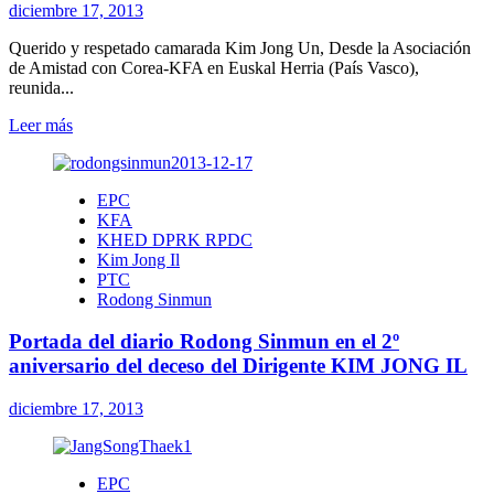
de
diciembre 17, 2013
KIM
JONG
Querido y respetado camarada Kim Jong Un, Desde la Asociación
IL
de Amistad con Corea-KFA en Euskal Herria (País Vasco),
reunida...
Leer
Leer más
más
sobre
Carta
EPC
de
KFA
la
KHED DPRK RPDC
KFA-
Kim Jong Il
Euskal
PTC
Herria
Rodong Sinmun
al
Mariscal
Portada del diario Rodong Sinmun en el 2º
KIM
JONG
aniversario del deceso del Dirigente KIM JONG IL
UN
diciembre 17, 2013
EPC