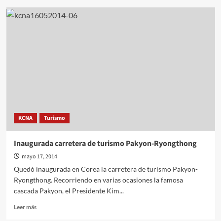
Portavoz
del
MINREX
rechaza
difamación
del
premier
israelí
sobre
la
RPDC
KCNA
Turismo
Inaugurada carretera de turismo Pakyon-Ryongthong
mayo 17, 2014
Quedó inaugurada en Corea la carretera de turismo Pakyon-
Ryongthong. Recorriendo en varias ocasiones la famosa
cascada Pakyon, el Presidente Kim...
Leer
Leer más
más