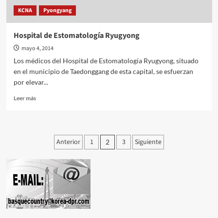
KCNA
Pyongyang
Hospital de Estomatología Ryugyong
mayo 4, 2014
Los médicos del Hospital de Estomatología Ryugyong, situado
en el municipio de Taedonggang de esta capital, se esfuerzan
por elevar...
Leer
Leer más
más
sobre
Hospital
de
Paginación
Anterior
1
3
Siguiente
2
Estomatología
de
Ryugyong
entradas