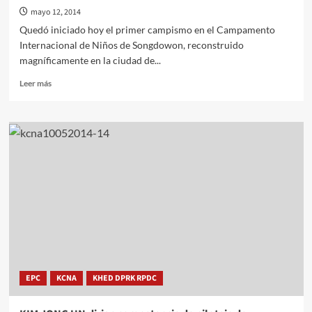
de
mayo 12, 2014
Sur
Quedó iniciado hoy el primer campismo en el Campamento
de
Internacional de Niños de Songdowon, reconstruido
Corea
magníficamente en la ciudad de...
Leer
Leer más
más
sobre
Iniciado
campismo
en
el
remodelado
Campamento
Internacional
de
Niños
de
Songdowon
EPC
KCNA
KHED DPRK RPDC