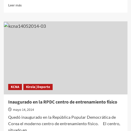
Leer
Leer más
más
sobre
Hasta
los
niños
maldicen
el
incapaz
«poder»
de
Park
Geun-
hye
KCNA
Kirola | Deporte
Inaugurado en la RPDC centro de entrenamiento físico
mayo 14, 2014
Quedó inaugurado en la República Popular Democrática de
Corea el moderno centro de entrenamiento físico. El centro,
situado en...