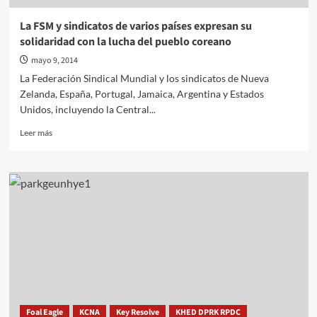
EPC
La FSM y sindicatos de varios países expresan su
solidaridad con la lucha del pueblo coreano
mayo 9, 2014
La Federación Sindical Mundial y los sindicatos de Nueva
Zelanda, España, Portugal, Jamaica, Argentina y Estados
Unidos, incluyendo la Central...
Leer
Leer más
más
sobre
La
FSM
y
sindicatos
de
varios
países
expresan
su
solidaridad
con
Foal Eagle
KCNA
Key Resolve
KHED DPRK RPDC