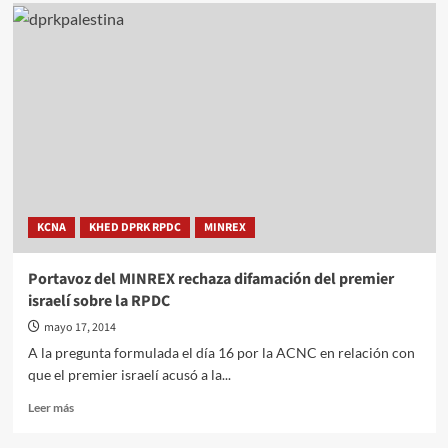
KCNA
KHED DPRK RPDC
MINREX
Portavoz del MINREX rechaza difamación del premier
israelí sobre la RPDC
mayo 17, 2014
A la pregunta formulada el día 16 por la ACNC en relación con
que el premier israelí acusó a la...
Leer
Leer más
más
sobre