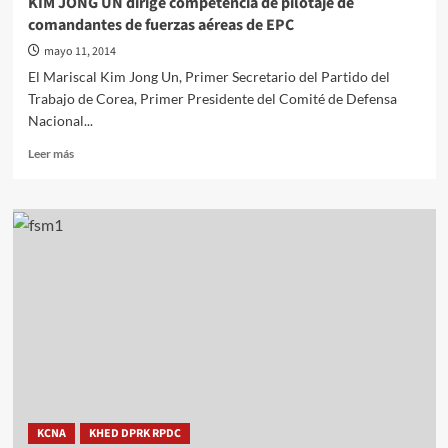
KIM JONG UN dirige competencia de pilotaje de
comandantes de fuerzas aéreas de EPC
mayo 11, 2014
El Mariscal Kim Jong Un, Primer Secretario del Partido del
Trabajo de Corea, Primer Presidente del Comité de Defensa
Nacional...
Leer
Leer más
más
sobre
KIM
JONG
UN
dirige
competencia
de
pilotaje
de
comandantes
de
fuerzas
aéreas
KCNA
KHED DPRK RPDC
de