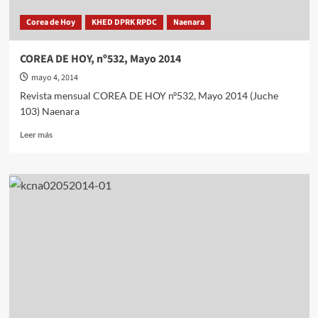
Corea de Hoy
KHED DPRK RPDC
Naenara
COREA DE HOY, nº532, Mayo 2014
mayo 4, 2014
Revista mensual COREA DE HOY nº532, Mayo 2014 (Juche
103) Naenara
Leer
Leer más
más
sobre
COREA
DE
HOY,
nº532,
Mayo
2014