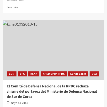
Leer
Leer más
más
sobre
Inaugurado
en
la
RPDC
centro
de
entrenamiento
físico
CDN
EPC
KCNA
KHED DPRK RPDC
Sur de Corea
USA
El Comité de Defensa Nacional de la RPDC rechaza
chisme del portavoz del Ministerio de Defensa Nacional
de Sur de Corea
mayo 14, 2014