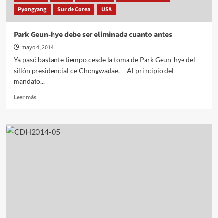
la
Pyongyang
Sur de Corea
USA
lucha
del
pueblo
Park Geun-hye debe ser eliminada cuanto antes
coreano
mayo 4, 2014
Ya pasó bastante tiempo desde la toma de Park Geun-hye del
sillón presidencial de Chongwadae. Al principio del
mandato...
Leer
Leer más
más
sobre
Park
Geun-
hye
debe
ser
eliminada
cuanto
antes