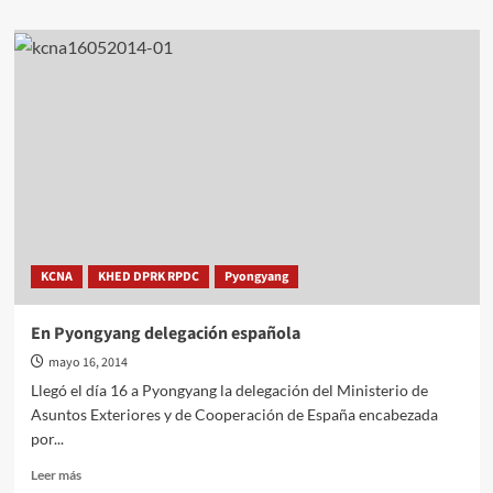
sobre
Inaugurada
carretera
de
turismo
Pakyon-
Ryongthong
KCNA
KHED DPRK RPDC
Pyongyang
En Pyongyang delegación española
mayo 16, 2014
Llegó el día 16 a Pyongyang la delegación del Ministerio de
Asuntos Exteriores y de Cooperación de España encabezada
por...
Leer
Leer más
más