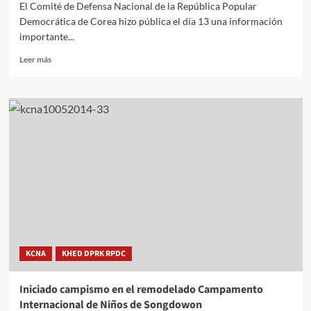
El Comité de Defensa Nacional de la República Popular
Democrática de Corea hizo pública el día 13 una información
importante...
Leer
Leer más
más
sobre
El
Comité
de
Defensa
Nacional
de
la
RPDC
rechaza
chisme
del
portavoz
KCNA
KHED DPRK RPDC
del
Ministerio
de
Iniciado campismo en el remodelado Campamento
Defensa
Internacional de Niños de Songdowon
Nacional