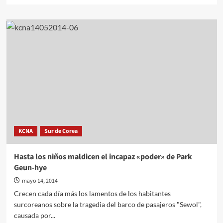
sobre
En
Pyongyang
delegación
española
KCNA
Sur de Corea
Hasta los niños maldicen el incapaz «poder» de Park
Geun-hye
mayo 14, 2014
Crecen cada día más los lamentos de los habitantes
surcoreanos sobre la tragedia del barco de pasajeros "Sewol",
causada por...