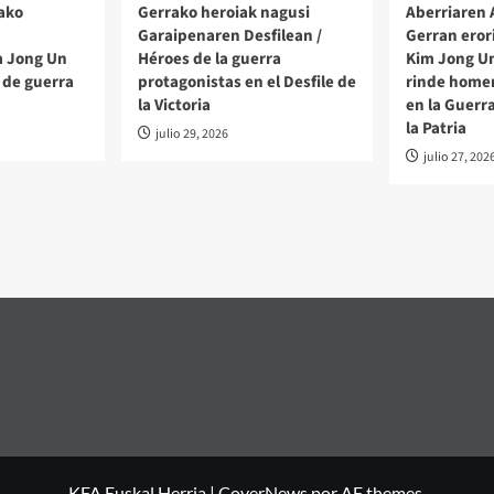
ako
Gerrako heroiak nagusi
Aberriaren
Garaipenaren Desfilean /
Gerran eror
m Jong Un
Héroes de la guerra
Kim Jong Un
 de guerra
protagonistas en el Desfile de
rinde homen
la Victoria
en la Guerr
la Patria
julio 29, 2026
julio 27, 202
KFA Euskal Herria
|
CoverNews
por AF themes.