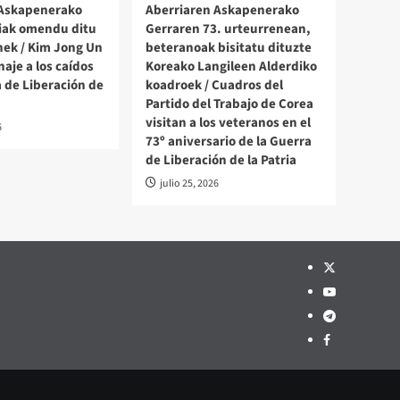
 Askapenerako
Aberriaren Askapenerako
iak omendu ditu
Gerraren 73. urteurrenean,
ek / Kim Jong Un
beteranoak bisitatu dituzte
aje a los caídos
Koreako Langileen Alderdiko
a de Liberación de
koadroek / Cuadros del
Partido del Trabajo de Corea
visitan a los veteranos en el
6
73º aniversario de la Guerra
de Liberación de la Patria
julio 25, 2026
Twitter
YouTube
Telegram
Facebook