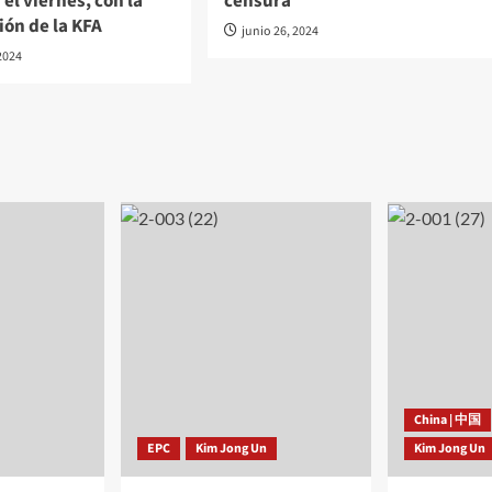
 el viernes, con la
censura
ión de la KFA
junio 26, 2024
2024
China | 中国
EPC
Kim Jong Un
Kim Jong Un