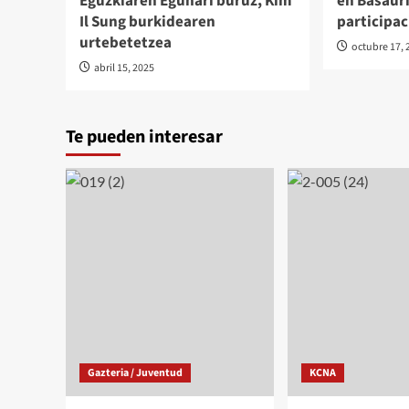
Eguzkiaren Egunari buruz, Kim
en Basauri
Il Sung burkidearen
participac
urtebetetzea
octubre 17, 
abril 15, 2025
Te pueden interesar
Gazteria / Juventud
KCNA