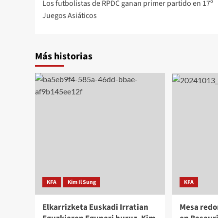
Los futbolistas de RPDC ganan primer partido en 17º
de
Juegos Asiáticos
entradas
Más historias
KFA
Kim Il Sung
KFA
Elkarrizketa Euskadi Irratian
Mesa redo