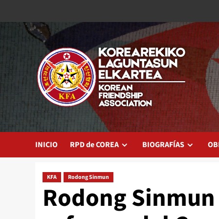
Saltar
al
contenido
INICIO
RPD de COREA
BIOGRAFÍAS
OB
KFA
Rodong Sinmun
Rodong Sinmun i