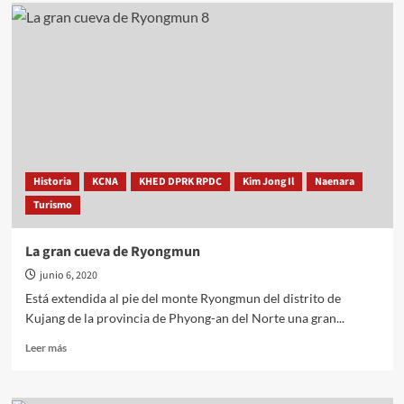
Historia
KCNA
KHED DPRK RPDC
Kim Jong Il
Naenara
Turismo
La gran cueva de Ryongmun
junio 6, 2020
Está extendida al pie del monte Ryongmun del distrito de
Kujang de la provincia de Phyong-an del Norte una gran...
Leer
Leer más
más
sobre
La