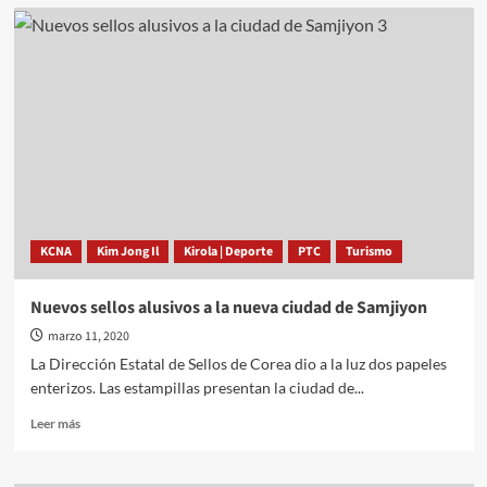
Historia
de
bellas
artes
coreanas
KCNA
Kim Jong Il
Kirola | Deporte
PTC
Turismo
Nuevos sellos alusivos a la nueva ciudad de Samjiyon
marzo 11, 2020
La Dirección Estatal de Sellos de Corea dio a la luz dos papeles
enterizos. Las estampillas presentan la ciudad de...
Leer
Leer más
más
sobre
Nuevos