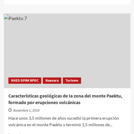
más
sobre
Inauguración
de
Samjiyon,
ciudad
completamente
nueva
(información
detallada,
fotos
y
vídeo)
KHED DPRK RPDC
Naenara
Turismo
Características geológicas de la zona del monte Paektu,
formado por erupciones volcánicas
diciembre 1, 2019
Hace unos 3,5 millones de años sucedió la primera erupción
volcánica en el monte Paektu y terminó 1,5 millones de...
Leer