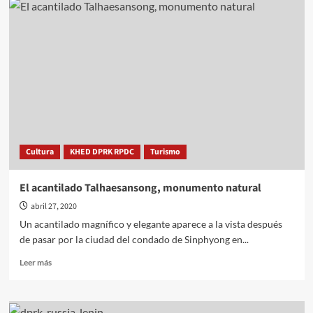
gran
cueva
de
Ryongmun
Cultura
KHED DPRK RPDC
Turismo
El acantilado Talhaesansong, monumento natural
abril 27, 2020
Un acantilado magnífico y elegante aparece a la vista después
de pasar por la ciudad del condado de Sinphyong en...
Leer
Leer más
más
sobre
El