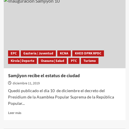
de
Pyongyang
EPC
Gazteria / Juventud
KCNA
KHED DPRK RPDC
Kirola | Deporte
Osasuna | Salud
PTC
Turismo
Samjiyon recibe el estatus de ciudad
diciembre 11, 2019
Quedó publicado el día 10 de diciembre el decreto del
Presidium de la Asamblea Popular Suprema de la República
Popular...
Leer
Leer más
más
sobre
Samjiyon