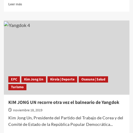
Leer
Leer más
más
sobre
Características
geológicas
del
monte
Paektu
(I):
Motivo
de
su
formación
EPC
Kim Jong Un
Kirola | Deporte
Osasuna | Salud
Turismo
KIM JONG UN recorre otra vez el balneario de Yangdok
noviembre 18, 2019
Kim Jong Un, Presidente del Partido del Trabajo de Corea y del
Comité de Estado de la República Popular Democrática...