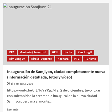
Características
geológicas
de
la
zona
del
monte
Paektu
formado
por
erupciones
EPC
Gazteria / Juventud
GEIJ
Juche
Kim Jong Il
volcánicas
Kim Jong Un
Kirola | Deporte
Naenara
PTC
Turismo
(2)
Inauguración de Samjiyon, ciudad completamente nueva
(información detallada, fotos y vídeo)
diciembre 3, 2019
https://youtu.be/cfLNuYYKgzM El 2 de diciembre, tuvo lugar
con solemnidad la ceremonia inaugural de la nueva ciudad
Samjiyon, cercana al monte...
Leer
Leer más