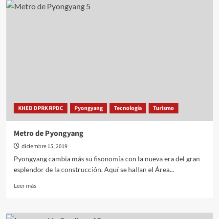
sellos
alusivos
a
la
nueva
ciudad
de
Samjiyon
KHED DPRK RPDC
Pyongyang
Tecnología
Turismo
Metro de Pyongyang
diciembre 15, 2019
Pyongyang cambia más su fisonomía con la nueva era del gran
esplendor de la construcción. Aquí se hallan el Área...
Leer
Leer más
más
sobre
Metro