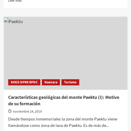
Leer más
más
sobre
Características
geológicas
de
la
zona
del
monte
Paektu,
formado
por
erupciones
volcánicas
KHED DPRK RPDC
Naenara
Turismo
Características geológicas del monte Paektu (I): Motivo
de su formación
noviembre 24, 2019
Desde tiempos inmemoriales la zona del monte Paektu viene
llamándose como zona de lava de Paektu. Es de más de...