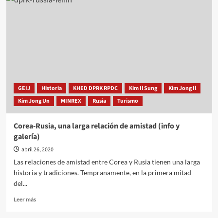
acantilado
Talhaesansong,
monumento
natural
GEIJ
Historia
KHED DPRK RPDC
Kim Il Sung
Kim Jong Il
Kim Jong Un
MINREX
Rusia
Turismo
Corea-Rusia, una larga relación de amistad (info y
galería)
abril 26, 2020
Las relaciones de amistad entre Corea y Rusia tienen una larga
historia y tradiciones. Tempranamente, en la primera mitad
del...
Leer
Leer más
más
sobre