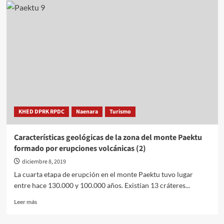
recibe
el
estatus
de
ciudad
KHED DPRK RPDC
Naenara
Turismo
Características geológicas de la zona del monte Paektu
formado por erupciones volcánicas (2)
diciembre 8, 2019
La cuarta etapa de erupción en el monte Paektu tuvo lugar
entre hace 130.000 y 100.000 años. Existían 13 cráteres...
Leer
Leer más
más
sobre