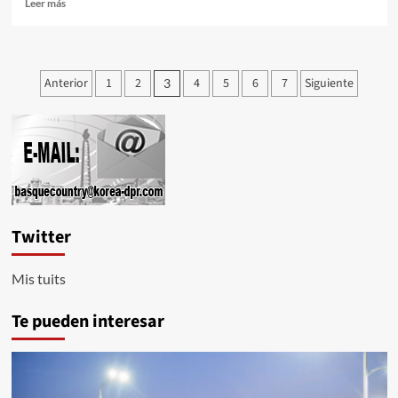
Leer
Leer más
más
sobre
KIM
JONG
Paginación
Anterior
1
2
4
5
6
7
Siguiente
3
UN
de
recorre
otra
entradas
vez
el
balneario
de
Yangdok
Twitter
Mis tuits
Te pueden interesar