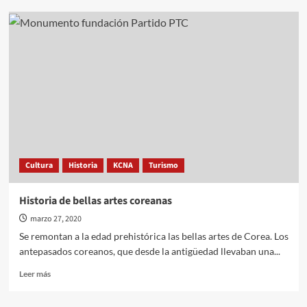
Corea-
Rusia,
una
larga
relación
de
amistad
(info
y
galería)
Cultura
Historia
KCNA
Turismo
Historia de bellas artes coreanas
marzo 27, 2020
Se remontan a la edad prehistórica las bellas artes de Corea. Los
antepasados coreanos, que desde la antigüedad llevaban una...
Leer
Leer más
más
sobre