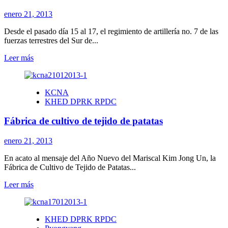
enero 21, 2013
Desde el pasado día 15 al 17, el regimiento de artillería no. 7 de las
fuerzas terrestres del Sur de...
Leer
Leer más
más
sobre
El
KCNA
periódico
KHED DPRK RPDC
Minju
Joson
Fábrica de cultivo de tejido de patatas
denuncia
ejercicios
bélicos
enero 21, 2013
anti-
RPDC
En acato al mensaje del Año Nuevo del Mariscal Kim Jong Un, la
en
Fábrica de Cultivo de Tejido de Patatas...
Sur
Leer
Leer más
de
más
Corea
sobre
Fábrica
KHED DPRK RPDC
de