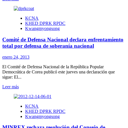
más
sobre
Ko
KCNA
Kyong
KHED DPRK RPDC
Hui
Kwangmyongsong
y
el
Comité de Defensa Nacional declara enfrentamiento
matrimonio
de
total por defensa de soberanía nacional
Kim
Kwang
enero 24, 2013
Ho
se
El Comité de Defensa Nacional de la República Popular
entrevistan
Democrática de Corea publicó este jueves una declaración que
con
sigue: El...
medios
de
Leer
Leer más
prensa
más
sobre
Comité
KCNA
de
KHED DPRK RPDC
Defensa
Kwangmyongsong
Nacional
declara
MINREX rechaza resolución del Consejo de
enfrentamiento