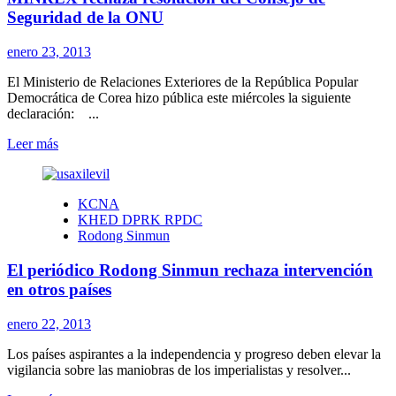
total
Seguridad de la ONU
por
defensa
enero 23, 2013
de
soberanía
El Ministerio de Relaciones Exteriores de la República Popular
nacional
Democrática de Corea hizo pública este miércoles la siguiente
declaración: ...
Leer
Leer más
más
sobre
MINREX
KCNA
rechaza
KHED DPRK RPDC
resolución
Rodong Sinmun
del
Consejo
El periódico Rodong Sinmun rechaza intervención
de
Seguridad
en otros países
de
la
enero 22, 2013
ONU
Los países aspirantes a la independencia y progreso deben elevar la
vigilancia sobre las maniobras de los imperialistas y resolver...