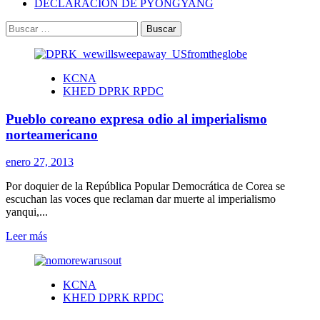
DECLARACIÓN DE PYONGYANG
Buscar:
KCNA
KHED DPRK RPDC
Pueblo coreano expresa odio al imperialismo
norteamericano
enero 27, 2013
Por doquier de la República Popular Democrática de Corea se
escuchan las voces que reclaman dar muerte al imperialismo
yanqui,...
Leer
Leer más
más
sobre
Pueblo
KCNA
coreano
KHED DPRK RPDC
expresa
odio