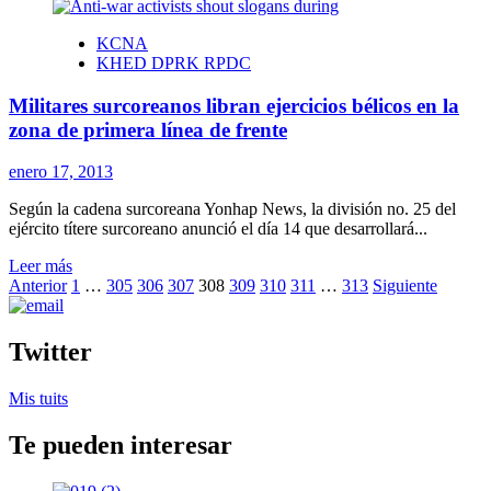
sobre
Militares
KCNA
surcoreanos
KHED DPRK RPDC
libran
ejercicios
Militares surcoreanos libran ejercicios bélicos en la
bélicos
en
zona de primera línea de frente
la
zona
enero 17, 2013
de
primera
Según la cadena surcoreana Yonhap News, la división no. 25 del
línea
ejército títere surcoreano anunció el día 14 que desarrollará...
de
frente
Leer
Leer más
Paginación
más
Anterior
1
…
305
306
307
308
309
310
311
…
313
Siguiente
sobre
de
Militares
entradas
surcoreanos
Twitter
libran
ejercicios
Mis tuits
bélicos
en
Te pueden interesar
la
zona
de