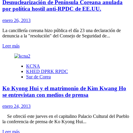
Desnuclearización de Península Coreana anulada
al
imperialismo
por política hostil anti-RPDC de EE.UU.
norteamericano
enero 26, 2013
La cancillería coreana hizo pública el día 23 una declaración de
denuncia a la "resolución" del Consejo de Seguridad de...
Leer
Leer más
más
sobre
Desnuclearización
KCNA
de
KHED DPRK RPDC
Península
Sur de Corea
Coreana
anulada
Ko Kyong Hui y el matrimonio de Kim Kwang Ho
por
política
se entrevistan con medios de prensa
hostil
anti-
enero 24, 2013
RPDC
de
Se ofreció este jueves en el capitalino Palacio Cultural del Pueblo
EE.UU.
la conferencia de prensa de Ko Kyong Hui...
Leer
Leer más