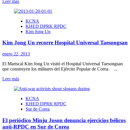
Leer
Leer más
más
sobre
El
KCNA
periódico
KHED DPRK RPDC
Rodong
Kim Jong Un
Sinmun
rechaza
Kim Jong Un recorre Hospital Universal Taesongsan
intervención
en
otros
enero 22, 2013
países
El Mariscal Kim Jong Un visitó el Hospital Universal Taesongsan
que construyen los militares del Ejército Popular de Corea. ...
Leer
Leer más
más
sobre
Kim
KCNA
Jong
KHED DPRK RPDC
Un
Sur de Corea
recorre
Hospital
El periódico Minju Joson denuncia ejercicios bélicos
Universal
Taesongsan
anti-RPDC en Sur de Corea