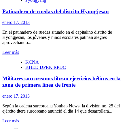
Pyongyang
cultivo
de
Patinadero de ruedas del distrito Hyongjesan
tejido
de
patatas
enero 17, 2013
En el patinadero de ruedas situado en el capitalino distrito de
Hyongjesan, los jóvenes y niños escolares patinan alegres
aprovechando...
Leer
Leer más
más
KCNA
sobre
KHED DPRK RPDC
Patinadero
de
Militares surcoreanos libran ejercicios bélicos en la
ruedas
del
zona de primera línea de frente
distrito
Hyongjesan
enero 17, 2013
Según la cadena surcoreana Yonhap News, la división no. 25 del
ejército títere surcoreano anunció el día 14 que desarrollará...
Leer
Leer más
más