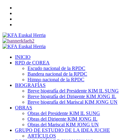
Saltar
Twitter
al
YouTube
contenido
Telegram
Facebook
Menú
primario
INICIO
RPD de COREA
Escudo nacional de la RPDC
Bandera nacional de la RPDC
Himno nacional de la RPDC
BIOGRAFÍAS
Breve biografía del Presidente KIM IL SUNG
Breve biografía del Dirigente KIM JONG IL
Breve biografía del Mariscal KIM JONG UN
OBRAS
Obras del Presidente KIM IL SUNG
Obras del Dirigente KIM JONG IL
Obras del Mariscal KIM JONG UN
GRUPO DE ESTUDIO DE LA IDEA JUCHE
ARTÍCULOS