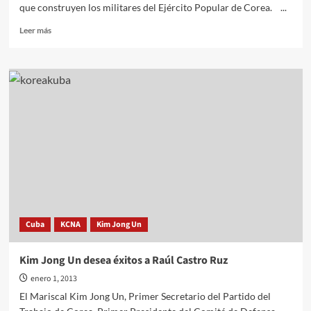
que construyen los militares del Ejército Popular de Corea. ...
Leer
Leer más
más
sobre
Kim
Jong
Un
recorre
Hospital
Universal
Taesongsan
Cuba
KCNA
Kim Jong Un
Kim Jong Un desea éxitos a Raúl Castro Ruz
enero 1, 2013
El Mariscal Kim Jong Un, Primer Secretario del Partido del