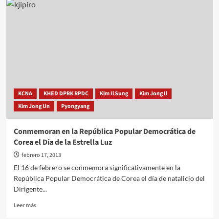
sellos
con
imagen
de
KIM
JONG
UN
KCNA
KHED DPRK RPDC
Kim Il Sung
Kim Jong Il
Kim Jong Un
Pyongyang
Conmemoran en la República Popular Democrática de
Corea el Día de la Estrella Luz
febrero 17, 2013
El 16 de febrero se conmemora significativamente en la
República Popular Democrática de Corea el día de natalicio del
Dirigente...
Leer
Leer más
más