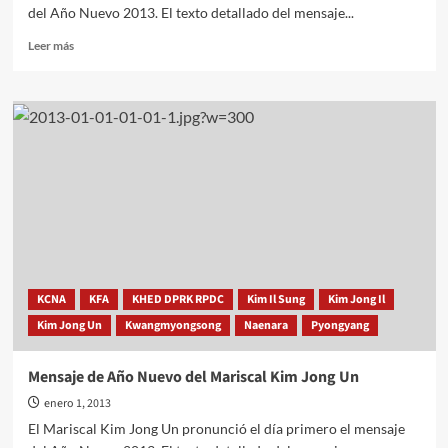
del Año Nuevo 2013. El texto detallado del mensaje...
Leer
Leer más
más
sobre
Mensaje
de
Año
Nuevo
del
Mariscal
Kim
Jong
Un
KCNA
KFA
KHED DPRK RPDC
Kim Il Sung
Kim Jong Il
Kim Jong Un
Kwangmyongsong
Naenara
Pyongyang
Mensaje de Año Nuevo del Mariscal Kim Jong Un
enero 1, 2013
El Mariscal Kim Jong Un pronunció el día primero el mensaje