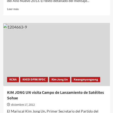
del Año Nuevo 2013. El texto detallado del mensaje...
Leer
Leer más
más
sobre
Mensaje
de
Año
Nuevo
del
Mariscal
Kim
Jong
Un
KCNA
KHED DPRK RPDC
Kim Jong Un
Kwangmyongsong
KIM JONG UN visita Campo de Lanzamiento de Satélites
Sohae
diciembre 17, 2012
El Mariscal Kim Jong Un, Primer Secretario del Partido del