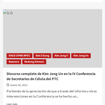
sobre
KIM
JONG
IL,
patriota
sin
igual
KHED DPRK RPDC
Kim Il Sung
Kim Jong Il
Kim Jong Un
Naenara
Rodong Sinmun
Discurso completo de Kim Jong Un en la IV Conferencia
de Secretarios de Célula del PTC
enero 30, 2013
Partiendo de la apreciación de que a través del informe y otras
intervenciones en la Conferencia se ha hecho un...
Leer
Leer más