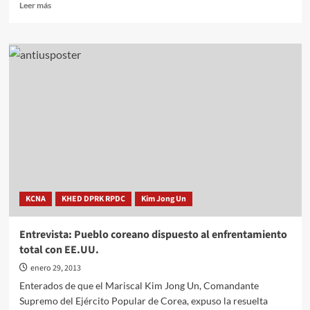
Leer
Leer más
más
sobre
Kim
Jong
Un
pronuncia
discurso
en
la
IV
Conferencia
de
Secretarios
de
KCNA
KHED DPRK RPDC
Kim Jong Un
Célula
del
PTC
Entrevista: Pueblo coreano dispuesto al enfrentamiento
total con EE.UU.
enero 29, 2013
Enterados de que el Mariscal Kim Jong Un, Comandante
Supremo del Ejército Popular de Corea, expuso la resuelta