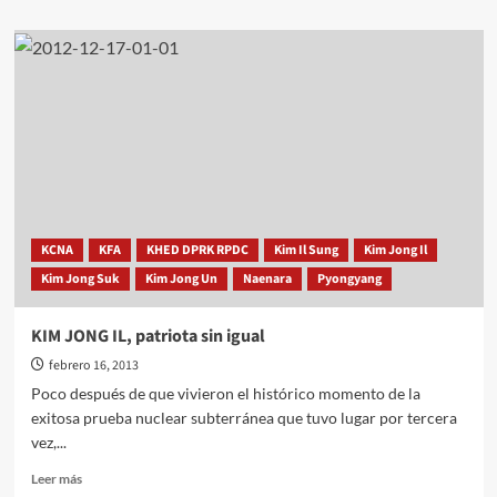
sobre
Conmemoran
en
la
República
Popular
Democrática
de
Corea
el
Día
de
KCNA
KFA
KHED DPRK RPDC
Kim Il Sung
Kim Jong Il
la
Kim Jong Suk
Kim Jong Un
Naenara
Pyongyang
Estrella
Luz
KIM JONG IL, patriota sin igual
febrero 16, 2013
Poco después de que vivieron el histórico momento de la
exitosa prueba nuclear subterránea que tuvo lugar por tercera
vez,...
Leer
Leer más
más