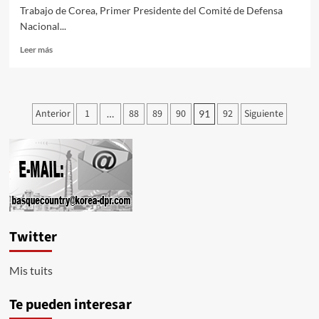
Trabajo de Corea, Primer Presidente del Comité de Defensa
Nacional...
Leer
Leer más
más
sobre
KIM
JONG
Paginación
Anterior
1
88
89
90
92
Siguiente
…
91
UN
de
visita
Campo
entradas
de
Lanzamiento
de
Satélites
Sohae
Twitter
Mis tuits
Te pueden interesar