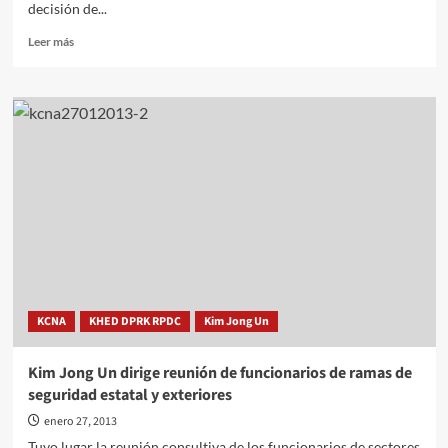
decisión de...
Leer
Leer más
más
sobre
Entrevista:
Pueblo
coreano
dispuesto
al
enfrentamiento
total
con
EE.UU.
KCNA
KHED DPRK RPDC
Kim Jong Un
Kim Jong Un dirige reunión de funcionarios de ramas de
seguridad estatal y exteriores
enero 27, 2013
Tuvo lugar la reunión consultiva de los funcionarios de sectores