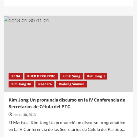
más
sobre
Discurso
completo
de
Kim
Jong
Un
en
la
IV
Conferencia
de
KCNA
KHED DPRK RPDC
Kim Il Sung
Kim Jong Il
Secretarios
Kim Jong Un
Naenara
Rodong Sinmun
de
Célula
del
Kim Jong Un pronuncia discurso en la IV Conferencia de
PTC
Secretarios de Célula del PTC
enero 30, 2013
El Mariscal Kim Jong Un pronunció un discurso programático
en la IV Conferencia de los Secretarios de Célula del Partido...