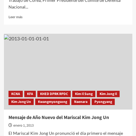
Trabajo de Corea, Primer Presidente del Comité de Defensa
Nacional...
Leer
Leer más
más
sobre
Kim
Jong
Un
desea
éxitos
a
Raúl
Castro
Ruz
KCNA
KFA
KHED DPRK RPDC
Kim Il Sung
Kim Jong Il
Kim Jong Un
Kwangmyongsong
Naenara
Pyongyang
Mensaje de Año Nuevo del Mariscal Kim Jong Un
enero 1, 2013
El Mariscal Kim Jong Un pronunció el día primero el mensaje