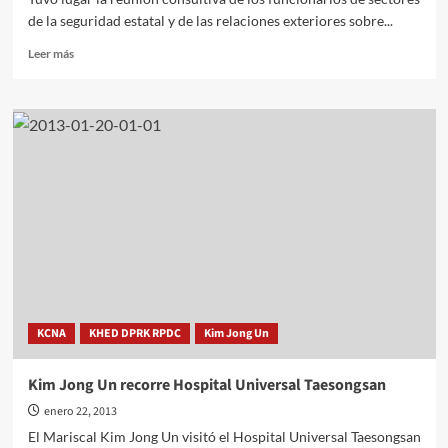
de la seguridad estatal y de las relaciones exteriores sobre...
Leer
Leer más
más
sobre
Kim
Jong
Un
dirige
reunión
de
funcionarios
de
ramas
de
seguridad
estatal
KCNA
KHED DPRK RPDC
Kim Jong Un
y
exteriores
Kim Jong Un recorre Hospital Universal Taesongsan
enero 22, 2013
El Mariscal Kim Jong Un visitó el Hospital Universal Taesongsan