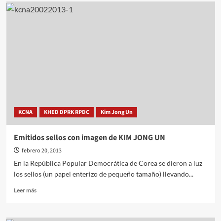
KCNA
KHED DPRK RPDC
Kim Jong Un
Emitidos sellos con imagen de KIM JONG UN
febrero 20, 2013
En la República Popular Democrática de Corea se dieron a luz
los sellos (un papel enterizo de pequeño tamaño) llevando...
Leer
Leer más
más
sobre
Emitidos